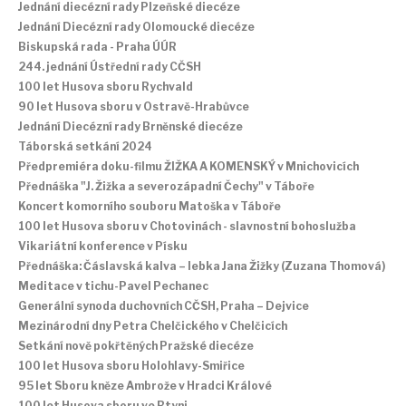
Jednání diecézní rady Plzeňské diecéze
Jednání Diecézní rady Olomoucké diecéze
Biskupská rada - Praha ÚÚR
244. jednání Ústřední rady CČSH
100 let Husova sboru Rychvald
90 let Husova sboru v Ostravě-Hrabůvce
Jednání Diecézní rady Brněnské diecéze
Táborská setkání 2024
Předpremiéra doku-filmu ŽIŽKA A KOMENSKÝ v Mnichovicích
Přednáška "J. Žižka a severozápadní Čechy" v Táboře
Koncert komorního souboru Matoška v Táboře
100 let Husova sboru v Chotovinách - slavnostní bohoslužba
Vikariátní konference v Písku
Přednáška: Čáslavská kalva – lebka Jana Žižky (Zuzana Thomová)
Meditace v tichu-Pavel Pechanec
Generální synoda duchovních CČSH, Praha – Dejvice
Mezinárodní dny Petra Chelčického v Chelčicích
Setkání nově pokřtěných Pražské diecéze
100 let Husova sboru Holohlavy-Smiřice
95 let Sboru kněze Ambrože v Hradci Králové
100 let Husova sboru ve Rtyni