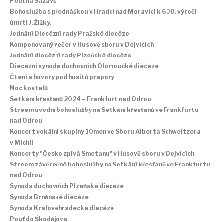
Pouť na Sázavě
Bohoslužba s přednáškou v Hradci nad Moravicí k 600. výročí
úmrtí J. Žižky.
Jednání Diecézní rady Pražské diecéze
Komponovaný večer v Husově sboru v Dejvicích
Jednání diecézní rady Plzeňské diecéze
Diecézní synoda duchovních Olomoucké diecéze
Čtení a hovory pod husitů prapory
Noc kostelů
Setkání křesťanů 2024 – Frankfurt nad Odrou
Streem úvodní bohoslužby na Setkání křesťanů ve Frankfurtu
nad Odrou
Koncert vokální skupiny 10men ve Sboru Alberta Schweitzera
v Michli
Koncerty "Česko zpívá Smetanu" v Husově sboru v Dejvicích
Streem závěrečné bohoslužby na Setkání křesťanů ve Frankfurtu
nad Odrou
Synoda duchovních Plzeňské diecéze
Synoda Brněnské diecéze
Synoda Královéhradecké diecéze
Pouť do Škodějova