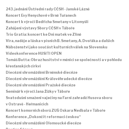
243. jednání Ústřední rady CČSH - Janské Lázně
Koncert Evy Henychové v Brně Tuřanech
Koncert k výročí Bedřicha Smetany v Litomyšli
Zahájení výstavy Sbory CČSH v Táboře
Trio Gratia: koncert ke Dni matek ve Zlíně
Víra, naděje a láska v písních B. Smetany, A. Dvořáka a dalších
Náboženství jako součást kulturních válek na Slovensku
Videokonference HUSITI OPEN
Tomáš Butta: Obraz husitství v měnící se společnosti a v pohledu
křesťanských církví
Diecézní shromáždění Brněnské diecéze
Diecézní shromáždění Královéhradecké diecéze
Diecézní shromáždění Pražské diecéze
Seminář k výročí Jana Žižky v Táboře
Svatodušní smažení vaječiny na Farní zahradě Husova sboru
v Ostravě - Heřmanicích
Koncert komorních sborů ZUŠ Oskara Nedbala v Táboře
Konference „Dokončit reformaci českou“
Diecézní shromáždění Olomoucké diecéze