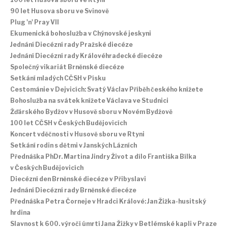
90 let Husova sboru ve Svinově
Plug 'n' Pray VII
Ekumenická bohoslužba v Chýnovské jeskyni
Jednání Diecézní rady Pražské diecéze
Jednání Diecézní rady Královéhradecké diecéze
Společný vikariát Brněnské diecéze
Setkání mladých CČSH v Písku
Cestománie v Dejvicích: Svatý Václav Příběh českého knížete
Bohoslužba na svátek knížete Václava ve Studnici
Žďárského Bydžov v Husově sboru v Novém Bydžově
100 let CČSH v Českých Budějovicích
Koncert vděčnosti v Husově sboru ve Rtyni
Setkání rodin s dětmi v Janských Lázních
Přednáška PhDr. Martina Jindry Život a dílo Františka Bílka
v Českých Budějovicích
Diecézní den Brněnské diecéze v Přibyslavi
Jednání Diecézní rady Brněnské diecéze
Přednáška Petra Čorneje v Hradci Králové: Jan Žižka-husitský
hrdina
Slavnost k 600. výročí úmrtí Jana Žižky v Betlémské kapli v Praze