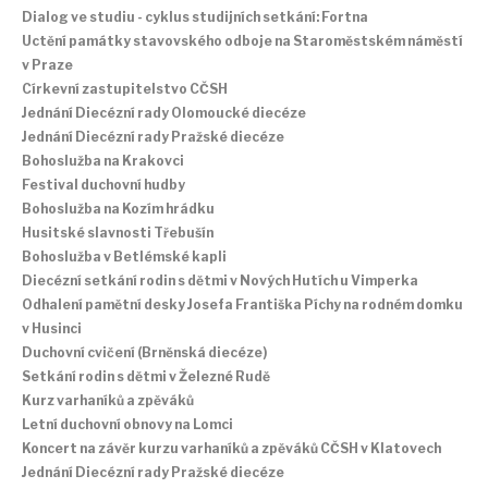
Dialog ve studiu - cyklus studijních setkání: Fortna
Uctění památky stavovského odboje na Staroměstském náměstí
v Praze
Církevní zastupitelstvo CČSH
Jednání Diecézní rady Olomoucké diecéze
Jednání Diecézní rady Pražské diecéze
Bohoslužba na Krakovci
Festival duchovní hudby
Bohoslužba na Kozím hrádku
Husitské slavnosti Třebušín
Bohoslužba v Betlémské kapli
Diecézní setkání rodin s dětmi v Nových Hutích u Vimperka
Odhalení pamětní desky Josefa Františka Píchy na rodném domku
v Husinci
Duchovní cvičení (Brněnská diecéze)
Setkání rodin s dětmi v Železné Rudě
Kurz varhaníků a zpěváků
Letní duchovní obnovy na Lomci
Koncert na závěr kurzu varhaníků a zpěváků CČSH v Klatovech
Jednání Diecézní rady Pražské diecéze