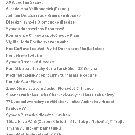
XXV. pouť na Sázavu
6. neděle po Velikonocích (Exaudi)
Jednání Diecézní rady Brněnské diecéze
Diecézní synoda Olomoucké diecéze
Synoda duchovních v Broumově
Konference Církev a společnost v Plzni
Vigilie Hodu Božího svatodušního
Hod Boží svatodušní - Vylití Ducha svatého (Letnice)
Pondělí svatodušní
Synoda Brněnské diecéze
Památka patriarchy Karla Farského – 12. června
Mezináboženský dobročinný turnaj malé kopané
Pouť do Škodějova
1. neděle po svatém Duchu - Nejsvětější Trojice
Slavnostní bohoslužba Chabřovice (výročí hustitské bitvy)
?? Uvedení zvonohry ve věži sboru kněze Ambrože v Hradci
Králové ??
Synoda Plzeňské diecéze - Štěkeň
Těla a krve Páně (Corpus Christi) - čtvrtek po Nejsvětější Trojici
Tryzna v Lidickém památníku
Zasedání Ústřední rady CČSH