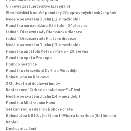
Církevní zastupitelstvo (zasedání)
Shromáždění k uctění památky 27 popravených českých pánů
Neděle po svatém Duchu (12. v mezidobí)
Památka narození Jana Křtitele – 24. června
Jednání Diecézní rady Olomoucké diecéze
Jednání Diecézní rady Pražské diecéze
Neděle po svatém Duchu (13. v mezidobí)
Památka apoštolů Petra a Pavla – 29. června
Památka opata Prokopa
Pouť do Kostnice
Památka věrozvěstů Cyrila a Metoděje
Bohoslužba na Krakovci
XXIII. Festival duchovní hudby
Konference "Církev a společnost" v Plzni
Neděle po svatém Duchu (14. v mezidobí)
Památka Mistra Jana Husa
Setkání rodin s dětmi v Bokově chatě
Bohoslužba k 610. výročí smrti Mistra Jana Husa (Betlémská
kaple)
Duchovní cvičení