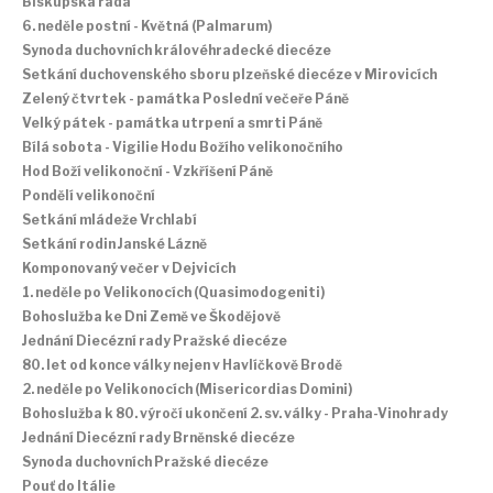
Biskupská rada
6. neděle postní - Květná (Palmarum)
Synoda duchovních královéhradecké diecéze
Setkání duchovenského sboru plzeňské diecéze v Mirovicích
Zelený čtvrtek - památka Poslední večeře Páně
Velký pátek - památka utrpení a smrti Páně
Bílá sobota - Vigilie Hodu Božího velikonočního
Hod Boží velikonoční - Vzkříšení Páně
Pondělí velikonoční
Setkání mládeže Vrchlabí
Setkání rodin Janské Lázně
Komponovaný večer v Dejvicích
1. neděle po Velikonocích (Quasimodogeniti)
Bohoslužba ke Dni Země ve Škodějově
Jednání Diecézní rady Pražské diecéze
80. let od konce války nejen v Havlíčkově Brodě
2. neděle po Velikonocích (Misericordias Domini)
Bohoslužba k 80. výročí ukončení 2. sv. války - Praha-Vinohrady
Jednání Diecézní rady Brněnské diecéze
Synoda duchovních Pražské diecéze
Pouť do Itálie