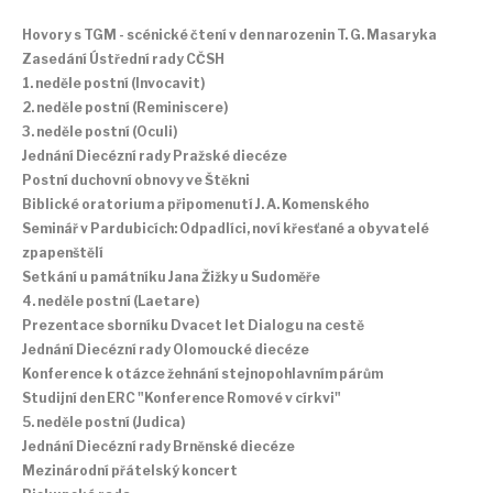
Hovory s TGM - scénické čtení v den narozenin T. G. Masaryka
Zasedání Ústřední rady CČSH
1. neděle postní (Invocavit)
2. neděle postní (Reminiscere)
3. neděle postní (Oculi)
Jednání Diecézní rady Pražské diecéze
Postní duchovní obnovy ve Štěkni
Biblické oratorium a připomenutí J. A. Komenského
Seminář v Pardubicích: Odpadlíci, noví křesťané a obyvatelé
zpapenštělí
Setkání u památníku Jana Žižky u Sudoměře
4. neděle postní (Laetare)
Prezentace sborníku Dvacet let Dialogu na cestě
Jednání Diecézní rady Olomoucké diecéze
Konference k otázce žehnání stejnopohlavním párům
Studijní den ERC "Konference Romové v církvi"
5. neděle postní (Judica)
Jednání Diecézní rady Brněnské diecéze
Mezinárodní přátelský koncert