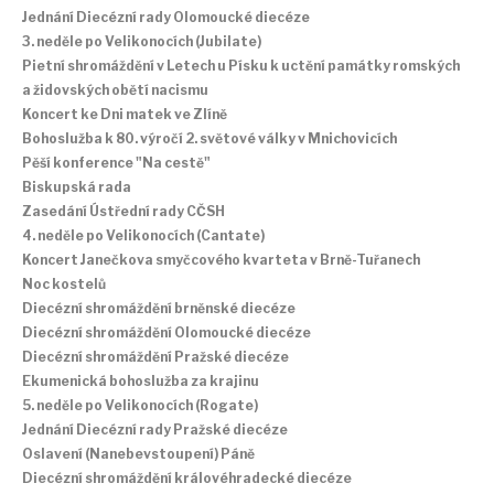
Jednání Diecézní rady Olomoucké diecéze
3. neděle po Velikonocích (Jubilate)
Pietní shromáždění v Letech u Písku k uctění památky romských
a židovských obětí nacismu
Koncert ke Dni matek ve Zlíně
Bohoslužba k 80. výročí 2. světové války v Mnichovicích
Pěší konference "Na cestě"
Biskupská rada
Zasedání Ústřední rady CČSH
4. neděle po Velikonocích (Cantate)
Koncert Janečkova smyčcového kvarteta v Brně-Tuřanech
Noc kostelů
Diecézní shromáždění brněnské diecéze
Diecézní shromáždění Olomoucké diecéze
Diecézní shromáždění Pražské diecéze
Ekumenická bohoslužba za krajinu
5. neděle po Velikonocích (Rogate)
Jednání Diecézní rady Pražské diecéze
Oslavení (Nanebevstoupení) Páně
Diecézní shromáždění královéhradecké diecéze