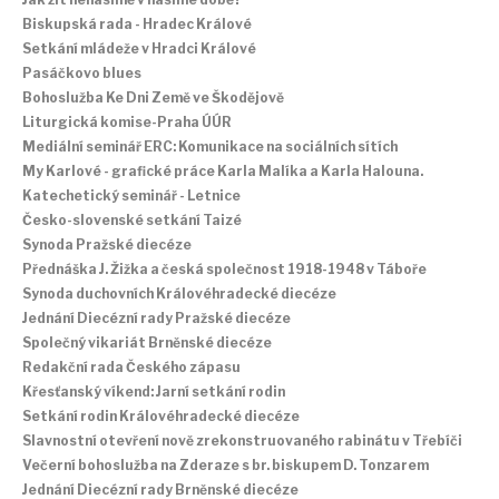
Biskupská rada - Hradec Králové
Setkání mládeže v Hradci Králové
Pasáčkovo blues
Bohoslužba Ke Dni Země ve Škodějově
Liturgická komise-Praha ÚÚR
Mediální seminář ERC: Komunikace na sociálních sítích
My Karlové - grafické práce Karla Malíka a Karla Halouna.
Katechetický seminář - Letnice
Česko-slovenské setkání Taizé
Synoda Pražské diecéze
Přednáška J. Žižka a česká společnost 1918-1948 v Táboře
Synoda duchovních Královéhradecké diecéze
Jednání Diecézní rady Pražské diecéze
Společný vikariát Brněnské diecéze
Redakční rada Českého zápasu
Křesťanský víkend: Jarní setkání rodin
Setkání rodin Královéhradecké diecéze
Slavnostní otevření nově zrekonstruovaného rabinátu v Třebíči
Večerní bohoslužba na Zderaze s br. biskupem D. Tonzarem
Jednání Diecézní rady Brněnské diecéze