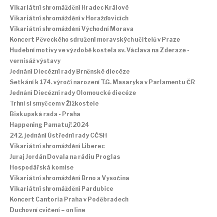
Vikariátní shromáždění Hradec Králové
Vikariátní shromáždění v Horažďovicích
Vikariátní shromáždění Východní Morava
Koncert Pěveckého sdružení moravských učitelů v Praze
Hudební motivy ve výzdobě kostela sv. Václava na Zderaze -
vernisáž výstavy
Jednání Diecézní rady Brněnské diecéze
Setkání k 174. výročí narození T.G. Masaryka v Parlamentu ČR
Jednání Diecézní rady Olomoucké diecéze
Trhni si smyčcem v Žižkostele
Biskupská rada - Praha
Happening Pamatuj! 2024
242. jednání Ústřední rady CČSH
Vikariátní shromáždění Liberec
Juraj Jordán Dovala na rádiu Proglas
Hospodářská komise
Vikariátní shromáždění Brno a Vysočina
Vikariátní shromáždění Pardubice
Koncert Cantoria Praha v Poděbradech
Duchovní cvičení – on line