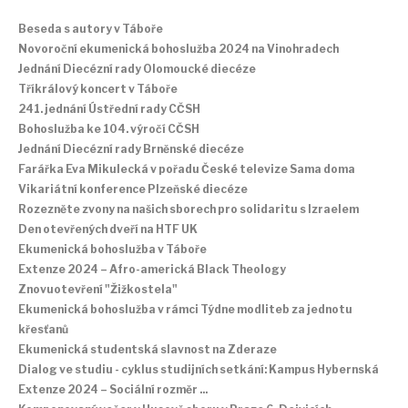
Beseda s autory v Táboře
Novoroční ekumenická bohoslužba 2024 na Vinohradech
Jednání Diecézní rady Olomoucké diecéze
Tříkrálový koncert v Táboře
241. jednání Ústřední rady CČSH
Bohoslužba ke 104. výročí CČSH
Jednání Diecézní rady Brněnské diecéze
Farářka Eva Mikulecká v pořadu České televize Sama doma
Vikariátní konference Plzeňské diecéze
Rozezněte zvony na našich sborech pro solidaritu s Izraelem
Den otevřených dveří na HTF UK
Ekumenická bohoslužba v Táboře
Extenze 2024 – Afro-americká Black Theology
Znovuotevření "Žižkostela"
Ekumenická bohoslužba v rámci Týdne modliteb za jednotu
křesťanů
Ekumenická studentská slavnost na Zderaze
Dialog ve studiu - cyklus studijních setkání: Kampus Hybernská
Extenze 2024 – Sociální rozměr ...