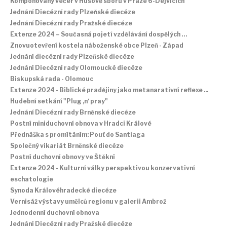
Komponovaný večer v Husově sboru v Praze 6-Dejvicích
Jednání Diecézní rady Plzeňské diecéze
Jednání Diecézní rady Pražské diecéze
Extenze 2024 – Současná pojetí vzdělávání dospělých …
Znovuotevření kostela náboženské obce Plzeň - Západ
Jednání diecézní rady Plzeňské diecéze
Jednání Diecézní rady Olomoucké diecéze
Biskupská rada - Olomouc
Extenze 2024 - Biblické pradějiny jako metanarativní reflexe ...
Hudební setkání "Plug ‚n‘ pray"
Jednání Diecézní rady Brněnské diecéze
Postní miniduchovní obnova v Hradci Králové
Přednáška s promítáním: Pouť do Santiaga
Společný vikariát Brněnské diecéze
Postní duchovní obnovy ve Štěkni
Extenze 2024 - Kulturní války perspektivou konzervativní
eschatologie
Synoda Královéhradecké diecéze
Vernisáž výstavy umělců regionu v galerii Ambrož
Jednodenní duchovní obnova
Jednání Diecézní rady Pražské diecéze