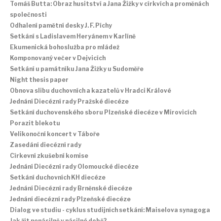
Tomáš Butta: Obraz husitství a Jana Žižky v církvích a proměnách
společnosti
Odhalení pamětní desky J. F. Píchy
Setkání s Ladislavem Heryánem v Karlíně
Ekumenická bohoslužba pro mládež
Komponovaný večer v Dejvicích
Setkání u památníku Jana Žižky u Sudoměře
Night thesis paper
Obnova slibu duchovních a kazatelů v Hradci Králové
Jednání Diecézní rady Pražské diecéze
Setkání duchovenského sboru Plzeňské diecéze v Mirovicích
Porazit blekotu
Velikonoční koncert v Táboře
Zasedání diecézní rady
Církevní zkušební komise
Jednání Diecézní rady Olomoucké diecéze
Setkání duchovních KH diecéze
Jednání Diecézní rady Brněnské diecéze
Jednání diecézní rady Plzeňské diecéze
Dialog ve studiu - cyklus studijních setkání: Maiselova synagoga
Jak žít nenásilně v násilné době?