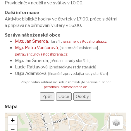
Pravidelné: v neděli a ve svátky v 10:00.
Další informace
Aktivity: biblické hodiny ve čtvrtek v 17:00, práce s dětmi
a příprava na biřmování v úterý v 16:00.
Správa náboženské obce
Mgr. Jan Šmerda
, [farář] ,
jan.smerda@ccshpraha.cz
Mgr. Petra Vančurová
, [pastorační asistentka] ,
petra.vancurova@ccshpraha.cz
Mgr. Jan Šmerda
, [předseda rady starších]
Lucie Rattayová
, [předsedkyně rady starších]
Olga Adámková
, [finanční zpravodajka rady starších]
Pro případnou aktualizaci údajů kontaktujte personální odbor
personalni.pd@ccshpraha.cz
.
Mapa
+
−