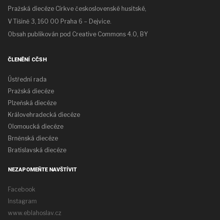
Pražská diecéze Církve československé husitské,
V Tišině 3, 160 00 Praha 6 – Dejvice.
Obsah publikován pod
Creative Commons 4.0, BY
ČLENĚNÍ CČSH
Ústřední rada
Pražská diecéze
Plzeňská diecéze
Královehradecká diecéze
Olomoucká diecéze
Brněnská diecéze
Bratislavská diecéze
NEZAPOMEŇTE NAVŠTÍVIT
Facebook
Instagram
www.eblahoslav.cz