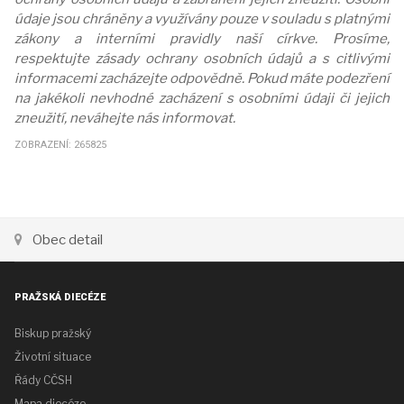
údaje jsou chráněny a využívány pouze v souladu s platnými
zákony a interními pravidly naší církve. Prosíme,
respektujte zásady ochrany osobních údajů a s citlivými
informacemi zacházejte odpovědně. Pokud máte podezření
na jakékoli nevhodné zacházení s osobními údaji či jejich
zneužití, neváhejte nás informovat.
ZOBRAZENÍ: 265825
Obec detail
PRAŽSKÁ DIECÉZE
Biskup pražský
Životní situace
Řády CČSH
Mapa diecéze