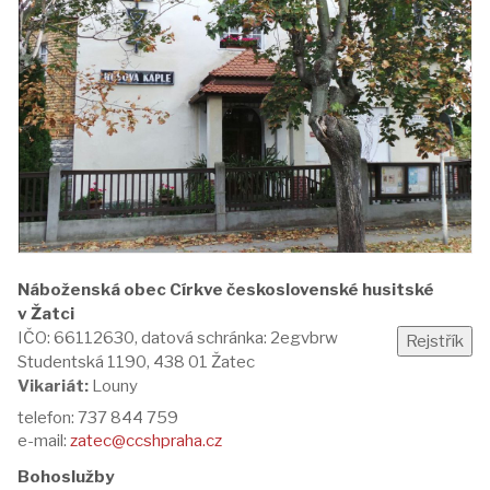
Náboženská obec Církve československé husitské
v Žatci
IČO: 66112630, datová schránka: 2egvbrw
Studentská 1190, 438 01 Žatec
Vikariát:
Louny
telefon: 737 844 759
e-mail:
zatec@ccshpraha.cz
Bohoslužby