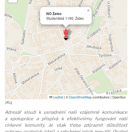
×
NO Žatec
Studentská 1190, Žatec
Leaflet
|
©
OpenStreetMap
contributors | OpenSys
JKq
Adresář slouží k usnadnění naší vzájemné komunikace
a spolupráce a přispívá k efektivnímu fungování naší
církevní komunity. Je však třeba zdůraznit důležitost
ochrany osobních údajů a zabránění jejich zneužití. Osobní