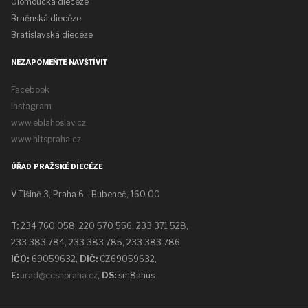
Olomoucká diecéze
Brněnská diecéze
Bratislavská diecéze
NEZAPOMEŇTE NAVŠTÍVIT
Facebook
Instagram
www.eblahoslav.cz
www.hitspraha.cz
ÚŘAD PRAŽSKÉ DIECÉZE
V Tišině 3, Praha 6 - Bubeneč, 160 00
T:
234 760 058,
220 570 556, 233 371 528,
233 383 784, 233 383 785, 233 383 786
IČO:
69059632,
DIČ:
CZ69059632
,
E:
urad@ccshpraha.cz
,
DS:
sm8ahus