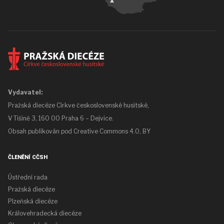
Vydavatel:
Pražská diecéze Církve československé husitské,
V Tišině 3, 160 00 Praha 6 – Dejvice.
Obsah publikován pod
Creative Commons 4.0, BY
ČLENĚNÍ CČSH
Ústřední rada
Pražská diecéze
Plzeňská diecéze
Královehradecká diecéze