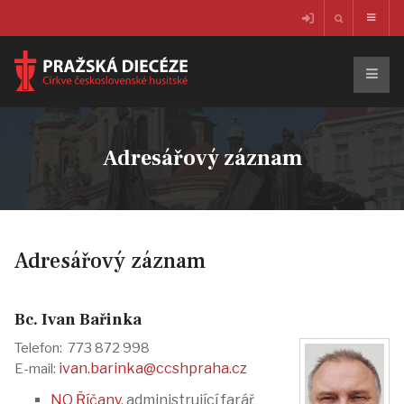
Adresářový záznam
Adresářový záznam
Bc. Ivan Bařinka
Telefon: 773 872 998
ivan.barinka@ccshpraha.cz
E-mail:
NO Říčany
, administrující farář