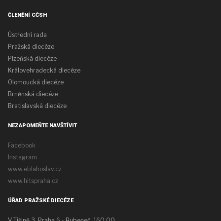
ČLENĚNÍ CČSH
Ústřední rada
Pražská diecéze
Plzeňská diecéze
Královehradecká diecéze
Olomoucká diecéze
Brněnská diecéze
Bratislavská diecéze
NEZAPOMEŇTE NAVŠTÍVIT
Facebook
Instagram
www.eblahoslav.cz
www.hitspraha.cz
ÚŘAD PRAŽSKÉ DIECÉZE
V Tišině 3, Praha 6 - Bubeneč, 160 00