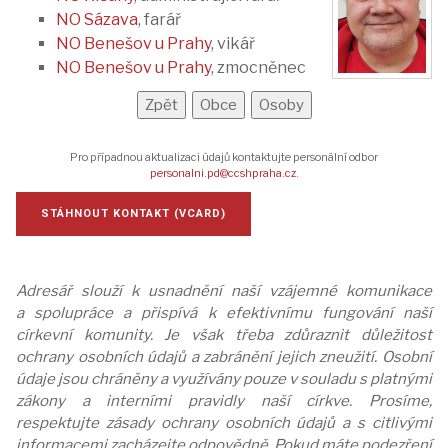
NO Sázava
, farář
NO Benešov u Prahy
, vikář
NO Benešov u Prahy
, zmocněnec
Pro případnou aktualizaci údajů kontaktujte personální odbor
personalni.pd@ccshpraha.cz
.
STÁHNOUT KONTAKT (VCARD)
Adresář slouží k usnadnění naší vzájemné komunikace
a spolupráce a přispívá k efektivnímu fungování naší
církevní komunity. Je však třeba zdůraznit důležitost
ochrany osobních údajů a zabránění jejich zneužití. Osobní
údaje jsou chráněny a využívány pouze v souladu s platnými
zákony a interními pravidly naší církve. Prosíme,
respektujte zásady ochrany osobních údajů a s citlivými
informacemi zacházejte odpovědně. Pokud máte podezření