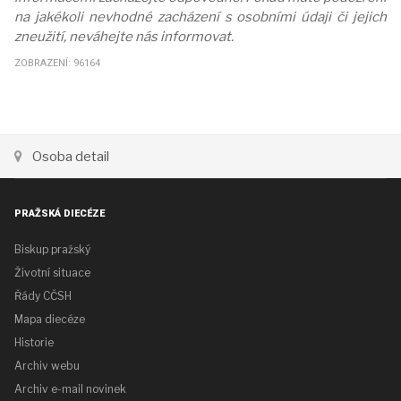
na jakékoli nevhodné zacházení s osobními údaji či jejich
zneužití, neváhejte nás informovat.
ZOBRAZENÍ: 96164
Osoba detail
PRAŽSKÁ DIECÉZE
Biskup pražský
Životní situace
Řády CČSH
Mapa diecéze
Historie
Archiv webu
Archiv e-mail novinek