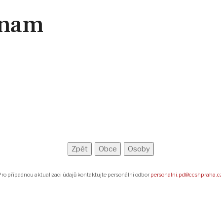
znam
ro případnou aktualizaci údajů kontaktujte personální odbor
personalni.pd@ccshpraha.c