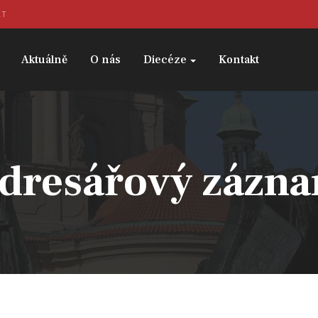
KT
Aktuálně
O nás
Diecéze
Kontakt
dresářový zázn