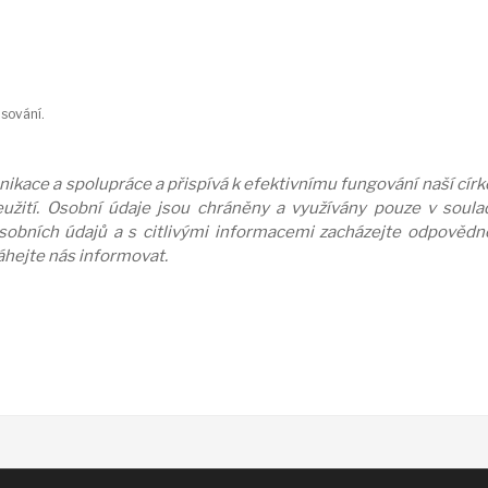
sování.
kace a spolupráce a přispívá k efektivnímu fungování naší círke
užití. Osobní údaje jsou chráněny a využívány pouze v soulad
osobních údajů a s citlivými informacemi zacházejte odpověd
váhejte nás informovat.