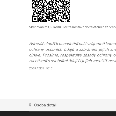
Skenováním QR kódu uložíte kontakt do telefonu bez přepi
Adresář slouží k usnadnění naší vzájemné komuni
ochrany osobních údajů a zabránění jejich zne
církve. Prosíme, respektujte zásady ochrany 
zacházení s osobními údaji či jejich zneužití, ne
ZOBRAZENÍ: 96131
Osoba detail