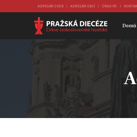
ADRESÁŘ OSOB
ADRESÁŘ OBCÍ
ÚŘAD PD
KONTA
Domů
A