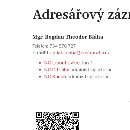
Adresářový zá
Mgr. Bogdan Theodor Bláha
Telefon: 734 578 727
bogdan.blaha@ccshpraha.cz
E-mail:
NO Libochovice
, farář
NO Cítoliby
, administrující farář
NO Kadaň
, administrující farář
P