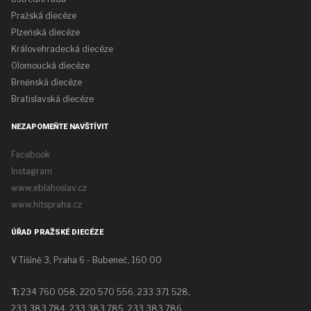
Pražská diecéze
Plzeňská diecéze
Královehradecká diecéze
Olomoucká diecéze
Brněnská diecéze
Bratislavská diecéze
NEZAPOMEŇTE NAVŠTÍVIT
Facebook
Instagram
www.eblahoslav.cz
www.hitspraha.cz
ÚŘAD PRAŽSKÉ DIECÉZE
V Tišině 3, Praha 6 - Bubeneč, 160 00
T:
234 760 058,
220 570 556, 233 371 528,
233 383 784, 233 383 785, 233 383 786