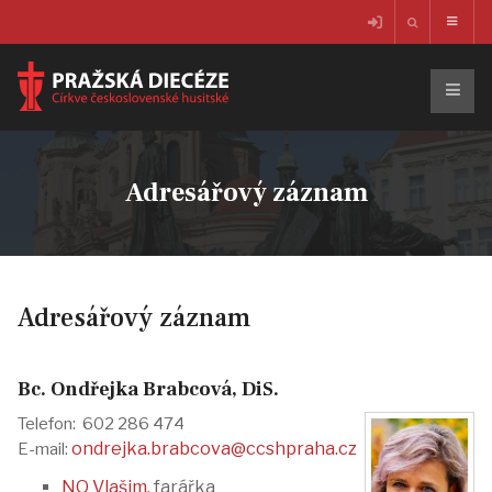
Adresářový záznam
Adresářový záznam
Bc. Ondřejka Brabcová, DiS.
Telefon: 602 286 474
ondrejka.brabcova@ccshpraha.cz
E-mail:
NO Vlašim
, farářka