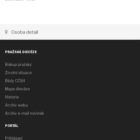
Osoba detail
PRAŽSKÁ DIECÉZE
Biskup pražský
Životní situace
Řády CČSH
Mapa diecéze
Historie
Archiv webu
Archiv e-mail novinek
PORTÁL
Přihlášení