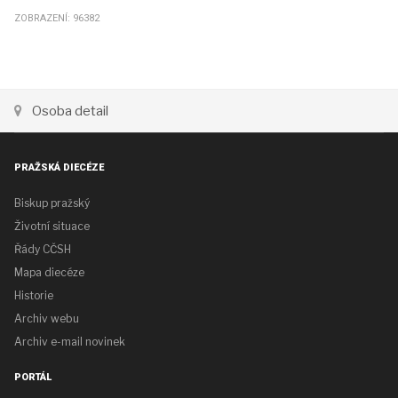
ZOBRAZENÍ: 96382
Osoba detail
PRAŽSKÁ DIECÉZE
Biskup pražský
Životní situace
Řády CČSH
Mapa diecéze
Historie
Archiv webu
Archiv e-mail novinek
PORTÁL