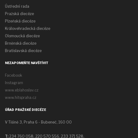
Ústřední rada
Pražská diecéze
Plzeňská diecéze
Královehradecká diecéze
Olomoucká diecéze
Brněnská diecéze
Bratislavská diecéze
NEZAPOMEŇTE NAVŠTÍVIT
Facebook
Instagram
www.eblahoslav.cz
www.hitspraha.cz
ÚŘAD PRAŽSKÉ DIECÉZE
V Tišině 3, Praha 6 - Bubeneč, 160 00
T:
234 760 058,
220 570 556, 233 371 528,