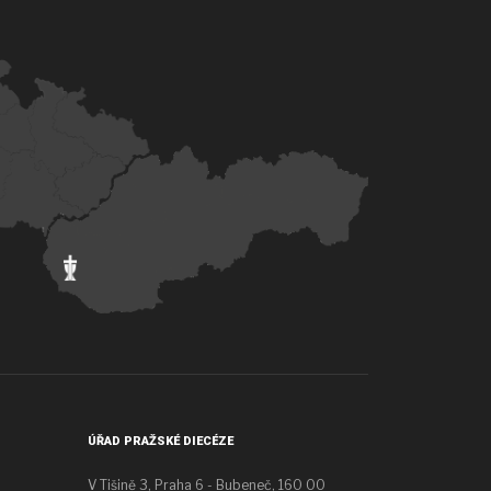
ÚŘAD PRAŽSKÉ DIECÉZE
V Tišině 3, Praha 6 - Bubeneč, 160 00