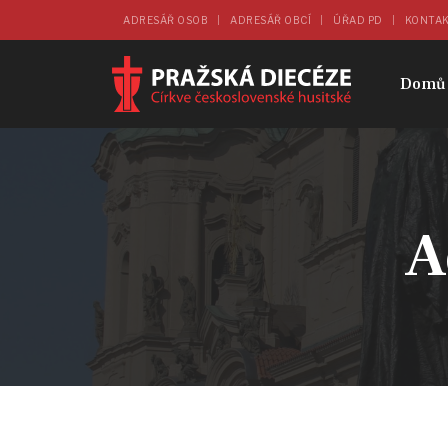
ADRESÁŘ OSOB
ADRESÁŘ OBCÍ
ÚŘAD PD
KONTA
Domů
A