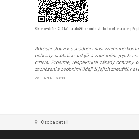
Skenováním QR kódu uložíte kontakt do telefonu bez přepi
Adresář slouží k usnadnění naší vzájemné komuni
ochrany osobních údajů a zabránění jejich zne
církve. Prosíme, respektujte zásady ochrany 
zacházení s osobními údaji či jejich zneužití, ne
ZOBRAZENÍ: 96038
Osoba detail