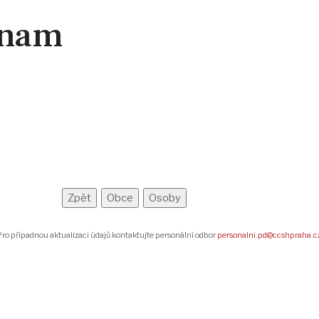
znam
ro případnou aktualizaci údajů kontaktujte personální odbor
personalni.pd@ccshpraha.c