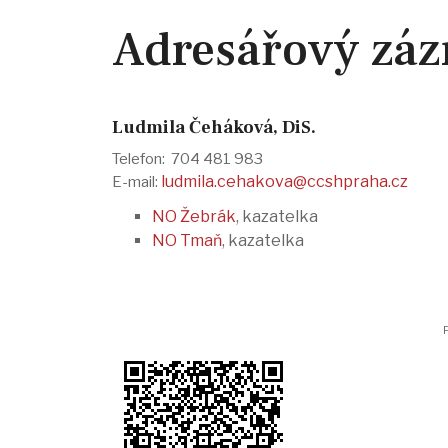
Adresářový zá
Ludmila Čeháková, DiS.
Telefon: 704 481 983
ludmila.cehakova@ccshpraha.cz
E-mail:
NO Žebrák
, kazatelka
NO Tmaň
, kazatelka
P