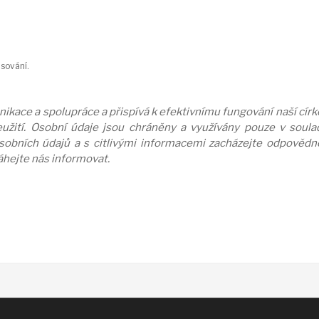
sování.
kace a spolupráce a přispívá k efektivnímu fungování naší círke
užití. Osobní údaje jsou chráněny a využívány pouze v soulad
osobních údajů a s citlivými informacemi zacházejte odpověd
váhejte nás informovat.