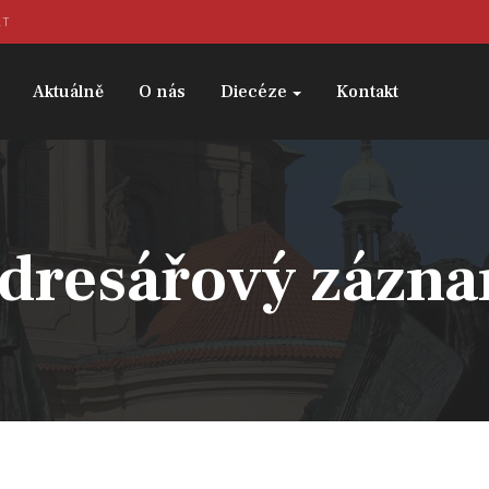
KT
Aktuálně
O nás
Diecéze
Kontakt
dresářový zázn