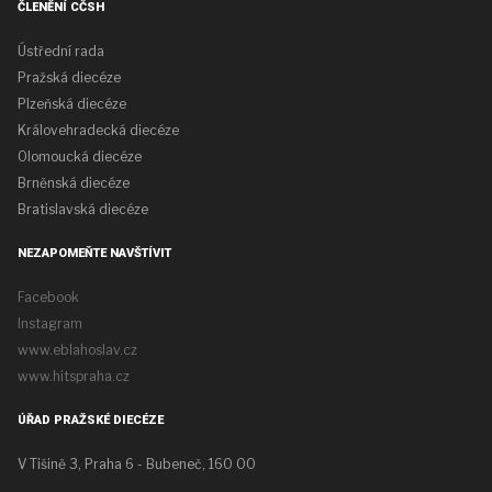
ČLENĚNÍ CČSH
Ústřední rada
Pražská diecéze
Plzeňská diecéze
Královehradecká diecéze
Olomoucká diecéze
Brněnská diecéze
Bratislavská diecéze
NEZAPOMEŇTE NAVŠTÍVIT
Facebook
Instagram
www.eblahoslav.cz
www.hitspraha.cz
ÚŘAD PRAŽSKÉ DIECÉZE
V Tišině 3, Praha 6 - Bubeneč, 160 00