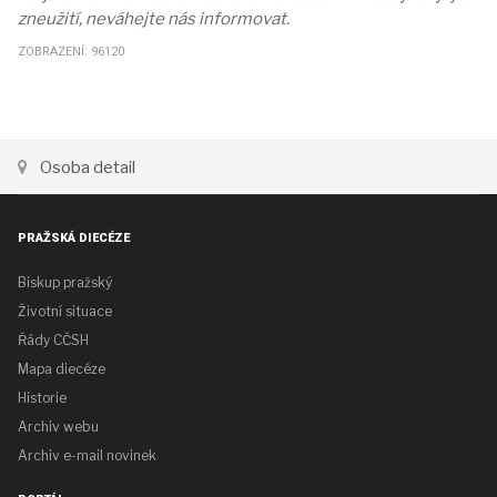
zneužití, neváhejte nás informovat.
ZOBRAZENÍ: 96120
Osoba detail
PRAŽSKÁ DIECÉZE
Biskup pražský
Životní situace
Řády CČSH
Mapa diecéze
Historie
Archiv webu
Archiv e-mail novinek