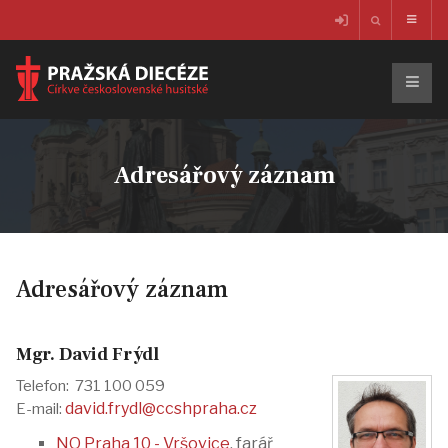
Adresářový záznam
Adresářový záznam
Mgr. David Frýdl
Telefon: 731 100 059
david.frydl@ccshpraha.cz
E-mail:
NO Praha 10 - Vršovice
, farář