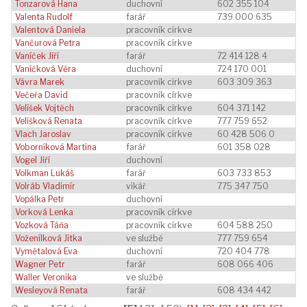
Tonzarová Hana
duchovní
602 355 104
Valenta Rudolf
farář
739 000 635
Valentová Daniela
pracovník církve
Vančurová Petra
pracovník církve
Vaníček Jiří
farář
72 414 128 4
Vaníčková Věra
duchovní
724 170 001
Vávra Marek
pracovník církve
603 309 363
Večeřa David
pracovník církve
Velíšek Vojtěch
pracovník církve
604 371 142
Velíšková Renata
pracovník církve
777 759 652
Vlach Jaroslav
pracovník církve
60 428 506 0
Voborníková Martina
farář
601 358 028
Vogel Jiří
duchovní
Volkman Lukáš
farář
603 733 853
Volráb Vladimír
vikář
775 347 750
Vopálka Petr
duchovní
Vorková Lenka
pracovník církve
Vozková Táńa
pracovník církve
604 588 250
Voženílková Jitka
ve službě
777 759 654
Vymětalová Eva
duchovní
720 404 778
Wagner Petr
farář
608 066 406
Waller Veronika
ve službě
Wesleyová Renata
farář
608 434 442