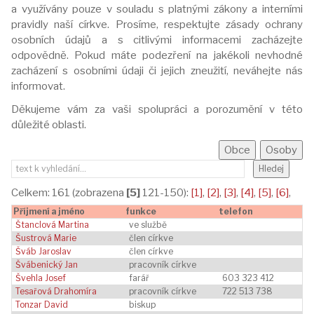
a využívány pouze v souladu s platnými zákony a interními
pravidly naší církve. Prosíme, respektujte zásady ochrany
osobních údajů a s citlivými informacemi zacházejte
odpovědně. Pokud máte podezření na jakékoli nevhodné
zacházení s osobními údaji či jejich zneužití, neváhejte nás
informovat.
Děkujeme vám za vaši spolupráci a porozumění v této
důležité oblasti.
Celkem: 161 (zobrazena
[5]
121-150):
[1]
,
[2]
,
[3]
,
[4]
,
[5]
,
[6]
,
Příjmení a jméno
funkce
telefon
Štanclová Martina
ve službě
Šustrová Marie
člen církve
Šváb Jaroslav
člen církve
Švábenický Jan
pracovník církve
Švehla Josef
farář
603 323 412
Tesařová Drahomíra
pracovník církve
722 513 738
Tonzar David
biskup