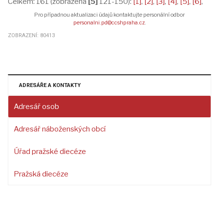
Celkem: 161 (zobrazena
[5]
121-150):
[1]
,
[2]
,
[3]
,
[4]
,
[5]
,
[6]
,
Pro případnou aktualizaci údajů kontaktujte personální odbor
personalni.pd@ccshpraha.cz
.
ZOBRAZENÍ: 80413
ADRESÁŘE A KONTAKTY
Adresář osob
Adresář náboženských obcí
Úřad pražské diecéze
Pražská diecéze