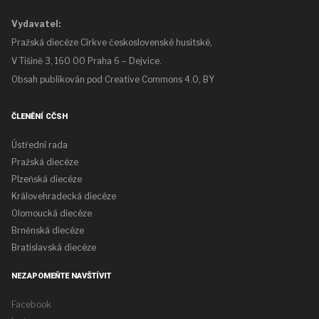
Vydavatel:
Pražská diecéze Církve československé husitské,
V Tišině 3, 160 00 Praha 6 – Dejvice.
Obsah publikován pod
Creative Commons 4.0, BY
ČLENĚNÍ CČSH
Ústřední rada
Pražská diecéze
Plzeňská diecéze
Královehradecká diecéze
Olomoucká diecéze
Brněnská diecéze
Bratislavská diecéze
NEZAPOMEŇTE NAVŠTÍVIT
Facebook