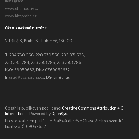
Instagram
www.eblahoslav.cz
www.hitspraha.cz
ÚŘAD PRAŽSKÉ DIECÉZE
V Tišině 3, Praha 6 - Bubeneč, 160 00
T:
234 760 058,
220 570 556, 233 371 528,
233 383 784, 233 383 785, 233 383 786
IČO:
69059632,
DIČ:
CZ69059632
,
E:
urad@ccshpraha.cz
,
DS:
sm8ahus
Obsah je publikován pod licencí
Creative Commons Attribution 4.0
International
. Powered by
OpenSys
.
Provozovatelem portálu je Pražská diecéze Církve československé
husitské IČ: 69059632