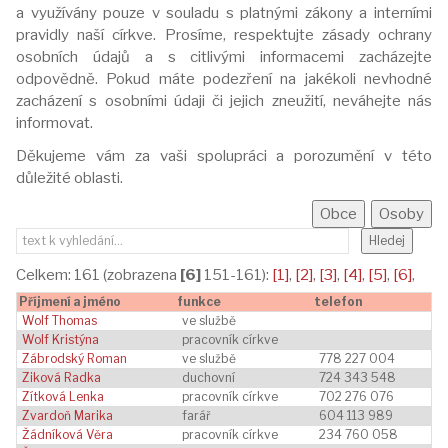
a využívány pouze v souladu s platnými zákony a interními
pravidly naší církve. Prosíme, respektujte zásady ochrany
osobních údajů a s citlivými informacemi zacházejte
odpovědně. Pokud máte podezření na jakékoli nevhodné
zacházení s osobními údaji či jejich zneužití, neváhejte nás
informovat.
Děkujeme vám za vaši spolupráci a porozumění v této
důležité oblasti.
Celkem: 161 (zobrazena
[6]
151-161):
[1]
,
[2]
,
[3]
,
[4]
,
[5]
,
[6]
,
Příjmení a jméno
funkce
telefon
Wolf Thomas
ve službě
Wolf Kristýna
pracovník církve
Zábrodský Roman
ve službě
778 227 004
Ziková Radka
duchovní
724 343 548
Zítková Lenka
pracovník církve
702 276 076
Zvardoň Marika
farář
604 113 989
Žádníková Věra
pracovník církve
234 760 058