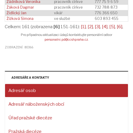
Žádníková Veronika
pracovník církve
777 75 9 6 59
Žáková Dagmar
pracovník církve
732 788 873
Židlický Jan
vikář
776 366 650
Žižková Simona
ve službě
603 893 455
Celkem: 161 (zobrazena
[6]
151-161):
[1]
,
[2]
,
[3]
,
[4]
,
[5]
,
[6]
,
Pro případnou aktualizaci údajů kontaktujte personální odbor
personalni.pd@ccshpraha.cz
.
ZOBRAZENÍ: 80366
ADRESÁŘE A KONTAKTY
Adresář osob
Adresář náboženských obcí
Úřad pražské diecéze
Pražská diecéze