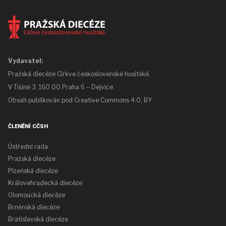
Vydavatel:
Pražská diecéze Církve československé husitské,
V Tišině 3, 160 00 Praha 6 – Dejvice.
Obsah publikován pod
Creative Commons 4.0, BY
ČLENĚNÍ CČSH
Ústřední rada
Pražská diecéze
Plzeňská diecéze
Královehradecká diecéze
Olomoucká diecéze
Brněnská diecéze
Bratislavská diecéze