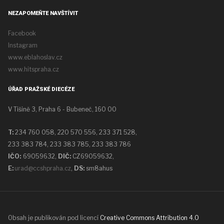
NEZAPOMEŇTE NAVŠTÍVIT
Facebook
Instagram
www.eblahoslav.cz
www.hitspraha.cz
ÚŘAD PRAŽSKÉ DIECÉZE
V Tišině 3, Praha 6 - Bubeneč, 160 00
T:
234 760 058,
220 570 556, 233 371 528,
233 383 784, 233 383 785, 233 383 786
IČO:
69059632,
DIČ:
CZ69059632
,
E:
urad@ccshpraha.cz
,
DS:
sm8ahus
Obsah je publikován pod licencí
Creative Commons Attribution 4.0