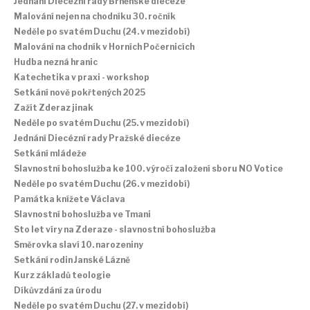
Jednání Diecézní rady Brněnské diecéze
Malování nejen na chodníku 30. ročník
Neděle po svatém Duchu (24. v mezidobí)
Malování na chodník v Horních Počernicích
Hudba nezná hranic
Katechetika v praxi - workshop
Setkání nově pokřtených 2025
Zažít Zderaz jinak
Neděle po svatém Duchu (25. v mezidobí)
Jednání Diecézní rady Pražské diecéze
Setkání mládeže
Slavnostní bohoslužba ke 100. výročí založení sboru NO Votice
Neděle po svatém Duchu (26. v mezidobí)
Památka knížete Václava
Slavnostní bohoslužba ve Tmani
Sto let víry na Zderaze - slavnostní bohoslužba
Směrovka slaví 10. narozeniny
Setkání rodin Janské Lázně
Kurz základů teologie
Díkůvzdání za úrodu
Neděle po svatém Duchu (27. v mezidobí)