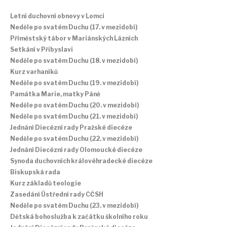
Letní duchovní obnovy v Lomci
Neděle po svatém Duchu (17. v mezidobí)
Příměstský tábor v Mariánských Lázních
Setkání v Přibyslavi
Neděle po svatém Duchu (18. v mezidobí)
Kurz varhaníků
Neděle po svatém Duchu (19. v mezidobí)
Památka Marie, matky Páně
Neděle po svatém Duchu (20. v mezidobí)
Neděle po svatém Duchu (21. v mezidobí)
Jednání Diecézní rady Pražské diecéze
Neděle po svatém Duchu (22. v mezidobí)
Jednání Diecézní rady Olomoucké diecéze
Synoda duchovních královéhradecké diecéze
Biskupská rada
Kurz základů teologie
Zasedání Ústřední rady CČSH
Neděle po svatém Duchu (23. v mezidobí)
Dětská bohoslužba k začátku školního roku