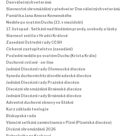
Den válečných veteránů
Slavnostní shromáždění v předvečer Dne válečných veteránů
Památka Jana Amose Komenského
Neděle po svatém Duchu (33. v mezidobí)
17. listopad - Setkání nad hledáním pravdy, svobody a lásky
Slavnost světla v Hradci Králové
Zasedání Ústřední rady CČSH
Církevní zastupitelstvo (zasedání)
Poslední neděle po svatém Duchu (Krista Krále)
Duchovní cvičení - on-line
Jednání Diecézní rady Olomoucké diecéze
Synoda duchovních královéhradecké diecéze
Jednání Diecézní rady Pražské diecéze
Diecézní shromáždění Brněnské diecéze
Jednání Diecézní rady Brněnské diecéze
Adventní duchovní obnovy ve Štěkni
Kurz základů teologie
Biskupská rada
Vánoční setkání zaměstnanců v Plzni (Plzeňská diecéze)
Dicézní shromáždění 2026
Bohoslužba na Krakovci