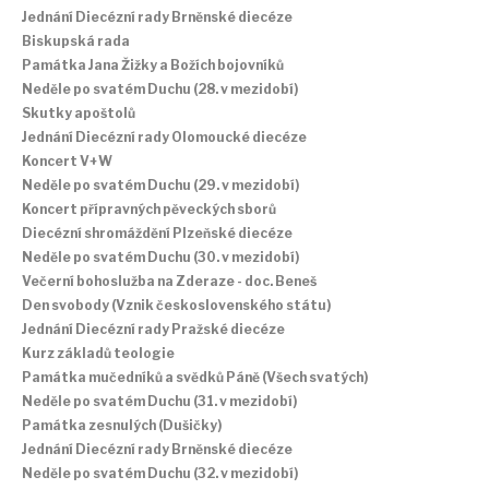
Jednání Diecézní rady Brněnské diecéze
Biskupská rada
Památka Jana Žižky a Božích bojovníků
Neděle po svatém Duchu (28. v mezidobí)
Skutky apoštolů
Jednání Diecézní rady Olomoucké diecéze
Koncert V+W
Neděle po svatém Duchu (29. v mezidobí)
Koncert přípravných pěveckých sborů
Diecézní shromáždění Plzeňské diecéze
Neděle po svatém Duchu (30. v mezidobí)
Večerní bohoslužba na Zderaze - doc. Beneš
Den svobody (Vznik československého státu)
Jednání Diecézní rady Pražské diecéze
Kurz základů teologie
Památka mučedníků a svědků Páně (Všech svatých)
Neděle po svatém Duchu (31. v mezidobí)
Památka zesnulých (Dušičky)
Jednání Diecézní rady Brněnské diecéze
Neděle po svatém Duchu (32. v mezidobí)