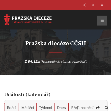
Pražská diecéze CČSH
Ž 84, 12a:
"Hospodin je slunce a pavéza".
Události (kalendář)
Roční
Měsíční
Týdenní
Dnes
Přejít na měsíc