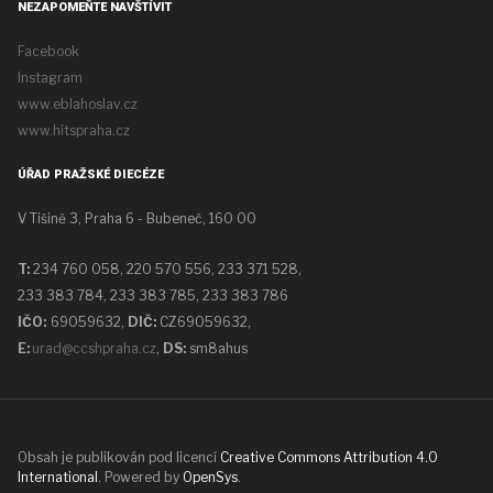
NEZAPOMEŇTE NAVŠTÍVIT
Facebook
Instagram
www.eblahoslav.cz
www.hitspraha.cz
ÚŘAD PRAŽSKÉ DIECÉZE
V Tišině 3, Praha 6 - Bubeneč, 160 00
T:
234 760 058,
220 570 556, 233 371 528,
233 383 784, 233 383 785, 233 383 786
IČO:
69059632,
DIČ:
CZ69059632
,
E:
urad@ccshpraha.cz
,
DS:
sm8ahus
Obsah je publikován pod licencí
Creative Commons Attribution 4.0
International
. Powered by
OpenSys
.