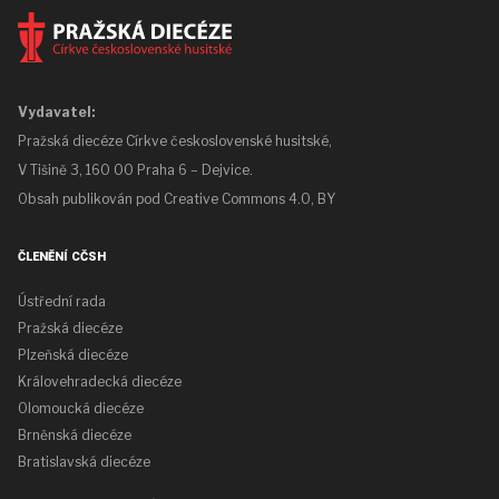
Vydavatel:
Pražská diecéze Církve československé husitské,
V Tišině 3, 160 00 Praha 6 – Dejvice.
Obsah publikován pod
Creative Commons 4.0, BY
ČLENĚNÍ CČSH
Ústřední rada
Pražská diecéze
Plzeňská diecéze
Královehradecká diecéze
Olomoucká diecéze
Brněnská diecéze
Bratislavská diecéze