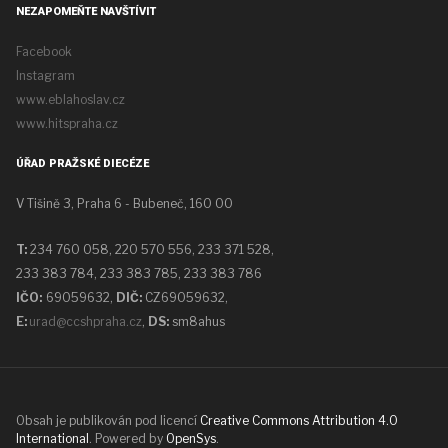
NEZAPOMEŇTE NAVŠTÍVIT
Facebook
Instagram
www.eblahoslav.cz
www.hitspraha.cz
ÚŘAD PRAŽSKÉ DIECÉZE
V Tišině 3, Praha 6 - Bubeneč, 160 00
T:
234 760 058,
220 570 556, 233 371 528,
233 383 784, 233 383 785, 233 383 786
IČO:
69059632,
DIČ:
CZ69059632
,
E:
urad@ccshpraha.cz
,
DS:
sm8ahus
Obsah je publikován pod licencí
Creative Commons Attribution 4.0
International
. Powered by
OpenSys
.