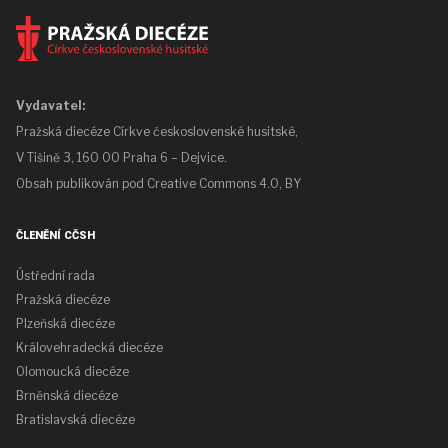
Vydavatel:
Pražská diecéze Církve československé husitské,
V Tišině 3, 160 00 Praha 6 – Dejvice.
Obsah publikován pod
Creative Commons 4.0, BY
ČLENĚNÍ CČSH
Ústřední rada
Pražská diecéze
Plzeňská diecéze
Královehradecká diecéze
Olomoucká diecéze
Brněnská diecéze
Bratislavská diecéze