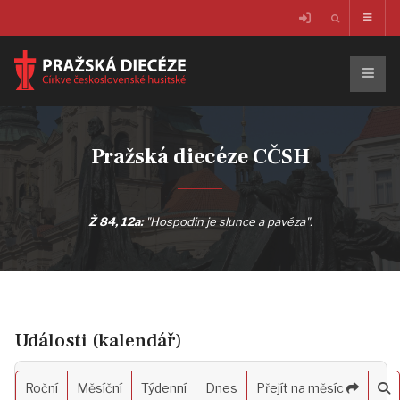
Pražská diecéze CČSH
Ž 84, 12a:
"Hospodin je slunce a pavéza".
Události (kalendář)
Roční
Měsíční
Týdenní
Dnes
Přejít na měsíc