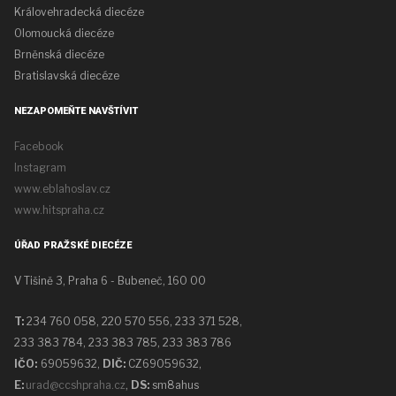
Královehradecká diecéze
Olomoucká diecéze
Brněnská diecéze
Bratislavská diecéze
NEZAPOMEŇTE NAVŠTÍVIT
Facebook
Instagram
www.eblahoslav.cz
www.hitspraha.cz
ÚŘAD PRAŽSKÉ DIECÉZE
V Tišině 3, Praha 6 - Bubeneč, 160 00
T:
234 760 058,
220 570 556, 233 371 528,
233 383 784, 233 383 785, 233 383 786
IČO:
69059632,
DIČ:
CZ69059632
,
E:
urad@ccshpraha.cz
,
DS:
sm8ahus