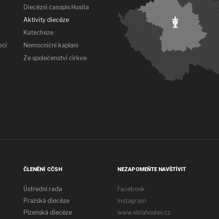
Diecézní časopis Husita
Aktivity diecéze
Katecheze
bcí
Nemocniční kaplani
Ze společenství církve
ČLENĚNÍ CČSH
NEZAPOMEŇTE NAVŠTÍVIT
Ústřední rada
Facebook
Pražská diecéze
Instagram
Plzeňská diecéze
www.eblahoslav.cz