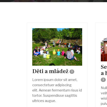
Se
Děti a mládež
a 
5
Lorem ipsum dolor sit amet,
3
consectetuer adipiscing
Nul
elit. Aenean fermentum risus id
vel
tortor. Suspendisse sagittis
wisi
ultrices augue.
pulv