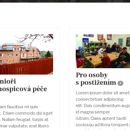
Pro osoby
nioři
s postižením
1
hospicová péče
Lorem ipsum dolor sit amet
consectetuer adipiscing
elit. Duis condimentum aug
lam faucibus mi quis
id magna semper
it. Etiam commodo dui eget
rutrum. Class aptent taciti
. Nullam feugiat, turpis at
sociosqu ad litora torquent
inar vulputate, erat libero