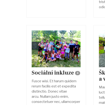
tri
odio
Sociální inkluze
Šk
4
a 
Fusce wisi. Et harum quidem
rerum facilis est et expedita
Maur
distinctio. Donec vitae
luc
arcu. Nullam justo enim,
tell
consectetuer nec, ullamcorper
mal