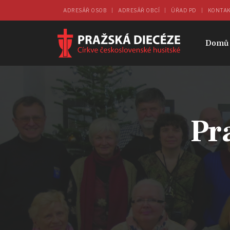
ADRESÁŘ OSOB
ADRESÁŘ OBCÍ
ÚŘAD PD
KONTA
Domů
Pr