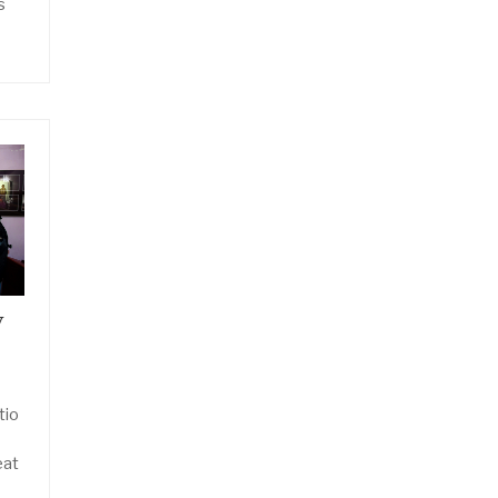
s
y
tio
eat