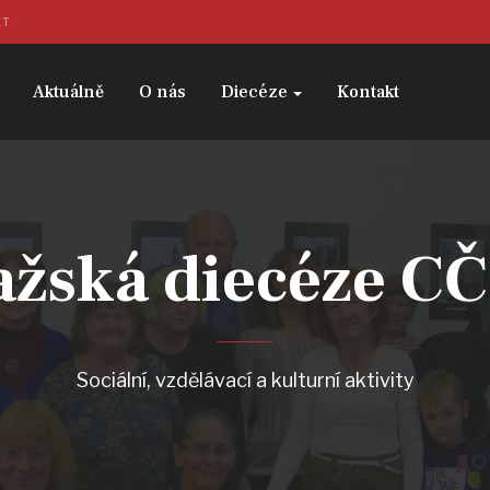
KT
Aktuálně
O nás
Diecéze
Kontakt
ažská diecéze C
Sociální, vzdělávací a kulturní aktivity