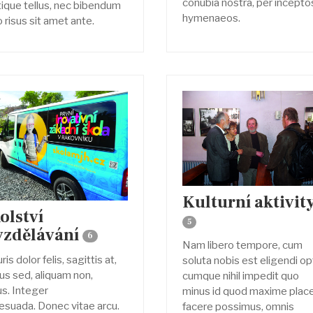
conubia nostra, per incepto
stique tellus, nec bibendum
hymenaeos.
 risus sit amet ante.
Kulturní aktivit
olství
5
vzdělávání
6
Nam libero tempore, cum
is dolor felis, sagittis at,
soluta nobis est eligendi op
tus sed, aliquam non,
cumque nihil impedit quo
us. Integer
minus id quod maxime plac
esuada. Donec vitae arcu.
facere possimus, omnis