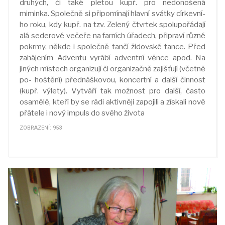
druhých, či také pletou kupř. pro nedonošená
miminka. Společně si připomínají hlavní svátky církevní-
ho roku, kdy kupř. na tzv. Zelený čtvrtek spolupořádají
alá sederové večeře na farních úřadech, připraví různé
pokrmy, někde i společně tančí židovské tance. Před
zahájením Adventu vyrábí adventní věnce apod. Na
jiných místech organizují či organizačně zajišťují (včetně
po- hoštění) přednáškovou, koncertní a další činnost
(kupř. výlety). Vytváří tak možnost pro další, často
osamělé, kteří by se rádi aktivněji zapojili a získali nové
přátele i nový impuls do svého života
ZOBRAZENÍ: 953