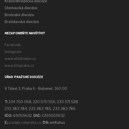
Královehradecká diecéze
Olomoucká diecéze
Brněnská diecéze
Bratislavská diecéze
NEZAPOMEŇTE NAVŠTÍVIT
Facebook
Instagram
www.eblahoslav.cz
www.hitspraha.cz
ÚŘAD PRAŽSKÉ DIECÉZE
V Tišině 3, Praha 6 - Bubeneč, 160 00
T:
234 760 058,
220 570 556, 233 371 528,
233 383 784, 233 383 785, 233 383 786
IČO:
69059632,
DIČ:
CZ69059632
,
E:
urad@ccshpraha.cz
,
DS:
sm8ahus