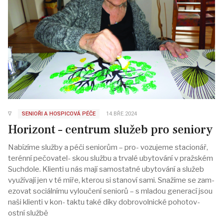
∇
SENIOŘI A HOSPICOVÁ PÉČE
14.BŘE.2024
Horizont – centrum služeb pro seniory
Nabízíme služby a péči seniorům – pro- vozujeme stacionář,
terénní pečovatel- skou službu a trvalé ubytování v pražském
Suchdole. Klienti u nás mají samostatné ubytování a služeb
využívají jen v té míře, kterou si stanoví sami. Snažíme se zam-
ezovat sociálnímu vyloučení seniorů – s mladou generací jsou
naši klienti v kon- taktu také díky dobrovolnické pohotov-
ostní službě