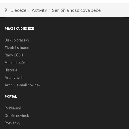
Diecéze
Aktivity
Senioři a hospicová péče
PRAŽSKÁ DIECÉZE
Biskup pražský
Životní situace
Řády CČSH
Mapa diecéze
Historie
Archiv webu
Archiv e-mail novinek
PORTÁL
Přihlášení
Odběr novinek
Pozvánky