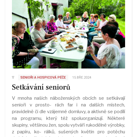
∇
SENIOŘI A HOSPICOVÁ PÉČE
15.BŘE.2024
Setkávání seniorů
V mnoha našich náboženských obcích se setkávají
senioři v prosto- rách far i na dalších místech,
pravidelně či dle vzájemné domluvy, a aktivně se podílí
na programu, který též spoluorganizují. Některé
skupiny, většinou žen, spolu vytváří rukodělné výrobky,
z papíru, ko- rálků, sušených květin pro potěchu