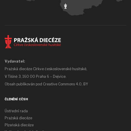
Vydavatel:
Pražská diecéze Církve československé husitské,
V Tišině 3, 160 00 Praha 6 – Dejvice.
Obsah publikován pod
Creative Commons 4.0, BY
ČLENĚNÍ CČSH
Ústřední rada
Pražská diecéze
Plzeňská diecéze