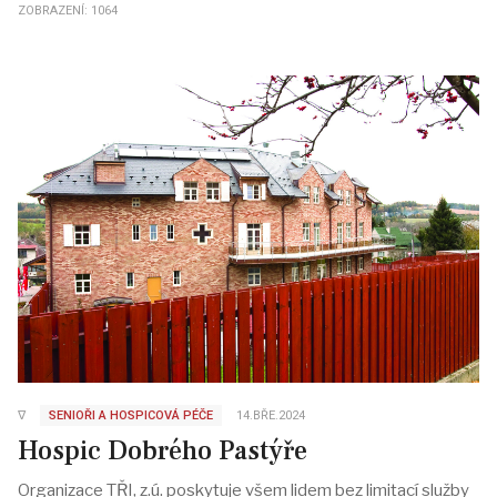
ZOBRAZENÍ: 1064
∇
SENIOŘI A HOSPICOVÁ PÉČE
14.BŘE.2024
Hospic Dobrého Pastýře
Organizace TŘI, z.ú. poskytuje všem lidem bez limitací služby