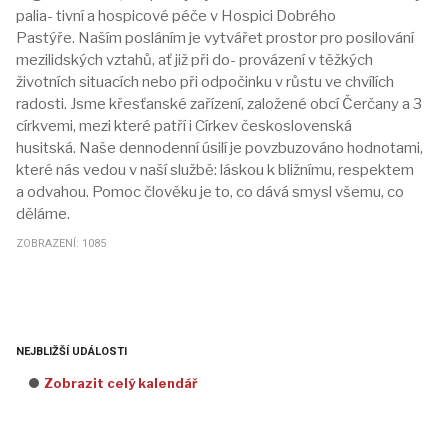
palia- tivní a hospicové péče v Hospici Dobrého
Pastýře. Naším posláním je vytvářet prostor pro posilování
mezilidských vztahů, ať již při do- provázení v těžkých
životních situacích nebo při odpočinku v růstu ve chvílích
radosti. Jsme křesťanské zařízení, založené obcí Čerčany a 3
církvemi, mezi které patří i Církev československá
husitská. Naše dennodenní úsilí je povzbuzováno hodnotami,
které nás vedou v naší službě: láskou k bližnímu, respektem
a odvahou. Pomoc člověku je to, co dává smysl všemu, co
děláme.
ZOBRAZENÍ: 1085
NEJBLIŽŠÍ UDÁLOSTI
Zobrazit celý kalendář