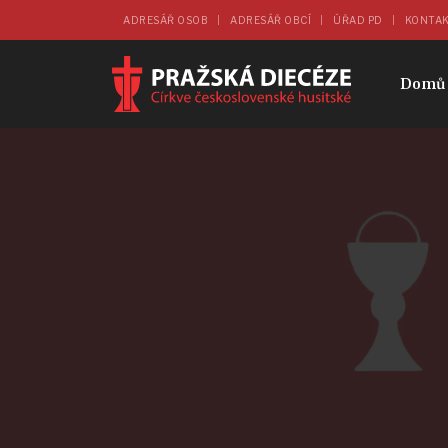
ADRESÁŘ OSOB
ADRESÁŘ OBCÍ
ÚŘAD PD
KONTA
Domů