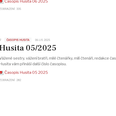
Časopis Husita 06 2025
ZOBRAZENÍ: 335
∇
ČASOPIS HUSITA
06.LIS.2025
Husita 05/2025
Vážené sestry, vážení bratři, milé čtenářky, milí čtenáři, redakce ča
Husita vám přináší další číslo časopisu.
Časopis Husita 05 2025
ZOBRAZENÍ: 282