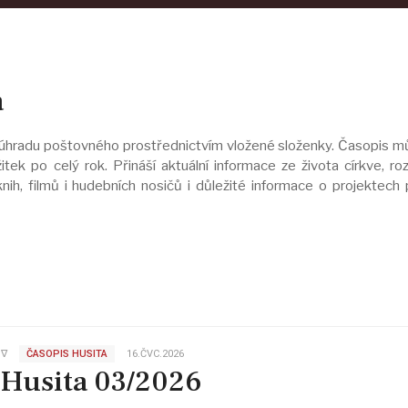
a
úhradu poštovného prostřednictvím vložené složenky. Časopis m
tek po celý rok. Přináší aktuální informace ze života církve, ro
nih, filmů i hudebních nosičů i důležité informace o projektech
∇
ČASOPIS HUSITA
16.ČVC.2026
Husita 03/2026