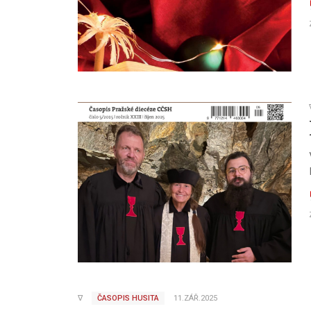
∇
ČASOPIS HUSITA
11.ZÁŘ.2025