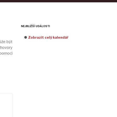
NEJBLIŽŠÍ UDÁLOSTI
Zobrazit celý kalendář
ůže být
zhovory
 pomoci