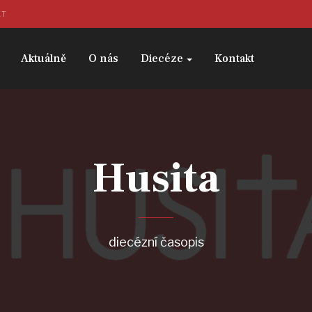
KT
Aktuálně
O nás
Diecéze
Kontakt
Husita
diecézní časopis