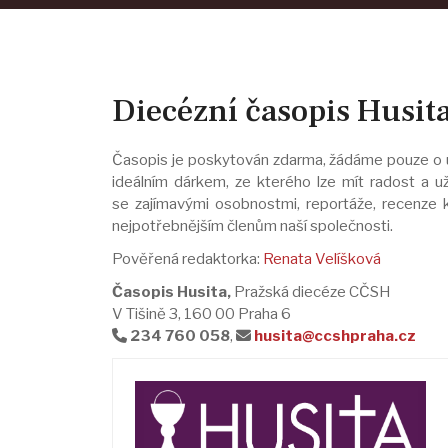
Diecézní časopis Husit
Časopis je poskytován zdarma, žádáme pouze o 
ideálním dárkem, ze kterého lze mít radost a uži
se zajímavými osobnostmi, reportáže, recenze k
nejpotřebnějším členům naší společnosti.
Pověřená redaktorka:
Renata Velíšková
Časopis Husita,
Pražská diecéze CČSH
V Tišině 3, 160 00 Praha 6
234 760 058
,
husita@ccshpraha.cz