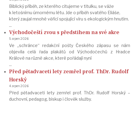
Biblický příběh, ze kterého citujeme v titulku, se váže
k letošnímu úmornému létu. Jde o příběh svatého Eliáše,
který zaujal mnohé věřící spojující víru s ekologickým hnutím.
...
Východočeští zvou s předstihem na své akce
5. srpen 2026
Ve „schránce“ redakční pošty Českého zápasu se nám
objevila celá řada plakátů od Východočechů z Hradce
Králové na různé akce, které pořádají nyní
...
Před pětadvaceti lety zemřel prof. ThDr. Rudolf
Horský
4. srpen 2026
Před pětadvaceti lety zemřel prof. ThDr. Rudolf Horský –
duchovní, pedagog, biskup i člověk služby.