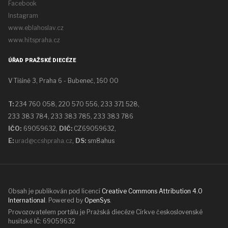
Facebook
Instagram
www.eblahoslav.cz
www.hitspraha.cz
ÚŘAD PRAŽSKÉ DIECÉZE
V Tišině 3, Praha 6 - Bubeneč, 160 00
T:
234 760 058,
220 570 556, 233 371 528,
233 383 784, 233 383 785, 233 383 786
IČO:
69059632,
DIČ:
CZ69059632
,
E:
urad@ccshpraha.cz
,
DS:
sm8ahus
Obsah je publikován pod licencí
Creative Commons Attribution 4.0
International
. Powered by
OpenSys
.
Provozovatelem portálu je Pražská diecéze Církve československé
husitské IČ: 69059632