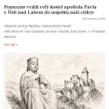
Pomozme vrátit celý kostel apoštola Pavla
v Ústí nad Labem do majetku naší církve
29. červenec 2026
Vážené sestry farářky, vážení bratři faráři,
milí členové rad starších, prostě všichni, kdo jsme v Pražské
diecézi,
ČÍST DÁL