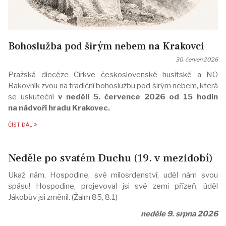
Bohoslužba pod širým nebem na Krakovci
30. červen 2026
Pražská diecéze Církve československé husitské a NO
Rakovník zvou na tradiční bohoslužbu pod širým nebem, která
se uskuteční
v neděli 5. července 2026 od 15 hodin
na nádvoří hradu Krakovec.
ČÍST DÁL
Neděle po svatém Duchu (19. v mezidobí)
Ukaž nám, Hospodine, své milosrdenství, uděl nám svou
spásu! Hospodine, projevoval jsi své zemi přízeň, úděl
Jákobův jsi změnil. (Žalm 85, 8.1)
neděle 9. srpna 2026