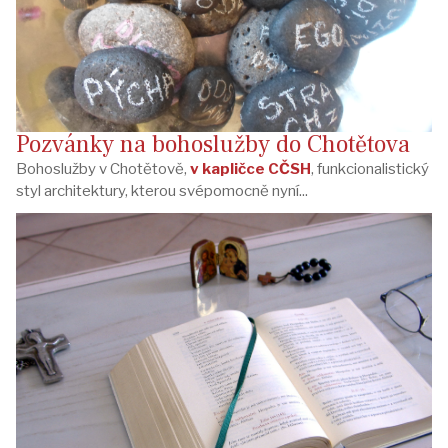
Pozvánky na bohoslužby do Chotětova
Bohoslužby v Chotětově,
v kapličce CČSH
, funkcionalistický
styl architektury, kterou svépomocně nyní...