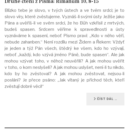
Druhé čtení z Písma: Římanům 10, 8-15
Blízko tebe je slovo, v tvých ústech a ve tvém srdci; je to
slovo víry, které zvěstujeme. Vyznáš-li svými ústy Ježíše jako
Pána a uvěříš-li ve svém srdci, že ho Bůh vzkřísil z mrtvých,
budeš spasen. Srdcem věříme k spravedlnosti a ústy
vyznáváme k spasení, neboť Písmo praví: „Kdo v něho věří,
nebude zahanben.“ Není rozdílu mezi Židem a Řekem: Vždyť
je jeden a týž Pán všech, štědrý ke všem, kdo ho vzývají,
neboť „každý, kdo vzývá jméno Páně, bude spasen“. Ale jak
mohou vzývat toho, v něhož neuvěřili? A jak mohou uvěřit
v toho, o kom neslyšeli? A jak mohou uslyšet, není-li tu nikdo,
kdo by ho zvěstoval? A jak mohou zvěstovat, nejsou-li
posláni? Je přece psáno: „Jak vítaný je příchod těch, kteří
zvěstují dobré věci!“
ČÍST DÁL …