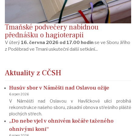
Tmaňské podvečery nabídnou
přednášku o hagioterapii
V úterý
16. června 2026 od 17.00 hodin
se ve Sboru Jiřího
z Poděbrad ve Tmani uskuteční další setkání...
Aktuality z CČSH
Husův sbor v Náměšti nad Oslavou ožije
6. srpen 2026
V Náměšti nad Oslavou v Havlíčkově ulici probíhá
rekonstrukce našeho sboru, zásadní obnova střešního pláště
plochých střech.
„Do nebe vjel v ohnivém kočáře taženého
ohnivými koni“
6. srpen 2026