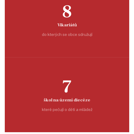
8
Vikariátů
do kterých se obce sdružují
7
škol na území diecéze
které pečují o děti a mládež