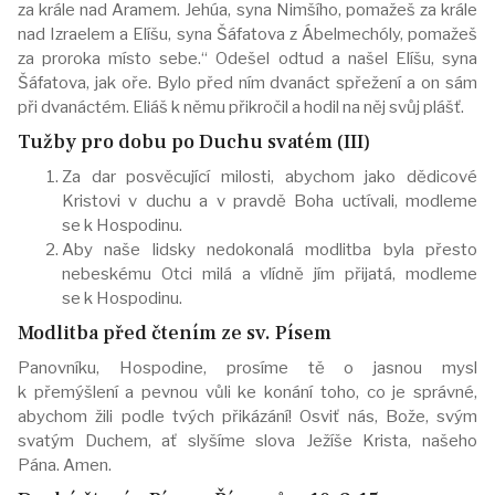
za krále nad Aramem. Jehúa, syna Nimšího, pomažeš za krále
nad Izraelem a Elíšu, syna Šáfatova z Ábelmechóly, pomažeš
za proroka místo sebe.“ Odešel odtud a našel Elíšu, syna
Šáfatova, jak oře. Bylo před ním dvanáct spřežení a on sám
při dvanáctém. Eliáš k němu přikročil a hodil na něj svůj plášť.
Tužby pro dobu po Duchu svatém (III)
Za dar posvěcující milosti, abychom jako dědicové
Kristovi v duchu a v pravdě Boha uctívali, modleme
se k Hospodinu.
Aby naše lidsky nedokonalá modlitba byla přesto
nebeskému Otci milá a vlídně jím přijatá, modleme
se k Hospodinu.
Modlitba před čtením ze sv. Písem
Panovníku, Hospodine, prosíme tě o jasnou mysl
k přemýšlení a pevnou vůli ke konání toho, co je správné,
abychom žili podle tvých přikázání! Osviť nás, Bože, svým
svatým Duchem, ať slyšíme slova Ježíše Krista, našeho
Pána. Amen.