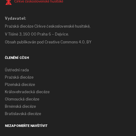
Vydavatel:
Pražská diecéze Církve československé husitské,
V Tišině 3, 160 00 Praha 6 – Dejvice.
Obsah publikován pod
Creative Commons 4.0, BY
ČLENĚNÍ CČSH
Ústřední rada
Pražská diecéze
Plzeňská diecéze
Královehradecká diecéze
Olomoucká diecéze
Brněnská diecéze
Bratislavská diecéze
NEZAPOMEŇTE NAVŠTÍVIT