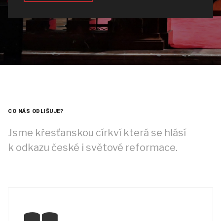
CO NÁS ODLIŠUJE?
Jsme křesťanskou církví která se hlásí
k odkazu české i světové reformace.