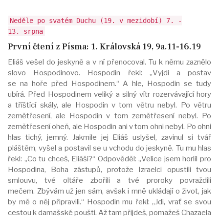
Neděle po svatém Duchu (19. v mezidobí) 7. -
13. srpna
První čtení z Písma: 1. Královská 19, 9a.11-16.19
Eliáš vešel do jeskyně a v ní přenocoval. Tu k němu zaznělo
slovo Hospodinovo. Hospodin řekl: „Vyjdi a postav
se na hoře před Hospodinem.“ A hle, Hospodin se tudy
ubírá. Před Hospodinem veliký a silný vítr rozervávající hory
a tříštící skály, ale Hospodin v tom větru nebyl. Po větru
zemětřesení, ale Hospodin v tom zemětřesení nebyl. Po
zemětřesení oheň, ale Hospodin ani v tom ohni nebyl. Po ohni
hlas tichý, jemný. Jakmile jej Eliáš uslyšel, zavinul si tvář
pláštěm, vyšel a postavil se u vchodu do jeskyně. Tu mu hlas
řekl: „Co tu chceš, Eliáši?“ Odpověděl: „Velice jsem horlil pro
Hospodina, Boha zástupů, protože Izraelci opustili tvou
smlouvu, tvé oltáře zbořili a tvé proroky povraždili
mečem. Zbývám už jen sám, avšak i mně ukládají o život, jak
by mě o něj připravili.“ Hospodin mu řekl: „Jdi, vrať se svou
cestou k damašské poušti. Až tam přijdeš, pomažeš Chazaela