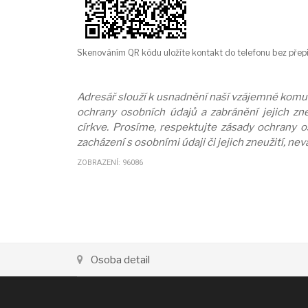
Skenováním QR kódu uložíte kontakt do telefonu bez přepi
Adresář slouží k usnadnění naší vzájemné komuni
ochrany osobních údajů a zabránění jejich zne
církve. Prosíme, respektujte zásady ochrany 
zacházení s osobními údaji či jejich zneužití, ne
ZOBRAZENÍ: 96086
Osoba detail