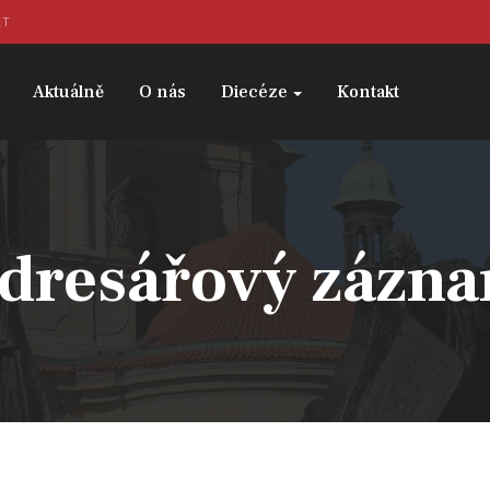
KT
Aktuálně
O nás
Diecéze
Kontakt
dresářový zázn