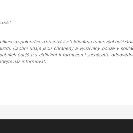
sování.
kace a spolupráce a přispívá k efektivnímu fungování naší círke
užití. Osobní údaje jsou chráněny a využívány pouze v soulad
osobních údajů a s citlivými informacemi zacházejte odpověd
váhejte nás informovat.