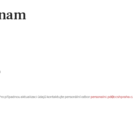
znam
a
ro případnou aktualizaci údajů kontaktujte personální odbor
personalni.pd@ccshpraha.c