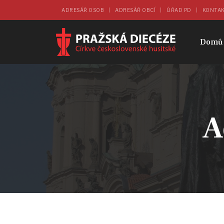
ADRESÁŘ OSOB
ADRESÁŘ OBCÍ
ÚŘAD PD
KONTA
Domů
A