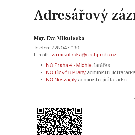
Adresářový zá
Mgr. Eva Mikulecká
Telefon: 728 047 030
eva.mikulecka@ccshpraha.cz
E-mail:
NO Praha 4 - Michle
, farářka
NO Jílové u Prahy
, administrující farářk
NO Nesvačily
, administrující farářka
P