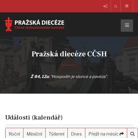
Pražská diecéze CČSH
Ž 84, 12a:
"Hospodin je slunce a pavéza".
Události (kalendář)
Roční
Měsíční
Týdenní
Dnes
Přejít na měsíc