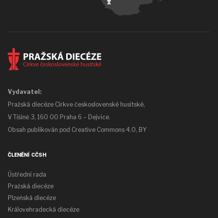
Vydavatel:
Pražská diecéze Církve československé husitské,
V Tišině 3, 160 00 Praha 6 – Dejvice.
Obsah publikován pod
Creative Commons 4.0, BY
ČLENĚNÍ CČSH
Ústřední rada
Pražská diecéze
Plzeňská diecéze
Královehradecká diecéze