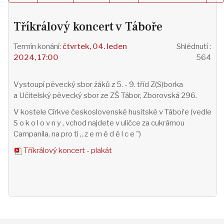
Tříkrálový koncert v Táboře
čtvrtek, 04. leden
Shlédnutí
:
2024, 17:00
564
Vystoupí pěvecký sbor žáků z 5. - 9. tříd Z(S)borka
a Učitelský pěvecký sbor ze ZŠ Tábor, Zborovská 296.
V kostele Církve československé husitské v Táboře (vedle
S o k o l o v n y , vchod najdete v uličce za cukrárnou
Campanila, na pro ti „ z e m ě d ě l c e ")
Tříkrálový koncert - plakát