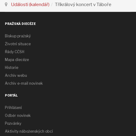
Události (kalendář)
Tříkrálový koncert v Táboře
PRAŽSKÁ DIECÉZE
Biskup pražský
Životní situace
Řády CČSH
Mapa diecéze
Historie
Archiv webu
Archiv e-mail novinek
PORTÁL
Přihlášení
Odběr novinek
Pozvánky
Aktivity náboženských obcí