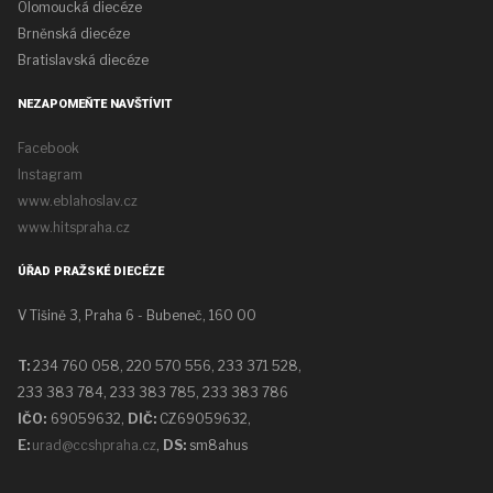
Olomoucká diecéze
Brněnská diecéze
Bratislavská diecéze
NEZAPOMEŇTE NAVŠTÍVIT
Facebook
Instagram
www.eblahoslav.cz
www.hitspraha.cz
ÚŘAD PRAŽSKÉ DIECÉZE
V Tišině 3, Praha 6 - Bubeneč, 160 00
T:
234 760 058,
220 570 556, 233 371 528,
233 383 784, 233 383 785, 233 383 786
IČO:
69059632,
DIČ:
CZ69059632
,
E:
urad@ccshpraha.cz
,
DS:
sm8ahus