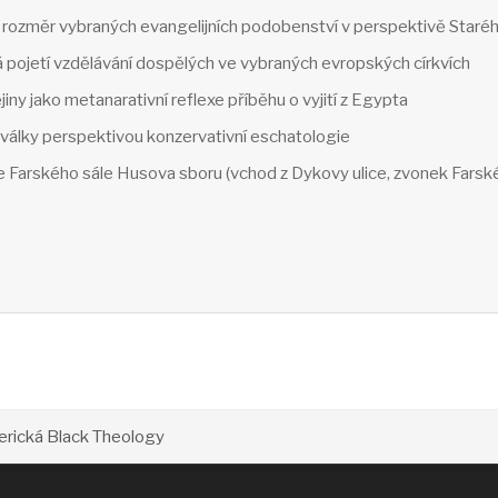
lní rozměr vybraných evangelijních podobenství v perspektivě Staré
pojetí vzdělávání dospělých ve vybraných evropských církvích
iny jako metanarativní reflexe příběhu o vyjití z Egypta
 války perspektivou konzervativní eschatologie
e Farského sále Husova sboru (vchod z Dykovy ulice, zvonek Farské
rická Black Theology