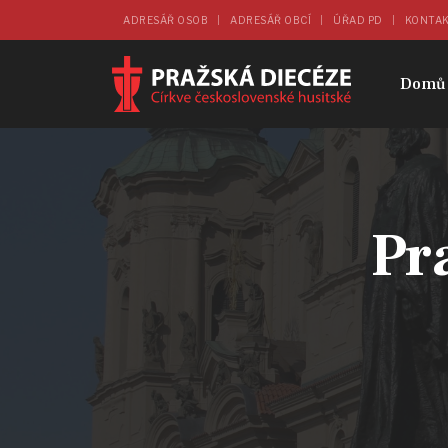
ADRESÁŘ OSOB
ADRESÁŘ OBCÍ
ÚŘAD PD
KONTA
Domů
Pr