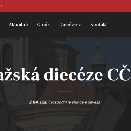
KT
Aktuálně
O nás
Diecéze
Kontakt
ažská diecéze C
Ž 84, 12a:
"Hospodin je slunce a pavéza".