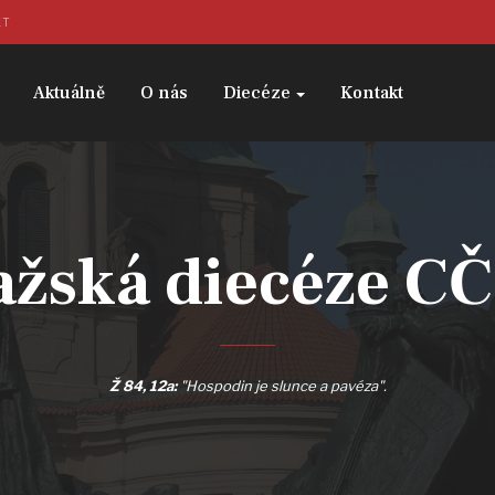
KT
Aktuálně
O nás
Diecéze
Kontakt
ažská diecéze C
Ž 84, 12a:
"Hospodin je slunce a pavéza".