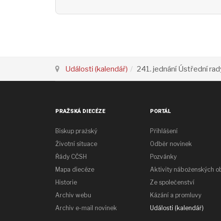
Události (kalendář)
241. jednání Ústřední r
PRAŽSKÁ DIECÉZE
PORTÁL
Biskup pražský
Přihlášení
Životní situace
Odběr novinek
Řády CČSH
Pozvánky
Mapa diecéze
Aktivity náboženských o
Historie
Ze společenství
Archiv webu
Kázání a promluvy
Archiv e-mail novinek
Události (kalendář)