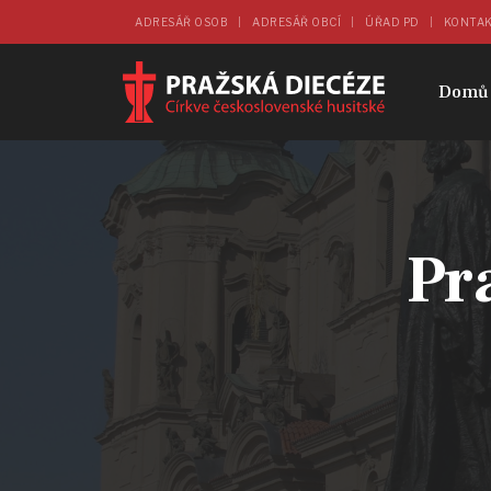
ADRESÁŘ OSOB
ADRESÁŘ OBCÍ
ÚŘAD PD
KONTA
Domů
Pr