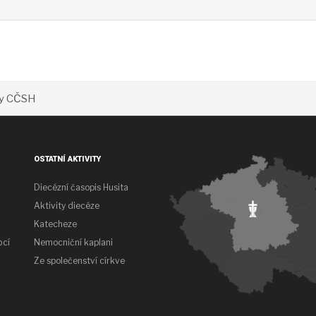
ady CČSH
OSTATNÍ AKTIVITY
Diecézní časopis Husita
Aktivity diecéze
Katecheze
bcí
Nemocniční kaplani
Ze společenství církve