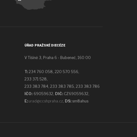
ÚŘAD PRAŽSKÉ DIECÉZE
V Tišině 3, Praha 6 - Bubeneč, 160 00
T:
234 760 058,
220 570 556,
233 371 528,
233 383 784, 233 383 785, 233 383 786
IČO:
69059632,
DIČ:
CZ69059632
,
E:
urad@ccshpraha.cz
,
DS:
sm8ahus