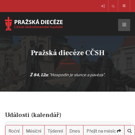
Pražská diecéze CČSH
Ž 84, 12a:
"Hospodin je slunce a pavéza".
Události (kalendář)
Roční
Měsíční
Týdenní
Dnes
Přejít na měsíc