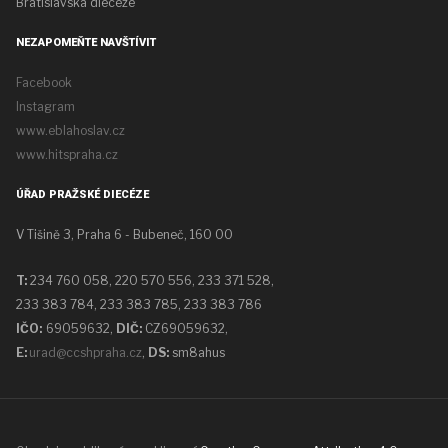
Bratislavská diecéze
NEZAPOMEŇTE NAVŠTÍVIT
Facebook
Instagram
www.eblahoslav.cz
www.hitspraha.cz
ÚŘAD PRAŽSKÉ DIECÉZE
V Tišině 3, Praha 6 - Bubeneč, 160 00
T:
234 760 058,
220 570 556, 233 371 528,
233 383 784, 233 383 785, 233 383 786
IČO:
69059632,
DIČ:
CZ69059632
,
E:
urad@ccshpraha.cz
,
DS:
sm8ahus