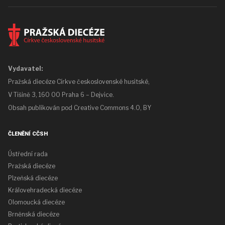
Vydavatel:
Pražská diecéze Církve československé husitské,
V Tišině 3, 160 00 Praha 6 – Dejvice.
Obsah publikován pod
Creative Commons 4.0, BY
ČLENĚNÍ CČSH
Ústřední rada
Pražská diecéze
Plzeňská diecéze
Královehradecká diecéze
Olomoucká diecéze
Brněnská diecéze