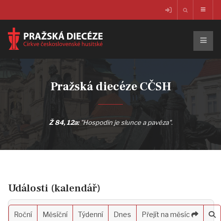
Pražská diecéze CČSH
Ž 84, 12a:
"Hospodin je slunce a pavéza".
Události (kalendář)
Roční
Měsíční
Týdenní
Dnes
Přejít na měsíc