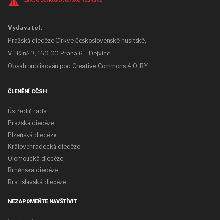
Vydavatel:
Pražská diecéze Církve československé husitské,
V Tišině 3, 160 00 Praha 6 – Dejvice.
Obsah publikován pod
Creative Commons 4.0, BY
ČLENĚNÍ CČSH
Ústřední rada
Pražská diecéze
Plzeňská diecéze
Královehradecká diecéze
Olomoucká diecéze
Brněnská diecéze
Bratislavská diecéze
NEZAPOMEŇTE NAVŠTÍVIT