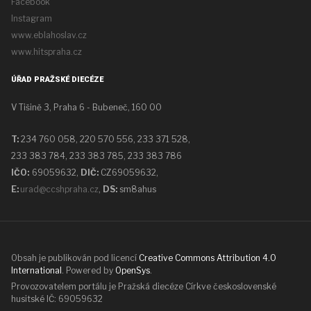
Facebook
Instagram
www.eblahoslav.cz
www.hitspraha.cz
ÚŘAD PRAŽSKÉ DIECÉZE
V Tišině 3, Praha 6 - Bubeneč, 160 00
T:
234 760 058,
220 570 556, 233 371 528,
233 383 784, 233 383 785, 233 383 786
IČO:
69059632,
DIČ:
CZ69059632
,
E:
urad@ccshpraha.cz
,
DS:
sm8ahus
Obsah je publikován pod licencí
Creative Commons Attribution 4.0
International
. Powered by
OpenSys
.
Provozovatelem portálu je Pražská diecéze Církve československé
husitské IČ: 69059632