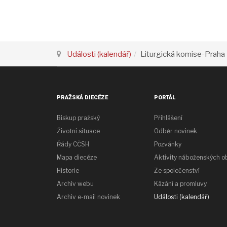
Události (kalendář)
Liturgická komise-Prah
PRAŽSKÁ DIECÉZE
PORTÁL
Biskup pražský
Přihlášení
Životní situace
Odběr novinek
Řády CČSH
Pozvánky
Mapa diecéze
Aktivity náboženských o
Historie
Ze společenství
Archiv webu
Kázání a promluvy
Archiv e-mail novinek
Události (kalendář)