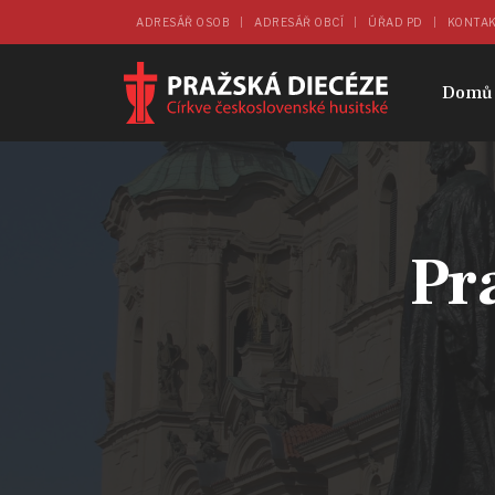
ADRESÁŘ OSOB
ADRESÁŘ OBCÍ
ÚŘAD PD
KONTA
Domů
Pr