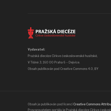
Vydavatel:
Pražská diecéze Církve československé husitské,
V Tišině 3, 160 00 Praha 6 – Dejvice.
Obsah publikován pod
Creative Commons 4.0, BY
Obsah je publikován pod licencí
Creative Commons Attribut
Provozovatelem portálu je Pražská diecéze Církve českos