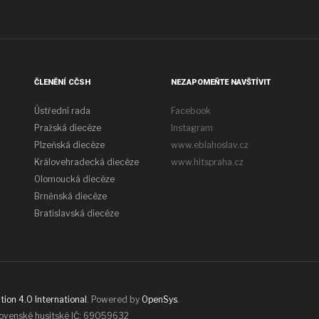
ČLENĚNÍ CČSH
NEZAPOMEŇTE NAVŠTÍVIT
Ústřední rada
Facebook
Pražská diecéze
Instagram
Plzeňská diecéze
www.eblahoslav.cz
Královehradecká diecéze
www.hitspraha.cz
Olomoucká diecéze
Brněnská diecéze
Bratislavská diecéze
ion 4.0 International
. Powered by
OpenSys
.
lovenské husitské IČ: 69059632