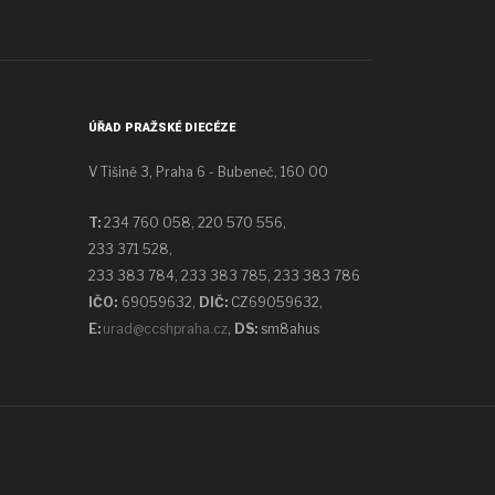
ÚŘAD PRAŽSKÉ DIECÉZE
V Tišině 3, Praha 6 - Bubeneč, 160 00
T:
234 760 058,
220 570 556,
233 371 528,
233 383 784, 233 383 785, 233 383 786
IČO:
69059632,
DIČ:
CZ69059632
,
E:
urad@ccshpraha.cz
,
DS:
sm8ahus