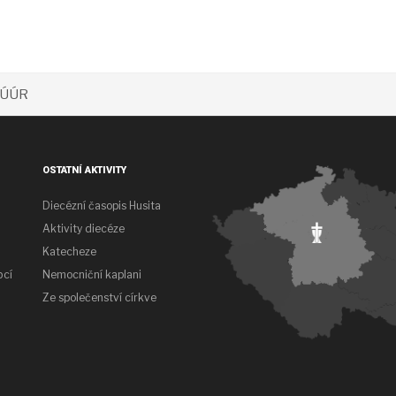
a ÚÚR
OSTATNÍ AKTIVITY
Diecézní časopis Husita
Aktivity diecéze
Katecheze
bcí
Nemocniční kaplani
Ze společenství církve