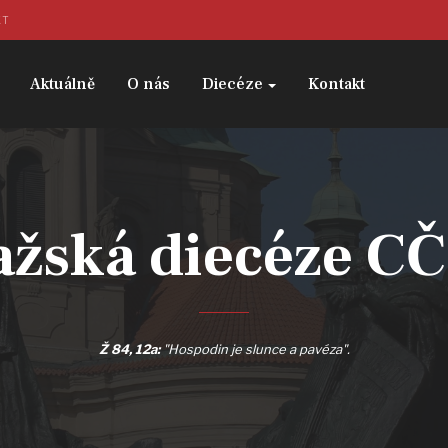
KT
Aktuálně
O nás
Diecéze
Kontakt
ažská diecéze C
Ž 84, 12a:
"Hospodin je slunce a pavéza".