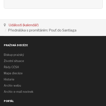
Události (kalendář)
Přednáška s promítáním: Pouť do Santiaga
PRAŽSKÁ DIECÉZE
Biskup pražský
Životní situace
Řády CČSH
Mapa diecéze
Historie
Archiv webu
Archiv e-mail novinek
PORTÁL