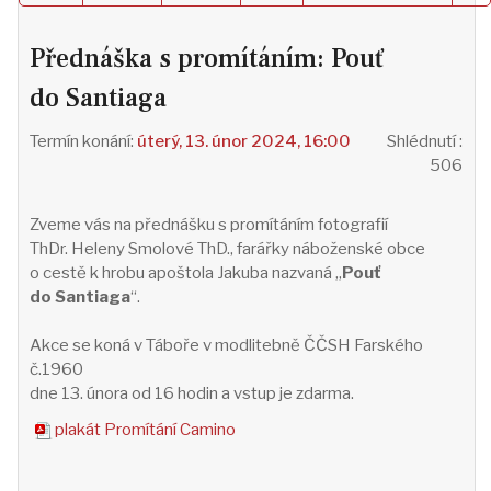
Přednáška s promítáním: Pouť
do Santiaga
úterý, 13. únor 2024, 16:00
Shlédnutí
:
506
Zveme vás na přednášku s promítáním fotografií
ThDr. Heleny Smolové ThD., farářky náboženské obce
o cestě k hrobu apoštola Jakuba nazvaná „
Pouť
do Santiaga
“.
Akce se koná v Táboře v modlitebně ČČSH Farského
č.1960
dne 13. února od 16 hodin a vstup je zdarma.
plakát Promítání Camino