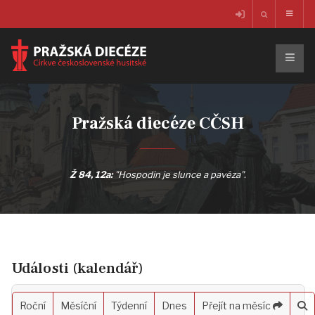
Pražská diecéze CČSH
Ž 84, 12a:
"Hospodin je slunce a pavéza".
Události (kalendář)
Roční
Měsíční
Týdenní
Dnes
Přejít na měsíc