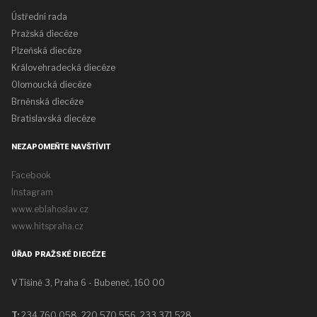
Ústřední rada
Pražská diecéze
Plzeňská diecéze
Královehradecká diecéze
Olomoucká diecéze
Brněnská diecéze
Bratislavská diecéze
NEZAPOMEŇTE NAVŠTÍVIT
Facebook
Instagram
www.eblahoslav.cz
www.hitspraha.cz
ÚŘAD PRAŽSKÉ DIECÉZE
V Tišině 3, Praha 6 - Bubeneč, 160 00
T:
234 760 058,
220 570 556, 233 371 528,