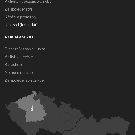
Aktivity náboženských obcí
Ze společenství
Kázání a promluvy
Události (kalendář)
OSTATNÍ AKTIVITY
Diecézní časopis Husita
Aktivity diecéze
Katecheze
Nemocniční kaplani
Ze společenství církve