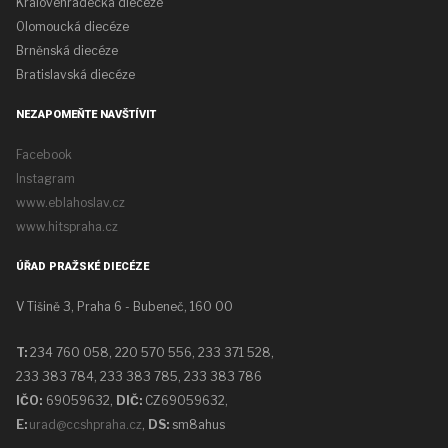
Královehradecká diecéze
Olomoucká diecéze
Brněnská diecéze
Bratislavská diecéze
NEZAPOMEŇTE NAVŠTÍVIT
Facebook
Instagram
www.eblahoslav.cz
www.hitspraha.cz
ÚŘAD PRAŽSKÉ DIECÉZE
V Tišině 3, Praha 6 - Bubeneč, 160 00
T:
234 760 058,
220 570 556, 233 371 528,
233 383 784, 233 383 785, 233 383 786
IČO:
69059632,
DIČ:
CZ69059632
,
E:
urad@ccshpraha.cz
,
DS:
sm8ahus