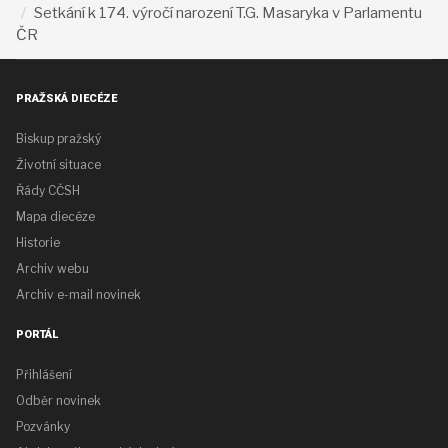
Setkání k 174. výročí narození T.G. Masaryka v Parlamentu
ČR
PRAŽSKÁ DIECÉZE
Biskup pražský
Životní situace
Řády CČSH
Mapa diecéze
Historie
Archiv webu
Archiv e-mail novinek
PORTÁL
Přihlášení
Odběr novinek
Pozvánky