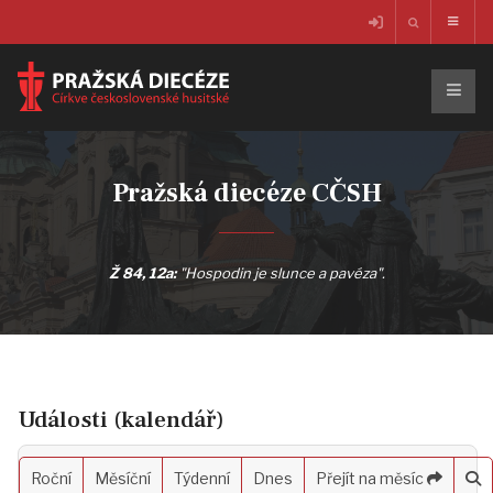
Pražská diecéze CČSH
Ž 84, 12a:
"Hospodin je slunce a pavéza".
Události (kalendář)
Roční
Měsíční
Týdenní
Dnes
Přejít na měsíc