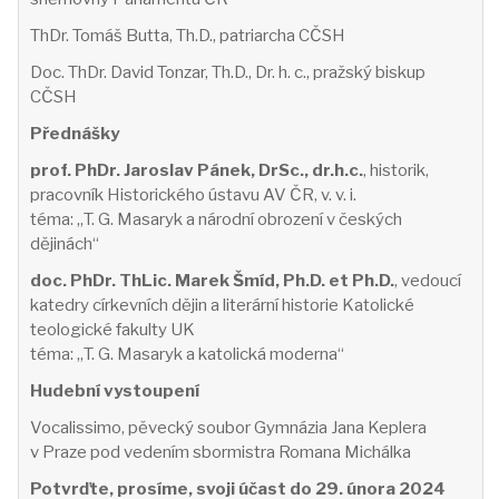
ThDr. Tomáš Butta, Th.D., patriarcha CČSH
Doc. ThDr. David Tonzar, Th.D., Dr. h. c., pražský biskup
CČSH
Přednášky
prof. PhDr. Jaroslav Pánek, DrSc., dr.h.c.
, historik,
pracovník Historického ústavu AV ČR, v. v. i.
téma: „T. G. Masaryk a národní obrození v českých
dějinách“
doc. PhDr. ThLic. Marek Šmíd, Ph.D. et Ph.D.
, vedoucí
katedry církevních dějin a literární historie Katolické
teologické fakulty UK
téma: „T. G. Masaryk a katolická moderna“
Hudební vystoupení
Vocalissimo, pěvecký soubor Gymnázia Jana Keplera
v Praze pod vedením sbormistra Romana Michálka
Potvrďte, prosíme, svoji účast do 29. února 2024