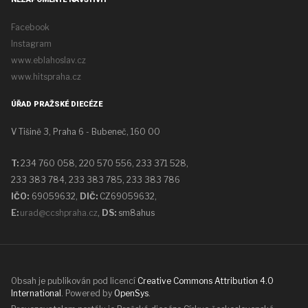
Facebook
Instagram
www.eblahoslav.cz
www.hitspraha.cz
ÚŘAD PRAŽSKÉ DIECÉZE
V Tišině 3, Praha 6 - Bubeneč, 160 00
T:
234 760 058,
220 570 556, 233 371 528,
233 383 784, 233 383 785, 233 383 786
IČO:
69059632,
DIČ:
CZ69059632
,
E:
urad@ccshpraha.cz
,
DS:
sm8ahus
Obsah je publikován pod licencí
Creative Commons Attribution 4.0
International
. Powered by
OpenSys
.