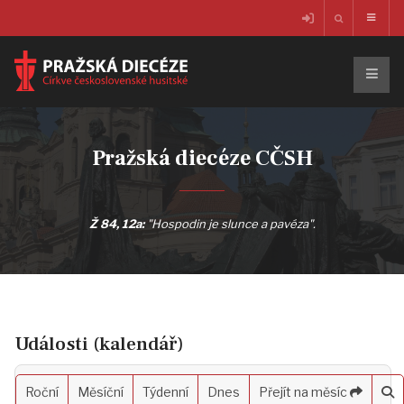
Pražská diecéze CČSH
Ž 84, 12a:
"Hospodin je slunce a pavéza".
Události (kalendář)
Roční
Měsíční
Týdenní
Dnes
Přejít na měsíc