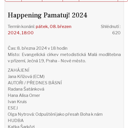
Happening Pamatuj! 2024
pátek, 08. březen
Shlédnutí
:
2024, 18:00
620
Čas: 8. března 2024 v 18 hodin
Místo: Evangelická církev metodistická Malá modlitebna
v přízemí, Ječná 19, Praha - Nové město.
ZAHÁJENÍ
Jana Křížová (ECM)
AUTOŘI / PŘEDNES BÁSNÍ
Radana Šatánková
Hana Alisa Omer
Ivan Kruis
ESEJ
Olga Nytrová: Odpuštění jako přesah Boha k nám
HUDBA
Katka Šarközi