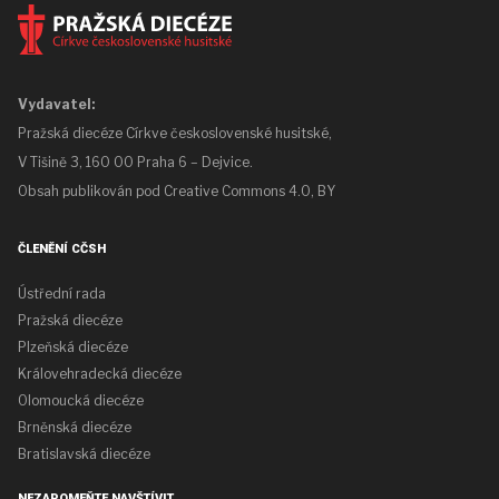
Vydavatel:
Pražská diecéze Církve československé husitské,
V Tišině 3, 160 00 Praha 6 – Dejvice.
Obsah publikován pod
Creative Commons 4.0, BY
ČLENĚNÍ CČSH
Ústřední rada
Pražská diecéze
Plzeňská diecéze
Královehradecká diecéze
Olomoucká diecéze
Brněnská diecéze
Bratislavská diecéze
NEZAPOMEŇTE NAVŠTÍVIT