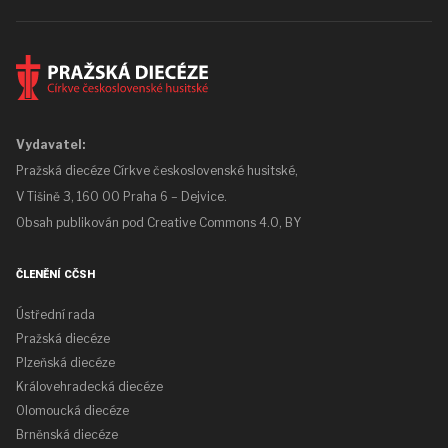
Vydavatel:
Pražská diecéze Církve československé husitské,
V Tišině 3, 160 00 Praha 6 – Dejvice.
Obsah publikován pod
Creative Commons 4.0, BY
ČLENĚNÍ CČSH
Ústřední rada
Pražská diecéze
Plzeňská diecéze
Královehradecká diecéze
Olomoucká diecéze
Brněnská diecéze