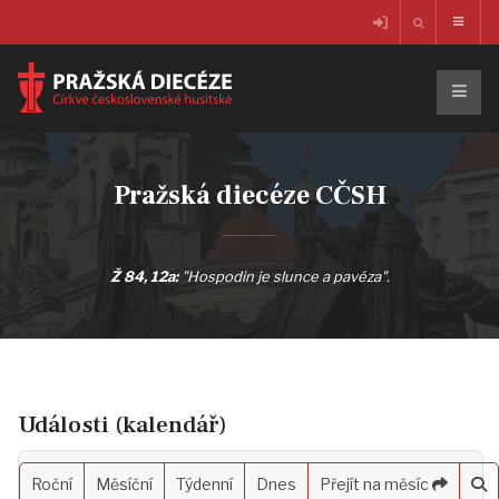
Pražská diecéze CČSH
Ž 84, 12a:
"Hospodin je slunce a pavéza".
Události (kalendář)
Roční
Měsíční
Týdenní
Dnes
Přejít na měsíc