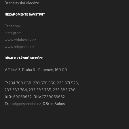
Bratislavská diecéze
NEZAPOMEŇTE NAVŠTÍVIT
Facebook
Instagram
www.eblahoslav.cz
www.hitspraha.cz
ÚŘAD PRAŽSKÉ DIECÉZE
V Tišině 3, Praha 6 - Bubeneč, 160 00
T:
234 760 058,
220 570 556, 233 371 528,
233 383 784, 233 383 785, 233 383 786
IČO:
69059632,
DIČ:
CZ69059632
,
E:
urad@ccshpraha.cz
,
DS:
sm8ahus