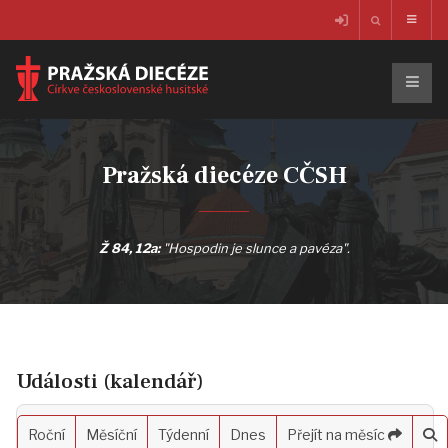
Pražská diecéze CČSH
Ž 84, 12a:
"Hospodin je slunce a pavéza".
Události (kalendář)
Roční
Měsíční
Týdenní
Dnes
Přejít na měsíc