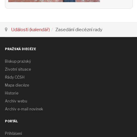
Události (kalendář)
Zasedání diecézní rady
PRAŽSKÁ DIECÉZE
Biskup pražský
Životní situace
Řády CČSH
Mapa diecéze
Historie
Archiv webu
Archiv e-mail novinek
PORTÁL
Přihlášení