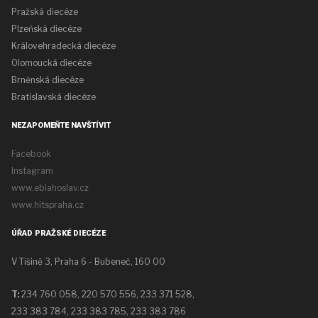
Pražská diecéze
Plzeňská diecéze
Královehradecká diecéze
Olomoucká diecéze
Brněnská diecéze
Bratislavská diecéze
NEZAPOMEŇTE NAVŠTÍVIT
Facebook
Instagram
www.eblahoslav.cz
www.hitspraha.cz
ÚŘAD PRAŽSKÉ DIECÉZE
V Tišině 3, Praha 6 - Bubeneč, 160 00
T:
234 760 058,
220 570 556, 233 371 528,
233 383 784, 233 383 785, 233 383 786