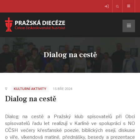
Dialog na cestě
∇
KULTURNÍ AKTIVITY
15.BŘE.2024
Dialog na cestě
Dialog na cestě a Pražský klub spisovatelů při Obci
spisovatelů řadu let realizují v Karlíně ve spolupráci s NO
CČSH večery křesťanské poezie, biblických esejí, diskuse
o víře, víkendová matiné, přednášky, besedy a prezentace