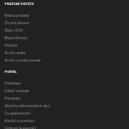
PRAŽSKÁ DIECÉZE
Biskup pražský
Životní situace
Řády CČSH
Mapa diecéze
Historie
Archiv webu
Archiv e-mail novinek
PORTÁL
Přihlášení
Odběr novinek
Pozvánky
Aktivity náboženských obcí
Ze společenství
Kázání a promluvy
Události (kalendář)