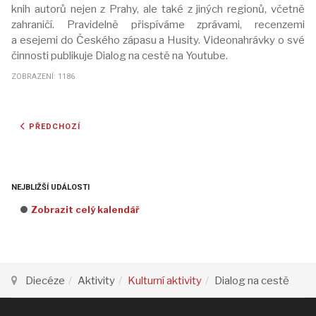
knih autorů nejen z Prahy, ale také z jiných regionů, včetně
zahraničí. Pravidelně přispíváme zprávami, recenzemi
a esejemi do Českého zápasu a Husity. Videonahrávky o své
činnosti publikuje Dialog na cestě na Youtube.
ZOBRAZENÍ: 1186
PŘEDCHOZÍ ČLÁNEK: DIVADLO MANA
PŘEDCHOZÍ
NEJBLIŽŠÍ UDÁLOSTI
Zobrazit celý kalendář
Diecéze
Aktivity
Kulturní aktivity
Dialog na cestě