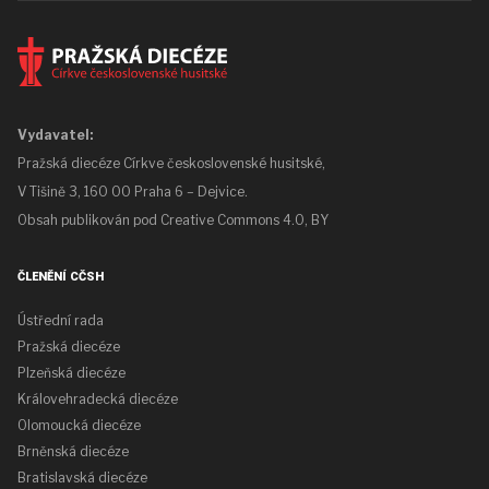
Vydavatel:
Pražská diecéze Církve československé husitské,
V Tišině 3, 160 00 Praha 6 – Dejvice.
Obsah publikován pod
Creative Commons 4.0, BY
ČLENĚNÍ CČSH
Ústřední rada
Pražská diecéze
Plzeňská diecéze
Královehradecká diecéze
Olomoucká diecéze
Brněnská diecéze
Bratislavská diecéze