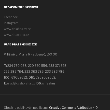
NEZAPOMEŇTE NAVŠTÍVIT
Facebook
Instagram
www.eblahoslav.cz
www.hitspraha.cz
ÚŘAD PRAŽSKÉ DIECÉZE
V Tišině 3, Praha 6 - Bubeneč, 160 00
T:
234 760 058,
220 570 556, 233 371 528,
233 383 784, 233 383 785, 233 383 786
IČO:
69059632,
DIČ:
CZ69059632
,
E:
urad@ccshpraha.cz
,
DS:
sm8ahus
Obsah je publikován pod licencí
Creative Commons Attribution 4.0