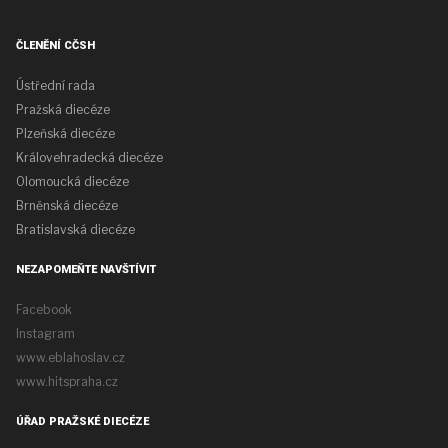
ČLENĚNÍ CČSH
Ústřední rada
Pražská diecéze
Plzeňská diecéze
Královehradecká diecéze
Olomoucká diecéze
Brněnská diecéze
Bratislavská diecéze
NEZAPOMEŇTE NAVŠTÍVIT
Facebook
Instagram
www.eblahoslav.cz
www.hitspraha.cz
ÚŘAD PRAŽSKÉ DIECÉZE