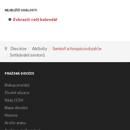
NEJBLIŽŠÍ UDÁLOSTI
Zobrazit celý kalendář
Diecéze
Aktivity
Senioři a hospicová péče
Setkávání seniorů
PRAŽSKÁ DIECÉZE
Biskup pražský
Životní situace
Řády CČSH
Mapa diecéze
Historie
Archiv webu