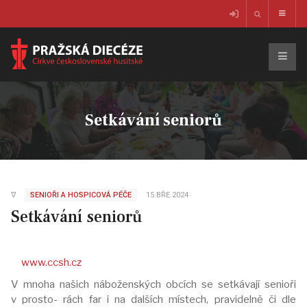
Setkávání seniorů
∇
SENIOŘI A HOSPICOVÁ PÉČE
15.BŘE.2024
Setkávání seniorů
www.ccsh.cz
V mnoha našich náboženských obcích se setkávají senioři
v prosto- rách far i na dalších místech, pravidelně či dle