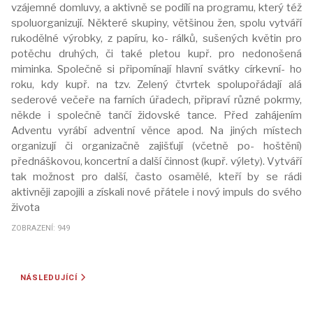
vzájemné domluvy, a aktivně se podílí na programu, který též
spoluorganizují. Některé skupiny, většinou žen, spolu vytváří
rukodělné výrobky, z papíru, ko- rálků, sušených květin pro
potěchu druhých, či také pletou kupř. pro nedonošená
miminka. Společně si připomínají hlavní svátky církevní- ho
roku, kdy kupř. na tzv. Zelený čtvrtek spolupořádají alá
sederové večeře na farních úřadech, připraví různé pokrmy,
někde i společně tančí židovské tance. Před zahájením
Adventu vyrábí adventní věnce apod. Na jiných místech
organizují či organizačně zajišťují (včetně po- hoštění)
přednáškovou, koncertní a další činnost (kupř. výlety). Vytváří
tak možnost pro další, často osamělé, kteří by se rádi
aktivněji zapojili a získali nové přátele i nový impuls do svého
života
ZOBRAZENÍ: 949
DALŠÍ ČLÁNEK: HORIZONT – CENTRUM SLUŽEB PRO SENIORY
NÁSLEDUJÍCÍ