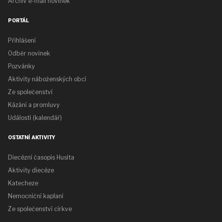
Archiv e-mail novinek
PORTÁL
Přihlášení
Odběr novinek
Pozvánky
Aktivity náboženských obcí
Ze společenství
Kázání a promluvy
Události (kalendář)
OSTATNÍ AKTIVITY
Diecézní časopis Husita
Aktivity diecéze
Katecheze
Nemocniční kaplani
Ze společenství církve