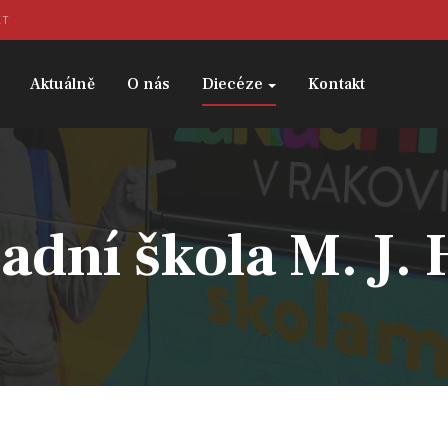
KT
Aktuálně
O nás
Diecéze
Kontakt
adní škola M. J.