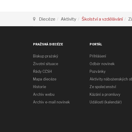
Diecéze
Aktivity
Školství a vzdělávání
Z
PRAŽSKÁ DIECÉZE
PORTÁL
Biskup pražský
Přihlášení
Životní situace
Odběr novinek
Řády CČSH
Pozvánky
Mapa diecéze
Aktivity náboženských o
Historie
Ze společenství
Archiv webu
Kázání a promluvy
Archiv e-mail novinek
Události (kalendář)