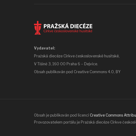
Vydavatel:
Pražská diecéze Církve československé husitské,
V Tišině 3, 160 00 Praha 6 – Dejvice.
Obsah publikován pod
Creative Commons 4.0, BY
Obsah je publikován pod licencí
Creative Commons Attribut
Provozovatelem portálu je Pražská diecéze Církve českos