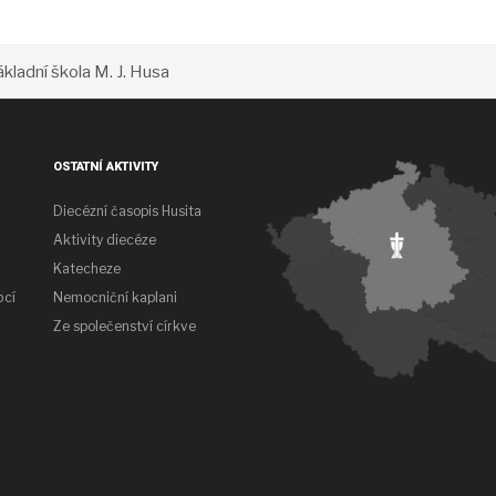
ákladní škola M. J. Husa
OSTATNÍ AKTIVITY
Diecézní časopis Husita
Aktivity diecéze
Katecheze
bcí
Nemocniční kaplani
Ze společenství církve