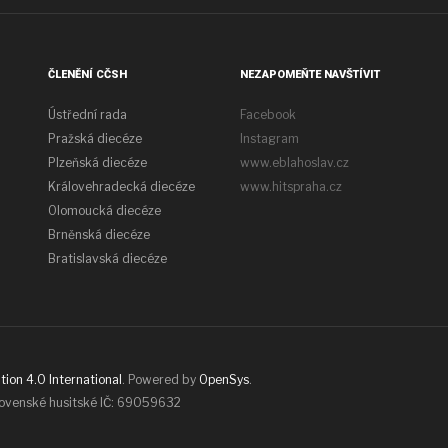
ČLENĚNÍ CČSH
NEZAPOMEŇTE NAVŠTÍVIT
Ústřední rada
Facebook
Pražská diecéze
Instagram
Plzeňská diecéze
www.eblahoslav.cz
Královehradecká diecéze
www.hitspraha.cz
Olomoucká diecéze
Brněnská diecéze
Bratislavská diecéze
ion 4.0 International
. Powered by
OpenSys
.
lovenské husitské IČ: 69059632