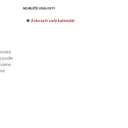
NEJBLIŽŠÍ UDÁLOSTI
Zobrazit celý kalendář
venské
u podle
žíváme
íme