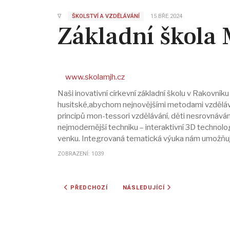
∇
ŠKOLSTVÍ A VZDĚLÁVÁNÍ
15.BŘE.2024
Základní škola 
www.skolamjh.cz
Naši inovativní církevní základní školu v Rakovní
husitské,abychom nejnovějšími metodami vzděláván
principů mon-tessori vzdělávání, děti nesrovná
nejmodernější techniku – interaktivní 3D technolo
venku. Integrovaná tematická výuka nám umožňuj
ZOBRAZENÍ: 1039
PŘEDCHOZÍ ČLÁNEK: VYŠŠÍ ODBORNÁ ŠKOLA HUSŮV
DALŠÍ ČLÁNEK: SMĚROVKA - HUS
PŘEDCHOZÍ
NÁSLEDUJÍCÍ