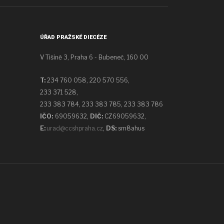
ÚŘAD PRAŽSKÉ DIECÉZE
V Tišině 3, Praha 6 - Bubeneč, 160 00
T:
234 760 058,
220 570 556,
233 371 528,
233 383 784, 233 383 785, 233 383 786
IČO:
69059632,
DIČ:
CZ69059632
,
E:
urad@ccshpraha.cz
,
DS:
sm8ahus