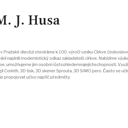
M. J. Husa
ku v Pražské diecézi otevíráme k 100. výročí vzniku Církve českoslo
í naplnili modernistický odkaz zakladatelů církve. Nabízíme výuk
váme, umožňujeme jim osobní růstsohledemnajejichschopnosti. Vyu
gii Corinth, 3D tisk, 3D skener Sprouta, 3D SIMO pero. Často se uč
e propojovat učivo napříč předměty.
 INSTITUT TEOLOGICKÝCH STUDIÍ
OVA ZÁKLADNÍ A MATEŘSKÁ ŠKOLA