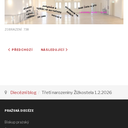
ZOBRAZENÍ: 738
PŘEDCHOZÍ ČLÁNEK: SVĚTOVÝ DEN MODLITEB 2026
DALŠÍ ČLÁNEK: VÝROČÍ ZALOŽENÍ CÍRKEV ČESK
PŘEDCHOZÍ
NÁSLEDUJÍCÍ
Diecézní blog
Třetí narozeniny Žižkostela 1.2.2026
PRAŽSKÁ DIECÉZE
Biskup pražský