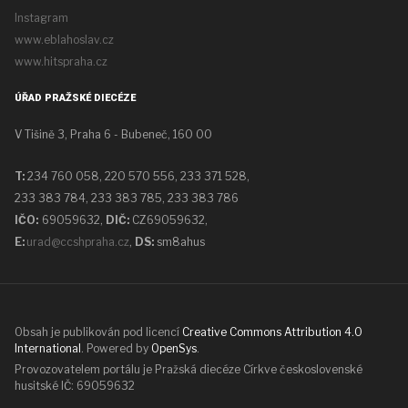
Instagram
www.eblahoslav.cz
www.hitspraha.cz
ÚŘAD PRAŽSKÉ DIECÉZE
V Tišině 3, Praha 6 - Bubeneč, 160 00
T:
234 760 058,
220 570 556, 233 371 528,
233 383 784, 233 383 785, 233 383 786
IČO:
69059632,
DIČ:
CZ69059632
,
E:
urad@ccshpraha.cz
,
DS:
sm8ahus
Obsah je publikován pod licencí
Creative Commons Attribution 4.0
International
. Powered by
OpenSys
.
Provozovatelem portálu je Pražská diecéze Církve československé
husitské IČ: 69059632