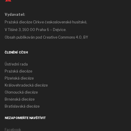
Vydavatel:
Pražská diecéze Církve československé husitské,
V Tišině 3, 160 00 Praha 6 – Dejvice.
Obsah publikován pod
Creative Commons 4.0, BY
ČLENĚNÍ CČSH
Ústřední rada
Pražská diecéze
Plzeňská diecéze
Královehradecká diecéze
Olomoucká diecéze
Brněnská diecéze
Bratislavská diecéze
NEZAPOMEŇTE NAVŠTÍVIT
Facebook