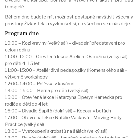
i dospělé.
Během dne budete mít možnost postupně navštívit všechny
prostory Žižkostela a vyzkoušet si, co všechno se u nás děje.
Program dne
10:00 – Kozí kraviny (velký sál) – divadelní představení pro
celou rodinu
11:00–12:00 – Otevřená lekce Ateliéru Ostružina (velký sál)
pro děti 4–15 let
11:00–15:00 – Ateliér živé pedagogiky (Komenského sál) –
výtvarné workshopy
12:00–14:00 – Polévka v kavárně
14:00–15:00 – Herna pro děti (velký sál)
15:00 – Otevřená lekce Katarzyna Elperyn Kamecka pro
rodiče a děti do 4 let
16:00 – Divadlo Šapitó (dolní sál) – Kocour v botách
17:00 – Otevřená lekce Natálie Vacková – Moving Body
Practice (velký sál)
18:00 – Vystoupení akrobatů na šálách (velký sál)
19:00 – Po pás (dolní sál) – tanečně-pohybové představení