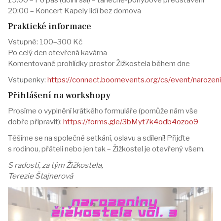
20:00 – Koncert Kapely lidí bez domova
Praktické informace
Vstupné: 100–300 Kč
Po celý den otevřená kavárna
Komentované prohlídky prostor Žižkostela během dne
Vstupenky:
https://connect.boomevents.org/cs/event/narozen
Přihlášení na workshopy
Prosíme o vyplnění krátkého formuláře (pomůže nám vše
dobře připravit):
https://forms.gle/3bMyt7k4odb4ozoo9
Těšíme se na společné setkání, oslavu a sdílení! Přijďte
s rodinou, přáteli nebo jen tak – Žižkostel je otevřený všem.
S radostí, za tým Žižkostela,
Terezie Štajnerová