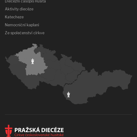
Diecézní časopis Husita
Aktivity diecéze
Katecheze
Nemocniční kaplani
Ze společenství církve