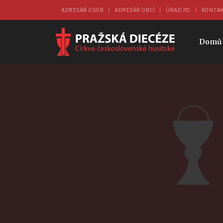
ADRESÁŘ OSOB
ADRESÁŘ OBCÍ
ÚŘAD PD
KONTA
Domů