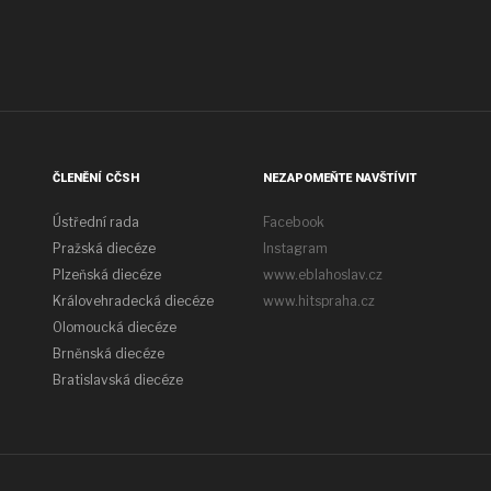
ČLENĚNÍ CČSH
NEZAPOMEŇTE NAVŠTÍVIT
Ústřední rada
Facebook
Pražská diecéze
Instagram
Plzeňská diecéze
www.eblahoslav.cz
Královehradecká diecéze
www.hitspraha.cz
Olomoucká diecéze
Brněnská diecéze
Bratislavská diecéze