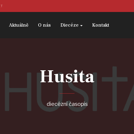
KT
Aktuálně
O nás
Diecéze
Kontakt
Husita
diecézní časopis