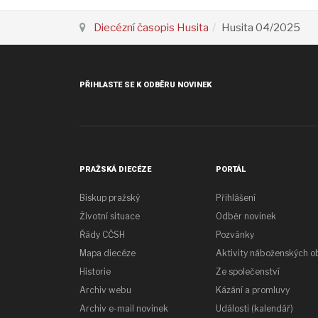
Diecézní časopis Husita
Husita 04/2025
PŘIHLASTE SE K ODBĚRU NOVINEK
PRAŽSKÁ DIECÉZE
PORTÁL
Biskup pražský
Přihlášení
Životní situace
Odběr novinek
Řády CČSH
Pozvánky
Mapa diecéze
Aktivity náboženských o
Historie
Ze společenství
Archiv webu
Kázání a promluvy
Archiv e-mail novinek
Události (kalendář)