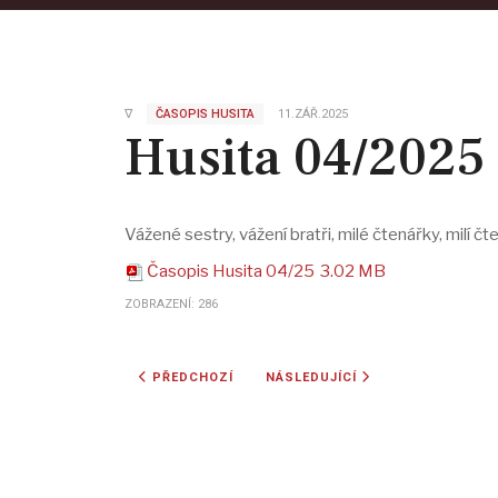
∇
ČASOPIS HUSITA
11.ZÁŘ.2025
Husita 04/2025
Vážené sestry, vážení bratři, milé čtenářky, milí č
Časopis Husita 04/25
3.02 MB
ZOBRAZENÍ: 286
PŘEDCHOZÍ ČLÁNEK: HUSITA 05/2025
DALŠÍ ČLÁNEK: HUSITA 03/2025
PŘEDCHOZÍ
NÁSLEDUJÍCÍ