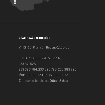
ÚŘAD PRAŽSKÉ DIECÉZE
V Tišině 3, Praha 6 - Bubeneč, 160 00
T:
234 760 058,
220 570 556,
233 371 528,
233 383 784, 233 383 785, 233 383 786
IČO:
69059632,
DIČ:
CZ69059632
,
E:
urad@ccshpraha.cz
,
DS:
sm8ahus