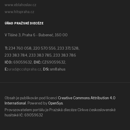
www.eblahoslav.cz
www.hitspraha.cz
ÚŘAD PRAŽSKÉ DIECÉZE
V Tišině 3, Praha 6 - Bubeneč, 160 00
T:
234 760 058,
220 570 556, 233 371 528,
233 383 784, 233 383 785, 233 383 786
IČO:
69059632,
DIČ:
CZ69059632
,
E:
urad@ccshpraha.cz
,
DS:
sm8ahus
Obsah je publikován pod licencí
Creative Commons Attribution 4.0
International
. Powered by
OpenSys
.
Provozovatelem portálu je Pražská diecéze Církve československé
husitské IČ: 69059632