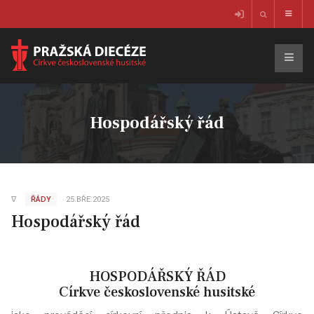
Hospodářský řád
∇
ŘÁDY
25.BŘE.2025
Hospodářský řád
HOSPODÁŘSKÝ ŘÁD
Církve československé husitské