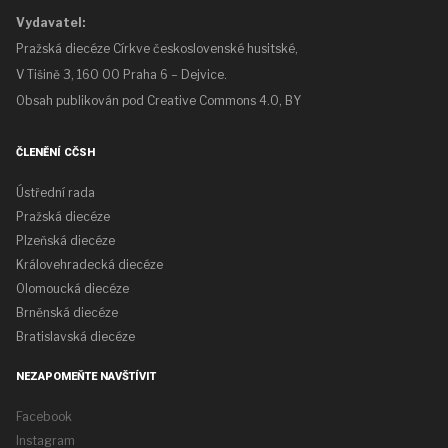
Vydavatel:
Pražská diecéze Církve československé husitské,
V Tišině 3, 160 00 Praha 6 – Dejvice.
Obsah publikován pod
Creative Commons 4.0, BY
ČLENĚNÍ CČSH
Ústřední rada
Pražská diecéze
Plzeňská diecéze
Královehradecká diecéze
Olomoucká diecéze
Brněnská diecéze
Bratislavská diecéze
NEZAPOMEŇTE NAVŠTÍVIT
Facebook
Instagram