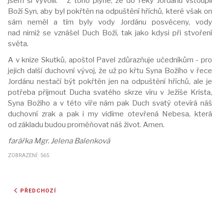
jsem si vyvolil.““ Z toho plyne, že do řeky Jordánu vstoupil
Boží Syn, aby byl pokřtěn na odpuštění hříchů, které však on
sám neměl a tím byly vody Jordánu posvěceny, vody
nad nimiž se vznášel Duch Boží, tak jako kdysi při stvoření
světa.
A v knize Skutků, apoštol Pavel zdůrazňuje učedníkům - pro
jejich další duchovní vývoj, že už po křtu Syna Božího v řece
Jordánu nestačí být pokřtěn jen na odpuštění hříchů, ale je
potřeba přijmout Ducha svatého skrze víru v Ježíše Krista,
Syna Božího a v této víře nám pak Duch svatý otevírá náš
duchovní zrak a pak i my vidíme otevřená Nebesa, která
od základu budou proměňovat náš život. Amen.
farářka Mgr. Jelena Balenková
ZOBRAZENÍ: 565
PŘEDCHOZÍ ČLÁNEK: ADVENT 2024 V NEVEKLOVĚ
PŘEDCHOZÍ