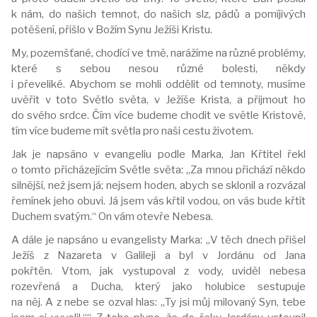
k nám, do našich temnot, do našich slz, pádů a pomíjivých
potěšení, přišlo v Božím Synu Ježíši Kristu.
My, pozemšťané, chodící ve tmě, narážíme na různé problémy,
které s sebou nesou různé bolesti, někdy
i převeliké. Abychom se mohli oddělit od temnoty, musíme
uvěřit v toto Světlo světa, v Ježíše Krista, a přijmout ho
do svého srdce. Čím více budeme chodit ve světle Kristově,
tím více budeme mít světla pro naši cestu životem.
Jak je napsáno v evangeliu podle Marka, Jan Křtitel řekl
o tomto přicházejícím Světle světa: „Za mnou přichází někdo
silnější, než jsem já; nejsem hoden, abych se sklonil a rozvázal
řemínek jeho obuvi. Já jsem vás křtil vodou, on vás bude křtít
Duchem svatým.“ On vám otevře Nebesa.
A dále je napsáno u evangelisty Marka: „V těch dnech přišel
Ježíš z Nazareta v Galileji a byl v Jordánu od Jana
pokřtěn. Vtom, jak vystupoval z vody, uviděl nebesa
rozevřená a Ducha, který jako holubice sestupuje
na něj. A z nebe se ozval hlas: „Ty jsi můj milovaný Syn, tebe