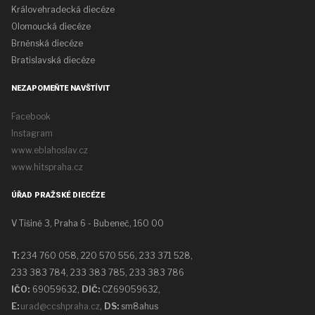
Královehradecká diecéze
Olomoucká diecéze
Brněnská diecéze
Bratislavská diecéze
NEZAPOMEŇTE NAVŠTÍVIT
Facebook
Instagram
www.eblahoslav.cz
www.hitspraha.cz
ÚŘAD PRAŽSKÉ DIECÉZE
V Tišině 3, Praha 6 - Bubeneč, 160 00
T:
234 760 058,
220 570 556, 233 371 528,
233 383 784, 233 383 785, 233 383 786
IČO:
69059632,
DIČ:
CZ69059632
,
E:
urad@ccshpraha.cz
,
DS:
sm8ahus