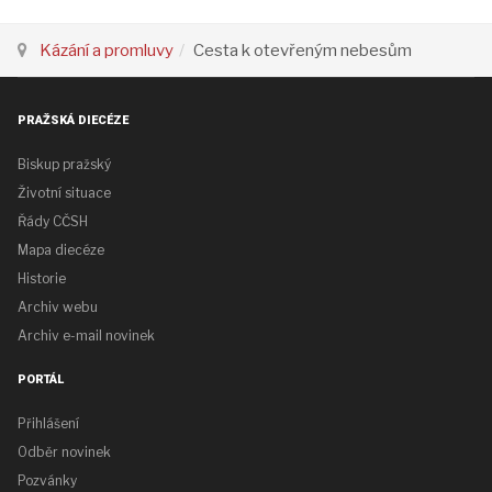
Kázání a promluvy
Cesta k otevřeným nebesům
PRAŽSKÁ DIECÉZE
Biskup pražský
Životní situace
Řády CČSH
Mapa diecéze
Historie
Archiv webu
Archiv e-mail novinek
PORTÁL
Přihlášení
Odběr novinek
Pozvánky