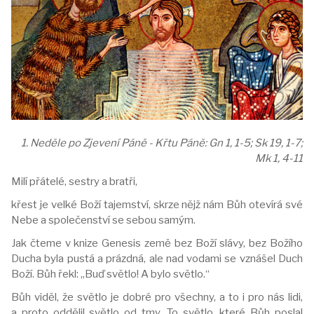
1. Neděle po Zjevení Páně - Křtu Páně: Gn 1, 1-5; Sk 19, 1-7;
Mk 1, 4-11
Milí přátelé, sestry a bratři,
křest je velké Boží tajemství, skrze nějž nám Bůh otevírá své
Nebe a společenství se sebou samým.
Jak čteme v knize Genesis země bez Boží slávy, bez Božího
Ducha byla pustá a prázdná, ale nad vodami se vznášel Duch
Boží. Bůh řekl: „Buď světlo! A bylo světlo.“
Bůh viděl, že světlo je dobré pro všechny, a to i pro nás lidi,
a proto oddělil světlo od tmy. To světlo, které Bůh poslal