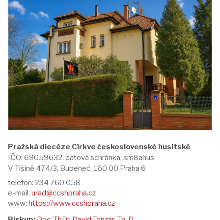
Pražská diecéze Církve československé husitské
IČO: 69059632, datová schránka: sm8ahus
V Tišině 474/3, Bubeneč, 160 00 Praha 6
telefon: 234 760 058
e-mail:
urad@ccshpraha.cz
www:
https://www.ccshpraha.cz
Biskup:
Doc. ThDr. David Tonzar, Th. D.