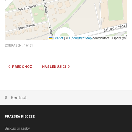
Leaflet
|
©
OpenStreetMap
contributors | OpenSys
ZOBRAZENÍ: 16481
PŘEDCHOZÍ ČLÁNEK: ÚŘAD PRAŽSKÉ DIECÉZE
DALŠÍ ČLÁNEK: ADRESÁŘOVÝ ZÁZNAM
PŘEDCHOZÍ
NÁSLEDUJÍCÍ
Kontakt
PRAŽSKÁ DIECÉZE
Biskup pražský