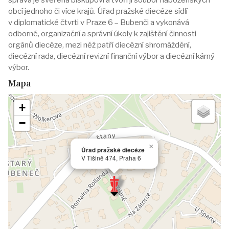
správa je svěřena biskupovi a tvoří ji soubor náboženských
obcí jednoho či více krajů. Úřad pražské diecéze sídlí
v diplomatické čtvrti v Praze 6 – Bubenči a vykonává
odborné, organizační a správní úkoly k zajištění činnosti
orgánů diecéze, mezi něž patří diecézní shromáždění,
diecézní rada, diecézní revizní finanční výbor a diecézní kárný
výbor.
Mapa
+
−
×
Úřad pražské diecéze
V Tišině 474, Praha 6