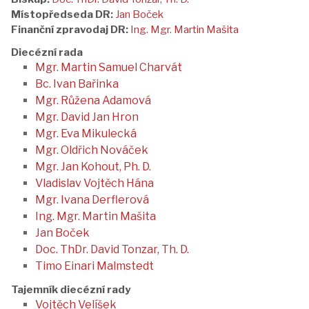
Místopředseda DR:
Jan Boček
Finanční zpravodaj DR:
Ing. Mgr. Martin Mašita
Diecézní rada
Mgr. Martin Samuel Charvát
Bc. Ivan Bařinka
Mgr. Růžena Adamová
Mgr. David Jan Hron
Mgr. Eva Mikulecká
Mgr. Oldřich Nováček
Mgr. Jan Kohout, Ph. D.
Vladislav Vojtěch Hána
Mgr. Ivana Derflerová
Ing. Mgr. Martin Mašita
Jan Boček
Doc. ThDr. David Tonzar, Th. D.
Timo Einari Malmstedt
Tajemník diecézní rady
Vojtěch Velíšek