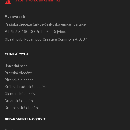
Vydavatel:
Pražská diecéze Církve československé husitské,
V Tišině 3, 160 00 Praha 6 – Dejvice.
Obsah publikován pod
Creative Commons 4.0, BY
ČLENĚNÍ CČSH
Ústřední rada
Pražská diecéze
Plzeňská diecéze
Královehradecká diecéze
Olomoucká diecéze
Brněnská diecéze
Bratislavská diecéze
NEZAPOMEŇTE NAVŠTÍVIT