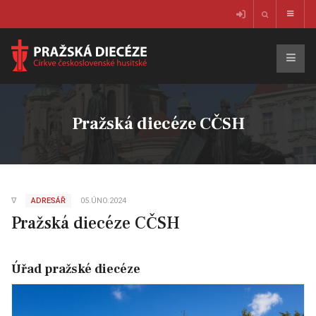
Pražská diecéze CČSH
∇
ADRESÁŘ
05.ÚNO.2024
Pražská diecéze CČSH
Úřad pražské diecéze