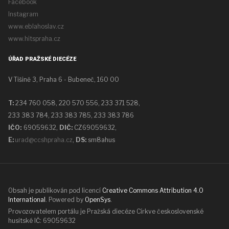
Facebook
Instagram
www.eblahoslav.cz
www.hitspraha.cz
ÚŘAD PRAŽSKÉ DIECÉZE
V Tišině 3, Praha 6 - Bubeneč, 160 00
T:
234 760 058,
220 570 556, 233 371 528,
233 383 784, 233 383 785, 233 383 786
IČO:
69059632,
DIČ:
CZ69059632
,
E:
urad@ccshpraha.cz
,
DS:
sm8ahus
Obsah je publikován pod licencí
Creative Commons Attribution 4.0
International
. Powered by
OpenSys
.
Provozovatelem portálu je Pražská diecéze Církve československé
husitské IČ: 69059632