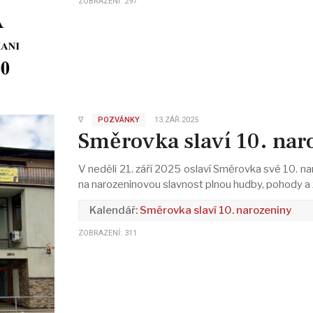
ZOBRAZENÍ: 297
∇
POZVÁNKY
13.ZÁŘ.2025
Směrovka slaví 10. nar
V neděli 21. září 2025 oslaví Směrovka své 10. na
na narozeninovou slavnost plnou hudby, pohody a 
Směrovka slaví 10. narozeniny
ZOBRAZENÍ: 311