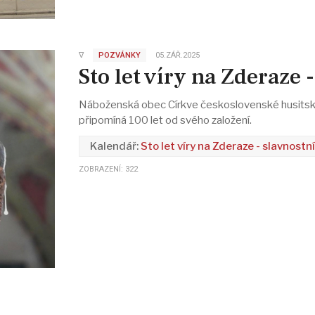
∇
POZVÁNKY
05.ZÁŘ.2025
Sto let víry na Zderaze
Náboženská obec Církve československé husitské
připomíná 100 let od svého založení.
Sto let víry na Zderaze - slavnostn
ZOBRAZENÍ: 322