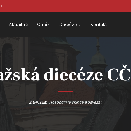
KT
Aktuálně
O nás
Diecéze
Kontakt
ažská diecéze C
Ž 84, 12a:
"Hospodin je slunce a pavéza".