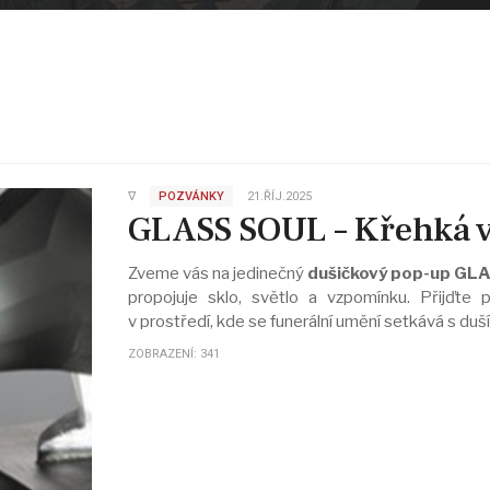
∇
POZVÁNKY
21.ŘÍJ.2025
GLASS SOUL – Křehká 
Zveme vás na jedinečný
dušičkový pop-up GL
propojuje sklo, světlo a vzpomínku. Přijďte pr
v prostředí, kde se funerální umění setkává s duší
ZOBRAZENÍ: 341