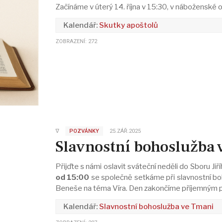
Začínáme v úterý 14. října v 15:30, v náboženské
Skutky apoštolů
ZOBRAZENÍ: 272
∇
POZVÁNKY
25.ZÁŘ.2025
Slavnostní bohoslužba 
Přijďte s námi oslavit sváteční neděli do Sboru Ji
od 15:00
se společně setkáme při slavnostní boh
Beneše na téma Víra. Den zakončíme příjemným p
Slavnostní bohoslužba ve Tmani