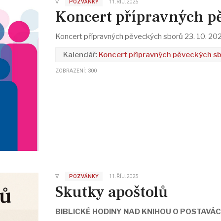
∇
POZVÁNKY
11.ŘÍJ.2025
Koncert přípravných p
Koncert přípravných pěveckých sborů 23. 10. 20
Koncert přípravných pěveckých s
ZOBRAZENÍ: 300
∇
POZVÁNKY
11.ŘÍJ.2025
Skutky apoštolů
BIBLICKÉ HODINY NAD KNIHOU O POSTAVÁ