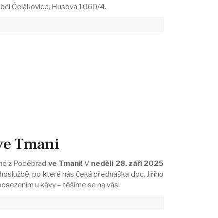
 obci Čelákovice, Husova 1060/4.
ve Tmani
řího z Poděbrad
ve Tmani!
V
neděli 28. září 2025
oslužbě, po které nás čeká přednáška doc. Jiřího
osezením u kávy – těšíme se na vás!