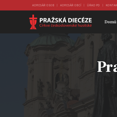
ADRESÁŘ OSOB
ADRESÁŘ OBCÍ
ÚŘAD PD
KONTA
Domů
Pr