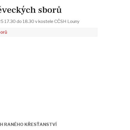
ěveckých sborů
25 17.30 do 18.30 v kostele CČSH Louny
borů
CH RANÉHO KŘESŤANSTVÍ