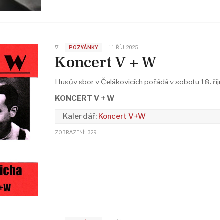
∇
POZVÁNKY
11.ŘÍJ.2025
Koncert V + W
Husův sbor v Čelákovicích pořádá v sobotu 18. ří
KONCERT V + W
Koncert V+W
ZOBRAZENÍ: 329