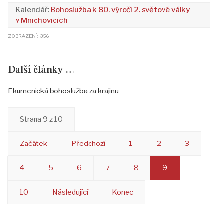
Bohoslužba k 80. výročí 2. světové války
v Mnichovicích
ZOBRAZENÍ: 356
Další články …
Ekumenická bohoslužba za krajinu
Strana 9 z 10
Začátek
Předchozí
1
2
3
4
5
6
7
8
9
10
Následující
Konec