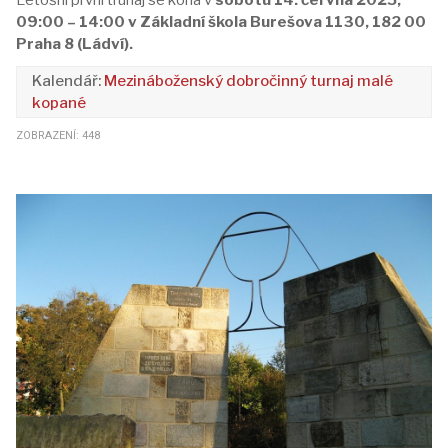
Letošní první trunaj se koná v
sobotu 14. června 2025,
09:00 – 14:00 v Základní škola Burešova 1130, 182 00
Praha 8 (Ládví).
Mezináboženský dobročinný turnaj malé
kopané
ZOBRAZENÍ: 448