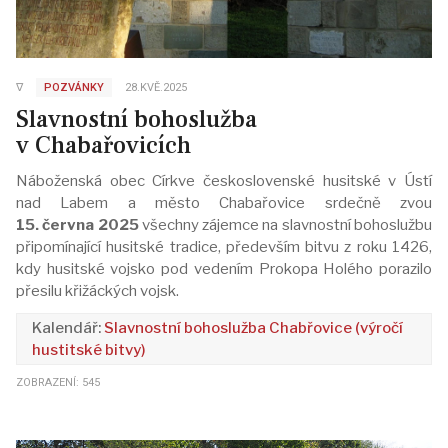
∇
POZVÁNKY
28.KVĚ.2025
Slavnostní bohoslužba
v Chabařovicích
Náboženská obec Církve československé husitské v Ústí
nad Labem a město Chabařovice srdečně zvou
15. června 2025
všechny zájemce na slavnostní bohoslužbu
připomínající husitské tradice, především bitvu z roku 1426,
kdy husitské vojsko pod vedením Prokopa Holého porazilo
přesilu křižáckých vojsk.
Slavnostní bohoslužba Chabřovice (výročí
hustitské bitvy)
ZOBRAZENÍ: 545