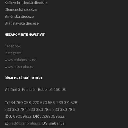
Královehradecká diecéze
Olomoucká diecéze
Brněnská diecéze
Bratislavská diecéze
NEZAPOMEŇTE NAVŠTÍVIT
Facebook
Instagram
www.eblahoslav.cz
www.hitspraha.cz
ÚŘAD PRAŽSKÉ DIECÉZE
V Tišině 3, Praha 6 - Bubeneč, 160 00
T:
234 760 058,
220 570 556, 233 371 528,
233 383 784, 233 383 785, 233 383 786
IČO:
69059632,
DIČ:
CZ69059632
,
E:
urad@ccshpraha.cz
,
DS:
sm8ahus