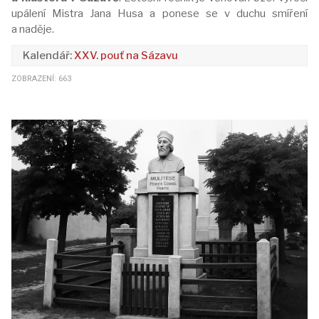
upálení Mistra Jana Husa a ponese se v duchu smíření
a naděje.
XXV. pouť na Sázavu
ZOBRAZENÍ: 663