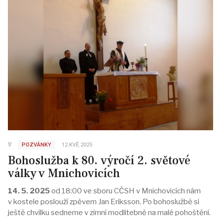
∇
POZVÁNKY
12.KVĚ.2025
Bohoslužba k 80. výročí 2. světové
války v Mnichovicích
14. 5. 2025
od 18:00 ve sboru CČSH v Mnichovicích nám
v kostele poslouží zpěvem Jan Eriksson. Po bohoslužbě si
ještě chvilku sedneme v zimní modlitebně na malé pohoštění.