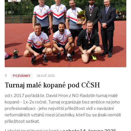
∇
POZVÁNKY
28.KVĚ.2025
Turnaj malé kopané pod CČSH
od r. 2017 pořádá br. David Hron z NO Radotín turnaj malé
kopané - 1x-2x ročně. Turnaj organizuje bez ambice na jeho
profesionalizaci - jeho největší příležitost vidí v navázání
neformálních vztahů mezi účastníky, kteří by se jinak neměli
příležitost setkat.