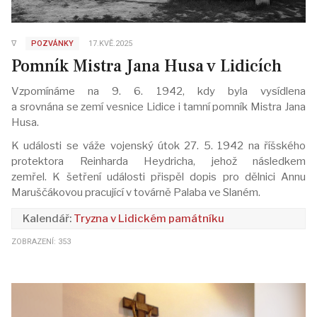
∇
POZVÁNKY
17.KVĚ.2025
Pomník Mistra Jana Husa v Lidicích
Vzpomínáme na 9. 6. 1942, kdy byla vysídlena
a srovnána se zemí vesnice Lidice i tamní pomník Mistra Jana
Husa.
K události se váže vojenský útok 27. 5. 1942 na říšského
protektora Reinharda Heydricha, jehož následkem
zemřel. K šetření události přispěl dopis pro dělnici Annu
Maruščákovou pracující v továrně Palaba ve Slaném.
Tryzna v Lidickém památníku
ZOBRAZENÍ: 353