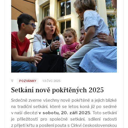
∇
POZVÁNKY
13.ČVC.2025
Setkání nově pokřtěných 2025
Srdečně zveme všechny nově pokřtěné a jejich blízké
na tradiční setkání, které se letos koná již po sedmé
v naší diecézi
v sobotu, 20. září 2025
. Toto setkání
je příležitostí pro společné setkání, sdílení radosti
z přijetí křtu a posílení pouta s Církví československou