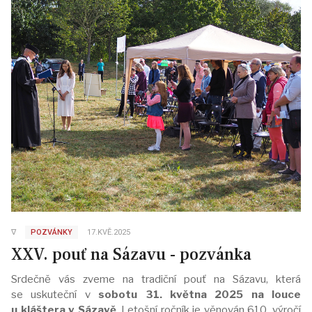
∇
POZVÁNKY
17.KVĚ.2025
XXV. pouť na Sázavu - pozvánka
Srdečně vás zveme na tradiční pouť na Sázavu, která
se uskuteční v
sobotu 31. května 2025 na louce
u kláštera v Sázavě
. Letošní ročník je věnován 610. výročí