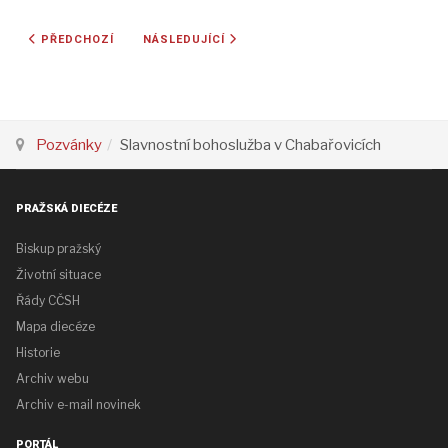
PŘEDCHOZÍ ČLÁNEK: TURNAJ MALÉ KOPANÉ POD CČSH
DALŠÍ ČLÁNEK: XXV. POUŤ NA SÁZAVU - POZVÁN
PŘEDCHOZÍ
NÁSLEDUJÍCÍ
Pozvánky
Slavnostní bohoslužba v Chabařovicích
PRAŽSKÁ DIECÉZE
Biskup pražský
Životní situace
Řády CČSH
Mapa diecéze
Historie
Archiv webu
Archiv e-mail novinek
PORTÁL