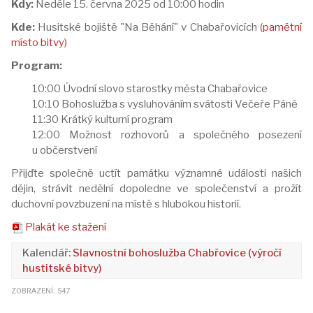
Kdy:
Neděle 15. června 2025 od 10:00 hodin
Kde:
Husitské bojiště "Na Běhání" v Chabařovicích
(pamětní
místo bitvy)
Program:
10:00 Úvodní slovo starostky města Chabařovice
10:10 Bohoslužba s vysluhováním svátosti Večeře Páně
11:30 Krátký kulturní program
12:00 Možnost rozhovorů a společného posezení
u občerstvení
Přijďte společně uctít památku významné události našich
dějin, strávit nedělní dopoledne ve společenství a prožít
duchovní povzbuzení na místě s hlubokou historií.
Plakát ke stažení
Slavnostní bohoslužba Chabřovice (výročí
hustitské bitvy)
ZOBRAZENÍ: 547