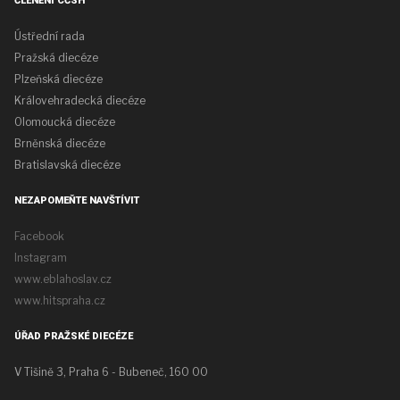
ČLENĚNÍ CČSH
Ústřední rada
Pražská diecéze
Plzeňská diecéze
Královehradecká diecéze
Olomoucká diecéze
Brněnská diecéze
Bratislavská diecéze
NEZAPOMEŇTE NAVŠTÍVIT
Facebook
Instagram
www.eblahoslav.cz
www.hitspraha.cz
ÚŘAD PRAŽSKÉ DIECÉZE
V Tišině 3, Praha 6 - Bubeneč, 160 00