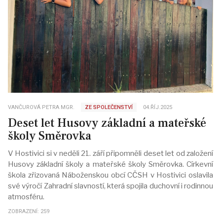
VANČUROVÁ PETRA MGR.
ZE SPOLEČENSTVÍ
04.ŘÍJ.2025
Deset let Husovy základní a mateřské
školy Směrovka
V Hostivici si v neděli 21. září připomněli deset let od založení
Husovy základní školy a mateřské školy Směrovka. Církevní
škola zřizovaná Náboženskou obcí CČSH v Hostivici oslavila
své výročí Zahradní slavností, která spojila duchovní i rodinnou
atmosféru.
ZOBRAZENÍ: 259