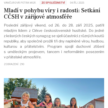
VANČUROVÁ PETRA MGR.
ZE SPOLEČENSTVÍ
04.ŘÍJ.2025
Mladí v pohybu víry i radosti: Setkání
CČSH v zářijové atmosféře
Poslední zářijový víkend, od 26. do 28. září 2025, patřil
mladým lidem z Církve československé husitské. Do jedné
z krásných českých synagog se sjeli účastníci z různých koutů
republiky, aby společně prožili tři dny naplněné vírou, hudbou,
kulturou a přátelstvím. Program spojil duchovní ztišení
s uměleckým projevem, tancem i neformálním posezením
v přátelské atmosféře.
ZOBRAZENÍ: 290