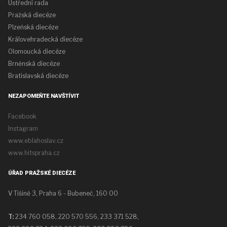
Ústřední rada
Pražská diecéze
Plzeňská diecéze
Královehradecká diecéze
Olomoucká diecéze
Brněnská diecéze
Bratislavská diecéze
NEZAPOMEŇTE NAVŠTÍVIT
Facebook
Instagram
www.eblahoslav.cz
www.hitspraha.cz
ÚŘAD PRAŽSKÉ DIECÉZE
V Tišině 3, Praha 6 - Bubeneč, 160 00
T:
234 760 058,
220 570 556, 233 371 528,