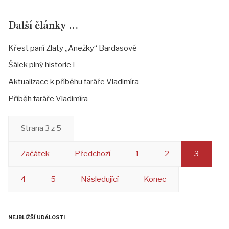
Další články …
Křest paní Zlaty „Anežky“ Bardasové
Šálek plný historie I
Aktualizace k příběhu faráře Vladimíra
Příběh faráře Vladimíra
Strana 3 z 5
Začátek
Předchozí
1
2
3
4
5
Následující
Konec
NEJBLIŽŠÍ UDÁLOSTI