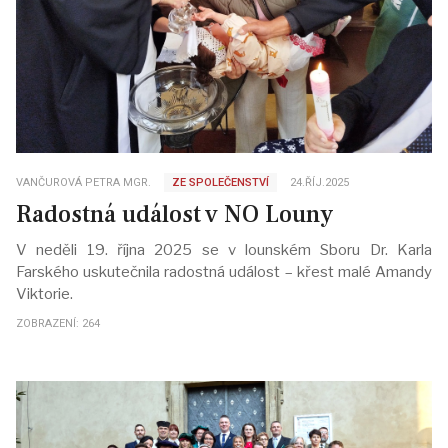
VANČUROVÁ PETRA MGR.
ZE SPOLEČENSTVÍ
24.ŘÍJ.2025
Radostná událost v NO Louny
V neděli 19. října 2025 se v lounském Sboru Dr. Karla
Farského uskutečnila radostná událost – křest malé Amandy
Viktorie.
ZOBRAZENÍ: 264