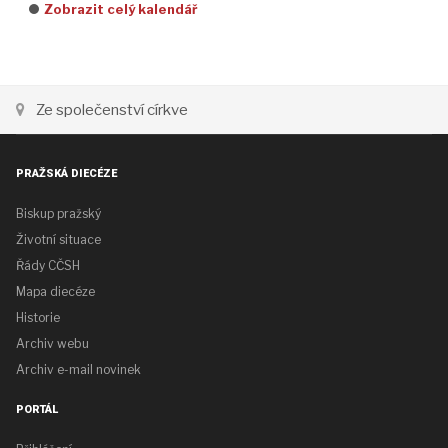
Zobrazit celý kalendář
Ze společenství církve
PRAŽSKÁ DIECÉZE
Biskup pražský
Životní situace
Řády CČSH
Mapa diecéze
Historie
Archiv webu
Archiv e-mail novinek
PORTÁL