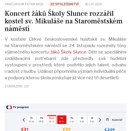
VANČUROVÁ PETRA MGR.
ZE SPOLEČENSTVÍ
30.LIS.2025
Koncert žáků Školy Slunce rozzářil
kostel sv. Mikuláše na Staroměstském
náměstí
V kostele Církve československé husitské sv. Mikuláše
na Staroměstském náměstí se 24. listopadu rozezněly tóny
výjimečného koncertu
žáků Školy Slunce
. Děti se speciálními
vzdělávacími potřebami zde předvedly svá hudební
vystoupení v prostředí, které podtrhlo jejich talent, odvahu
i radost z hudby. Událost připomněla význam individuální péče
a podpory, kterou škola poskytuje již více než tři desetiletí.
ZOBRAZENÍ: 237