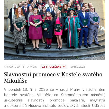
VANČUROVÁ PETRA MGR.
ZE SPOLEČENSTVÍ
20.ŘÍJ.2025
Slavnostní promoce v Kostele svatého
Mikuláše
V pondělí 13. října 2025 se v srdci Prahy, v nádherném
Kostele svatého Mikuláše na Staroměstském náměstí,
uskutečnila slavnostní promoce bakalářů, magistrů
a doktorandů Husova institutu teologických studií. Událost