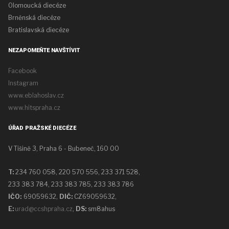
Olomoucká diecéze
Brněnská diecéze
Bratislavská diecéze
NEZAPOMEŇTE NAVŠTÍVIT
Facebook
Instagram
www.eblahoslav.cz
www.hitspraha.cz
ÚŘAD PRAŽSKÉ DIECÉZE
V Tišině 3, Praha 6 - Bubeneč, 160 00
T:
234 760 058,
220 570 556, 233 371 528,
233 383 784, 233 383 785, 233 383 786
IČO:
69059632,
DIČ:
CZ69059632
,
E:
urad@ccshpraha.cz
,
DS:
sm8ahus