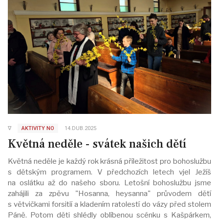
∇
AKTIVITY NO
14.DUB.2025
Květná neděle - svátek našich dětí
Květná neděle je každý rok krásná příležitost pro bohoslužbu
s dětským programem. V předchozích letech vjel Ježíš
na oslátku až do našeho sboru. Letošní bohoslužbu jsme
zahájili za zpěvu "Hosanna, heysanna" průvodem dětí
s větvičkami forsitií a kladením ratolestí do vázy před stolem
Páně. Potom děti shlédly oblíbenou scénku s Kašpárkem,