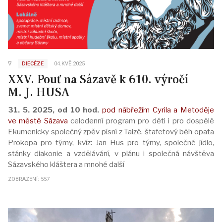
∇
DIECÉZE
04.KVĚ.2025
XXV. Pouť na Sázavě k 610. výročí
M. J. HUSA
31. 5. 2025, od 10 hod.
pod nábřežím Cyrila a Metoděje
ve městě Sázava
celodenní program pro děti i pro dospělé
Ekumenicky společný zpěv písní z Taizé, štafetový běh opata
Prokopa pro týmy, kvíz: Jan Hus pro týmy, společné jídlo,
stánky diakonie a vzdělávání, v plánu i společná návštěva
Sázavského kláštera a mnohé další
ZOBRAZENÍ: 557