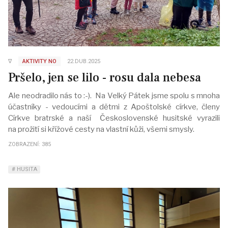
∇
AKTIVITY NO
22.DUB.2025
Pršelo, jen se lilo - rosu dala nebesa
Ale neodradilo nás to :-). Na Velký Pátek jsme spolu s mnoha
účastníky - vedoucími a dětmi z Apoštolské církve, členy
Církve bratrské a naší Československé husitské vyrazili
na prožití si křížové cesty na vlastní kůži, všemi smysly.
ZOBRAZENÍ: 385
HUSITA