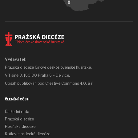
Vydavatel:
Pražská diecéze Církve československé husitské,
V Tišině 3, 160 00 Praha 6 – Dejvice.
Obsah publikován pod
Creative Commons 4.0, BY
ČLENĚNÍ CČSH
Ústřední rada
Pražská diecéze
Plzeňská diecéze
Královehradecká diecéze