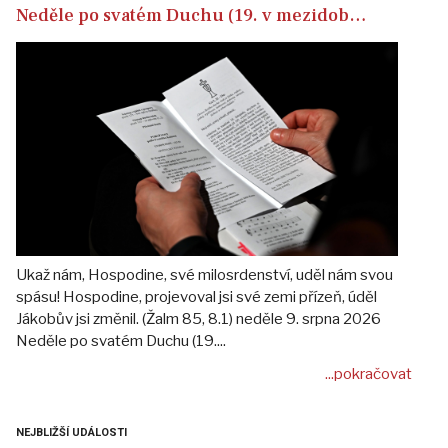
Neděle po svatém Duchu (19. v mezidob…
Ukaž nám, Hospodine, své milosrdenství, uděl nám svou
spásu! Hospodine, projevoval jsi své zemi přízeň, úděl
Jákobův jsi změnil. (Žalm 85, 8.1) neděle 9. srpna 2026
Neděle po svatém Duchu (19....
...pokračovat
NEJBLIŽŠÍ UDÁLOSTI