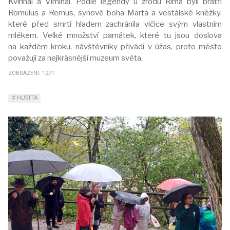
Kvirinal a Viminal. Podle legendy u zrodu Říma byli bratří
Romulus a Remus, synové boha Marta a vestálské kněžky,
které před smrtí hladem zachránila vlčice svým vlastním
mlékem. Velké množství památek, které tu jsou doslova
na každém kroku, návštěvníky přivádí v úžas, proto město
považují za nejkrásnější muzeum světa.
ZOBRAZENÍ: 1271
HUSITA