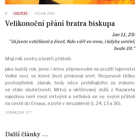
∇
DIECÉZE
14.DUB.2025
Velikonoční přání bratra biskupa
Jan 11, 25:
"Já jsem vzkříšení a život. Kdo věří ve mne, i kdyby umřel,
bude žít."
Moji milí, sestry a bratři, přátelé,
jako každý rok, jsme i letos připravováni na prožití tajemství
Velké noci, ve které život překonal smrt. Rozumově těžko
pochopitelné, zázrak, tedy něco probíhajícího za zrakem,
se stalo skutečností. Mrtvý a ukřižovaný Ježíš z Nazareta
najednou není mezi mrtvými a setkává se se svými přáteli
na cestě do Emaus, a poté v Jeruzalémě (L 24, 13 a 36).
ZOBRAZENÍ: 577
Další články …