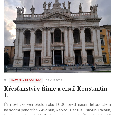
∇
KÁZÁNÍ A PROMLUVY
02.KVĚ.2025
Křesťanství v Římě a císař Konstantin
I.
Řím byl založen okolo roku 1000 před našim letopočtem
na sedmi pahorcích - Aventin, Kapitol, Caelius Eskvilin, Palatin,