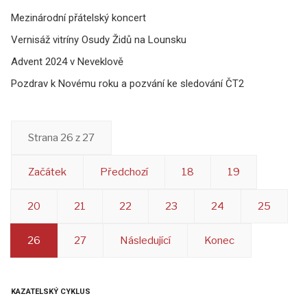
Mezinárodní přátelský koncert
Vernisáž vitríny Osudy Židů na Lounsku
Advent 2024 v Neveklově
Pozdrav k Novému roku a pozvání ke sledování ČT2
Strana 26 z 27
Začátek
Předchozí
18
19
20
21
22
23
24
25
26
27
Následující
Konec
KAZATELSKÝ CYKLUS