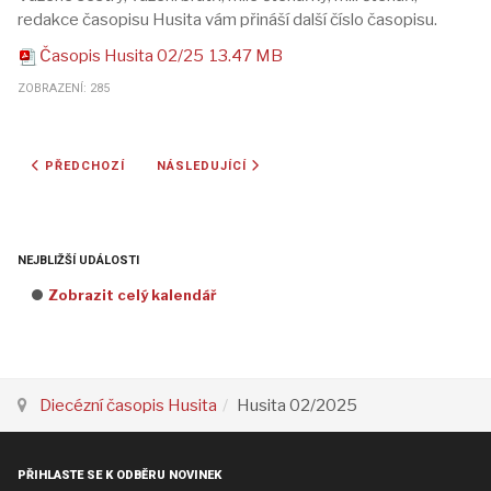
redakce časopisu Husita vám přináší další číslo časopisu.
Časopis Husita 02/25
13.47 MB
ZOBRAZENÍ: 285
PŘEDCHOZÍ ČLÁNEK: HUSITA 03/2025
DALŠÍ ČLÁNEK: HUSITA 01/2025
PŘEDCHOZÍ
NÁSLEDUJÍCÍ
NEJBLIŽŠÍ UDÁLOSTI
Zobrazit celý kalendář
Diecézní časopis Husita
Husita 02/2025
PŘIHLASTE SE K ODBĚRU NOVINEK