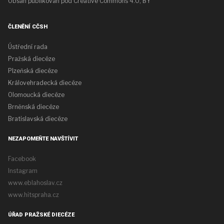
Obsah publikován pod
Creative Commons 4.0, BY
ČLENĚNÍ CČSH
Ústřední rada
Pražská diecéze
Plzeňská diecéze
Královehradecká diecéze
Olomoucká diecéze
Brněnská diecéze
Bratislavská diecéze
NEZAPOMEŇTE NAVŠTÍVIT
Facebook
Instagram
www.eblahoslav.cz
www.hitspraha.cz
ÚŘAD PRAŽSKÉ DIECÉZE