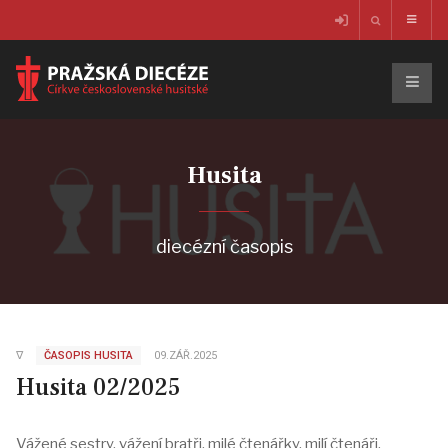
Husita
diecézní časopis
∇
ČASOPIS HUSITA
09.ZÁŘ.2025
Husita 02/2025
Vážené sestry, vážení bratři, milé čtenářky, milí čtenáři,