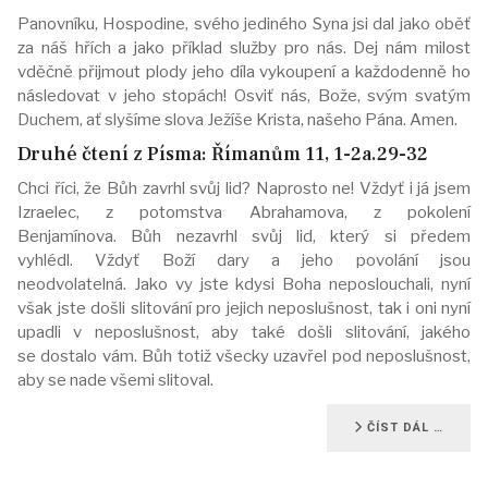
Panovníku, Hospodine, svého jediného Syna jsi dal jako oběť
za náš hřích a jako příklad služby pro nás. Dej nám milost
vděčně přijmout plody jeho díla vykoupení a každodenně ho
následovat v jeho stopách! Osviť nás, Bože, svým svatým
Duchem, ať slyšíme slova Ježíše Krista, našeho Pána. Amen.
Druhé čtení z Písma: Římanům 11, 1-2a.29-32
Chci říci, že Bůh zavrhl svůj lid? Naprosto ne! Vždyť i já jsem
Izraelec, z potomstva Abrahamova, z pokolení
Benjamínova. Bůh nezavrhl svůj lid, který si předem
vyhlédl. Vždyť Boží dary a jeho povolání jsou
neodvolatelná. Jako vy jste kdysi Boha neposlouchali, nyní
však jste došli slitování pro jejich neposlušnost, tak i oni nyní
upadli v neposlušnost, aby také došli slitování, jakého
se dostalo vám. Bůh totiž všecky uzavřel pod neposlušnost,
aby se nade všemi slitoval.
ČÍST DÁL …