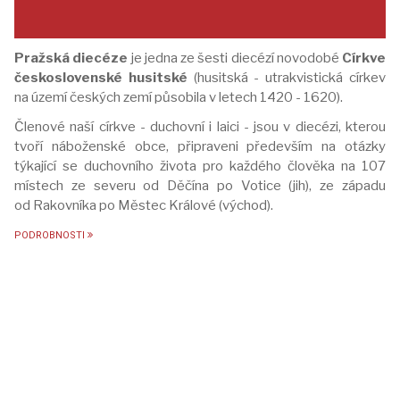
Pražská diecéze
je jedna ze šesti diecézí novodobé
Církve
československé husitské
(husitská - utrakvistická církev
na území českých zemí působila v letech 1420 - 1620).
Členové naší církve - duchovní i laici - jsou v diecézi, kterou
tvoří náboženské obce, připraveni především na otázky
týkající se duchovního života pro každého člověka na 107
místech ze severu od Děčína po Votice (jih), ze západu
od Rakovníka po Městec Králové (východ).
PODROBNOSTI