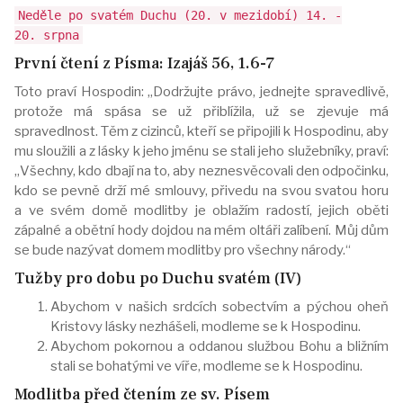
Neděle po svatém Duchu (20. v mezidobí) 14. -
20. srpna
První čtení z Písma: Izajáš 56, 1.6-7
Toto praví Hospodin: „Dodržujte právo, jednejte spravedlivě,
protože má spása se už přiblížila, už se zjevuje má
spravedlnost. Těm z cizinců, kteří se připojili k Hospodinu, aby
mu sloužili a z lásky k jeho jménu se stali jeho služebníky, praví:
„Všechny, kdo dbají na to, aby neznesvěcovali den odpočinku,
kdo se pevně drží mé smlouvy, přivedu na svou svatou horu
a ve svém domě modlitby je oblažím radostí, jejich oběti
zápalné a obětní hody dojdou na mém oltáři zalíbení. Můj dům
se bude nazývat domem modlitby pro všechny národy.“
Tužby pro dobu po Duchu svatém (IV)
Abychom v našich srdcích sobectvím a pýchou oheň
Kristovy lásky nezhášeli, modleme se k Hospodinu.
Abychom pokornou a oddanou službou Bohu a bližním
stali se bohatými ve víře, modleme se k Hospodinu.
Modlitba před čtením ze sv. Písem