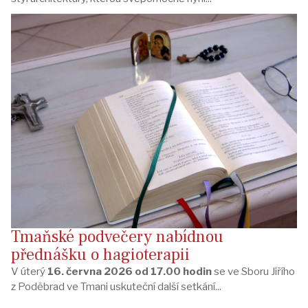
Tmaňské podvečery nabídnou
přednášku o hagioterapii
V úterý
16. června 2026 od 17.00 hodin
se ve Sboru Jiřího
z Poděbrad ve Tmani uskuteční další setkání...