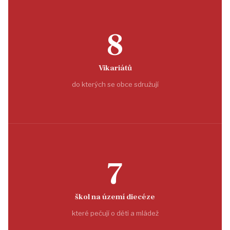
8
Vikariátů
do kterých se obce sdružují
7
škol na území diecéze
které pečují o děti a mládež