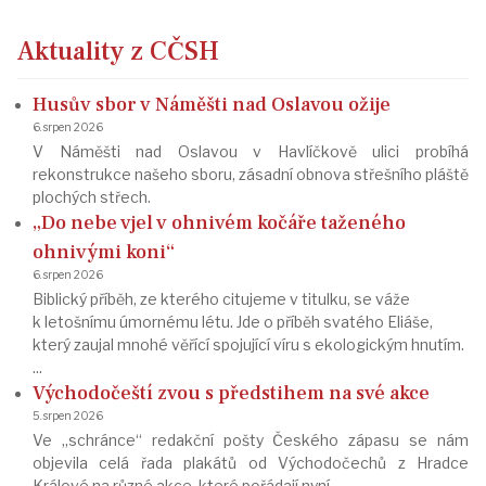
Aktuality z CČSH
Husův sbor v Náměšti nad Oslavou ožije
6. srpen 2026
V Náměšti nad Oslavou v Havlíčkově ulici probíhá
rekonstrukce našeho sboru, zásadní obnova střešního pláště
plochých střech.
„Do nebe vjel v ohnivém kočáře taženého
ohnivými koni“
6. srpen 2026
Biblický příběh, ze kterého citujeme v titulku, se váže
k letošnímu úmornému létu. Jde o příběh svatého Eliáše,
který zaujal mnohé věřící spojující víru s ekologickým hnutím.
...
Východočeští zvou s předstihem na své akce
5. srpen 2026
Ve „schránce“ redakční pošty Českého zápasu se nám
objevila celá řada plakátů od Východočechů z Hradce
Králové na různé akce, které pořádají nyní