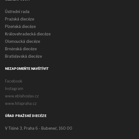
Ústřední rada
Pražská diecéze
Plzeňská diecéze
Královehradecká diecéze
Olomoucká diecéze
Brněnská diecéze
Bratislavská diecéze
NEZAPOMEŇTE NAVŠTÍVIT
Facebook
Instagram
www.eblahoslav.cz
www.hitspraha.cz
ÚŘAD PRAŽSKÉ DIECÉZE
V Tišině 3, Praha 6 - Bubeneč, 160 00