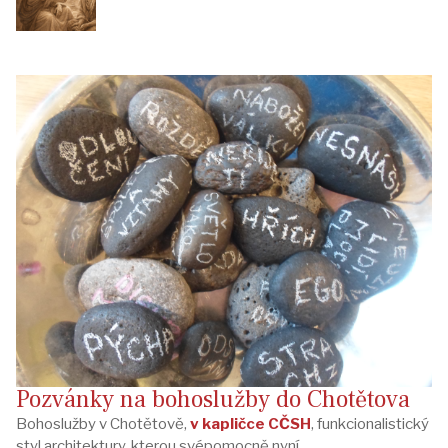
Pozvánky na bohoslužby do Chotětova
Bohoslužby v Chotětově,
v kapličce CČSH
, funkcionalistický
styl architektury, kterou svépomocně nyní...