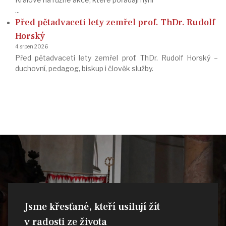
...
Před pětadvaceti lety zemřel prof. ThDr. Rudolf
Horský
4. srpen 2026
Před pětadvaceti lety zemřel prof. ThDr. Rudolf Horský –
duchovní, pedagog, biskup i člověk služby.
Jsme křesťané, kteří usilují žít
v radosti ze života