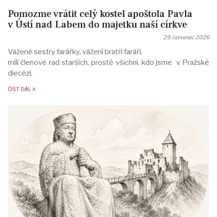
Pomozme vrátit celý kostel apoštola Pavla
v Ústí nad Labem do majetku naší církve
29. červenec 2026
Vážené sestry farářky, vážení bratři faráři,
milí členové rad starších, prostě všichni, kdo jsme v Pražské
diecézi,
ČÍST DÁL