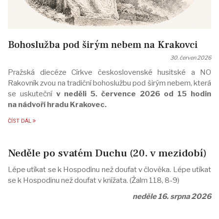
Bohoslužba pod širým nebem na Krakovci
30. červen 2026
Pražská diecéze Církve československé husitské a NO
Rakovník zvou na tradiční bohoslužbu pod širým nebem, která
se uskuteční
v neděli 5. července 2026 od 15 hodin
na nádvoří hradu Krakovec.
ČÍST DÁL
Neděle po svatém Duchu (20. v mezidobí)
Lépe utíkat se k Hospodinu než doufat v člověka. Lépe utíkat
se k Hospodinu než doufat v knížata. (Žalm 118, 8-9)
neděle 16. srpna 2026