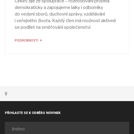
Církev žije ze spolupráce – rozhodování probíhá
demokraticky a zapojujeme laiky i odborníky
do vedení sborů, duchovní správy, vzdělávání
i veřejného života. Každý člen má možnost aktivně
se podílet na směřování společenství.
PODROBNOSTI
PŘIHLASTE SE K ODBĚRU NOVINEK