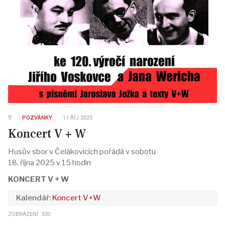
∇
POZVÁNKY
11.ŘÍJ.2025
Koncert V + W
Husův sbor v Čelákovicích pořádá v sobotu
18. října 2025 v 15 hodin
KONCERT V + W
Koncert V+W
ZOBRAZENÍ: 330