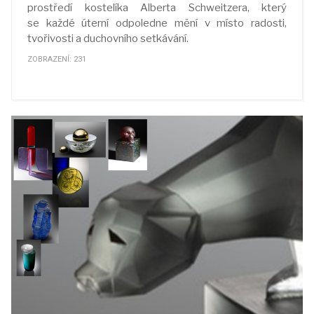
prostředí kostelíka Alberta Schweitzera, který
se každé úterní odpoledne mění v místo radosti,
tvořivosti a duchovního setkávání.
ZOBRAZENÍ: 231