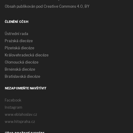
Obsah publikován pod
Creative Commons 4.0, BY
ČLENĚNÍ CČSH
Ústřední rada
Pražská diecéze
Plzeňská diecéze
Královehradecká diecéze
Olomoucká diecéze
Brněnská diecéze
Bratislavská diecéze
NEZAPOMEŇTE NAVŠTÍVIT
Facebook
Instagram
www.eblahoslav.cz
www.hitspraha.cz