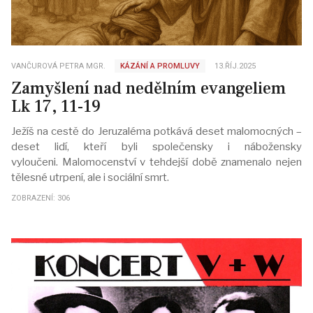
VANČUROVÁ PETRA MGR.
KÁZÁNÍ A PROMLUVY
13.ŘÍJ.2025
Zamyšlení nad nedělním evangeliem
Lk 17, 11-19
Ježíš na cestě do Jeruzaléma potkává deset malomocných –
deset lidí, kteří byli společensky i nábožensky
vyloučeni. Malomocenství v tehdejší době znamenalo nejen
tělesné utrpení, ale i sociální smrt.
ZOBRAZENÍ: 306