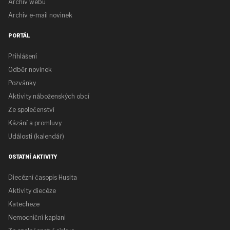
Archiv webu
Archiv e-mail novinek
PORTÁL
Přihlášení
Odběr novinek
Pozvánky
Aktivity náboženských obcí
Ze společenství
Kázání a promluvy
Události (kalendář)
OSTATNÍ AKTIVITY
Diecézní časopis Husita
Aktivity diecéze
Katecheze
Nemocniční kaplani