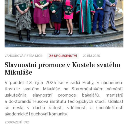
VANČUROVÁ PETRA MGR.
ZE SPOLEČENSTVÍ
20.ŘÍJ.2025
Slavnostní promoce v Kostele svatého
Mikuláše
V pondělí 13. října 2025 se v srdci Prahy, v nádherném
Kostele svatého Mikuláše na Staroměstském náměstí,
uskutečnila slavnostní promoce bakalářů, magistrů
a doktorandů Husova institutu teologických studií. Událost
se nesla v duchu radosti, vděčnosti a sounáležitosti
akademické i duchovní komunity.
ZOBRAZENÍ: 392