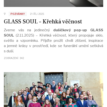
∇
POZVÁNKY
21.ŘÍJ.2025
GLASS SOUL – Křehká věčnost
Zveme vás na jedinečný
dušičkový pop-up GLASS
SOUL
(2.11.2025) – Křehká věčnost, který propojuje sklo,
světlo a vzpomínku. Přijďte prožít chvíli ztišení, inspirace
a jemné krásy v prostředí, kde se funerální umění setkává
s duší.
ZOBRAZENÍ: 342