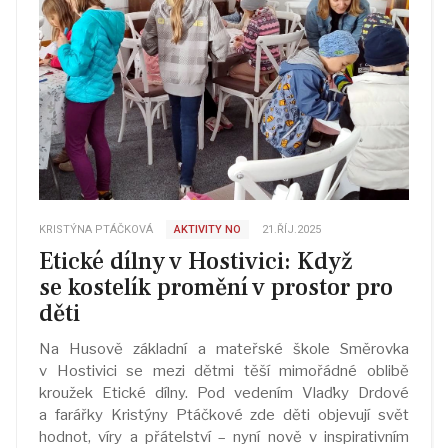
KRISTÝNA PTÁČKOVÁ
AKTIVITY NO
21.ŘÍJ.2025
Etické dílny v Hostivici: Když
se kostelík promění v prostor pro
děti
Na Husově základní a mateřské škole Směrovka
v Hostivici se mezi dětmi těší mimořádné oblibě
kroužek Etické dílny. Pod vedením Vlaďky Drdové
a farářky Kristýny Ptáčkové zde děti objevují svět
hodnot, víry a přátelství – nyní nově v inspirativním