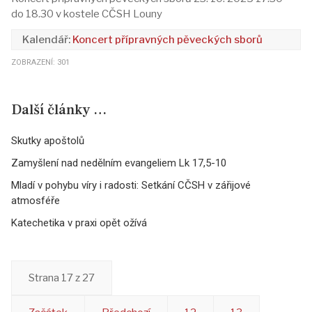
do 18.30 v kostele CČSH Louny
Koncert přípravných pěveckých sborů
ZOBRAZENÍ: 301
Další články …
Skutky apoštolů
Zamyšlení nad nedělním evangeliem Lk 17,5-10
Mladí v pohybu víry i radosti: Setkání CČSH v zářijové
atmosféře
Katechetika v praxi opět ožívá
Strana 17 z 27