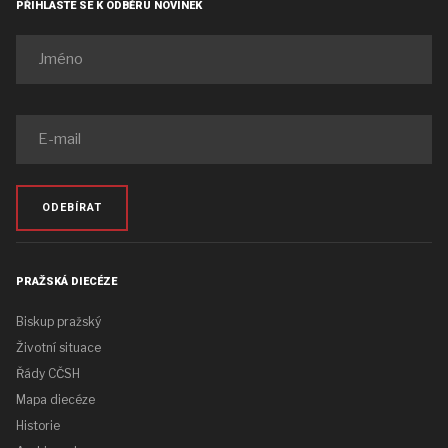
PŘIHLASTE SE K ODBĚRU NOVINEK
ODEBÍRAT
PRAŽSKÁ DIECÉZE
Biskup pražský
Životní situace
Řády CČSH
Mapa diecéze
Historie