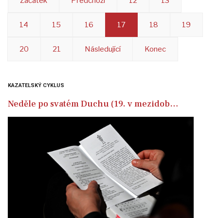
Začátek
Předchozí
12
13
14
15
16
17
18
19
20
21
Následující
Konec
KAZATELSKÝ CYKLUS
Neděle po svatém Duchu (19. v mezidob…