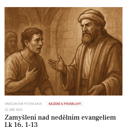
VANČUROVÁ PETRA MGR.
KÁZÁNÍ A PROMLUVY
22.ZÁŘ.2025
Zamyšlení nad nedělním evangeliem
Lk 16, 1-13