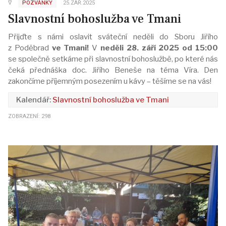
∇
POZVÁNKY
25.ZÁŘ.2025
Slavnostní bohoslužba ve Tmani
Přijďte s námi oslavit sváteční neděli do Sboru Jiřího
z Poděbrad
ve Tmani!
V
neděli 28. září 2025 od 15:00
se společně setkáme při slavnostní bohoslužbě, po které nás
čeká přednáška doc. Jiřího Beneše na téma Víra. Den
zakončíme příjemným posezením u kávy – těšíme se na vás!
Slavnostní bohoslužba ve Tmani
ZOBRAZENÍ: 298