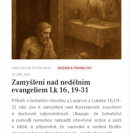
VANČUROVÁ PETRA MGR.
KÁZÁNÍ A PROMLUVY
29.ZÁŘ.2025
Zamyšlení nad nedělním
evangeliem Lk 16, 19-31
Příběh o bohatém člověku a Lazarovi z Lukáše 16,19–
31 nás zve k zamyšlení nad lhostejností, soucitem
a duchovní odpovědností. Ukazuje, že bohatství
a pohodlí nemohou nahradit otevřené srdce a péči
o bližní, a připomíná, že varování a vedení Božím