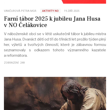
VANČUROVÁ PETRA MGR.
AKTIVITY NO
19.ZÁŘ.2025
Farní tábor 2025 k jubileu Jana Husa
v NO Čelákovice
V náboženské obci se v létě uskutečnil tábor k jubileu mistra
Jana Husa. Dvanáct dětí od tří do třinácti let prožilo týden plný
her, výletů a tvořivých činností, které je zábavnou formou
seznamovaly s odkazem tohoto významného kazatele
a reformátora.
ZOBRAZENÍ: 248