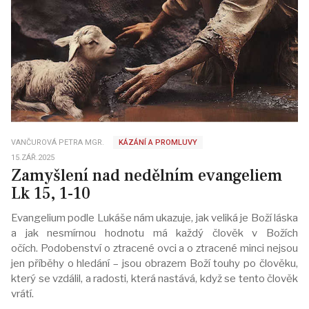
VANČUROVÁ PETRA MGR.
KÁZÁNÍ A PROMLUVY
15.ZÁŘ.2025
Zamyšlení nad nedělním evangeliem
Lk 15, 1-10
Evangelium podle Lukáše nám ukazuje, jak veliká je Boží láska
a jak nesmírnou hodnotu má každý člověk v Božích
očích. Podobenství o ztracené ovci a o ztracené minci nejsou
jen příběhy o hledání – jsou obrazem Boží touhy po člověku,
který se vzdálil, a radosti, která nastává, když se tento člověk
vrátí.