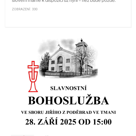
slovem máme k dispozici už nyní – než bude pozdě.
ZOBRAZENÍ: 330