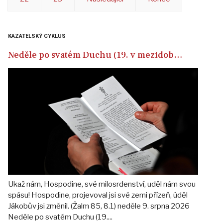
KAZATELSKÝ CYKLUS
Neděle po svatém Duchu (19. v mezidob…
Ukaž nám, Hospodine, své milosrdenství, uděl nám svou
spásu! Hospodine, projevoval jsi své zemi přízeň, úděl
Jákobův jsi změnil. (Žalm 85, 8.1) neděle 9. srpna 2026
Neděle po svatém Duchu (19....