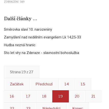
ZOBRAZENÍ: 349
Další články …
Směrovka slaví 10. narozeniny
Zamyšlení nad nedělním evangeliem Lk 14,25-33
Hudba nezná hranic
Sto let víry na Zderaze - slavnostní bohoslužba
Strana 19 z 27
Začátek
Předchozí
14
15
16
17
18
19
20
21
22
23
Následující
Konec