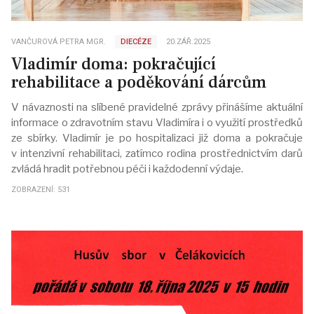
VANČUROVÁ PETRA MGR.
DIECÉZE
20.ZÁŘ.2025
Vladimír doma: pokračující
rehabilitace a poděkování dárcům
V návaznosti na slíbené pravidelné zprávy přinášíme aktuální
informace o zdravotním stavu Vladimíra i o využití prostředků
ze sbírky. Vladimír je po hospitalizaci již doma a pokračuje
v intenzivní rehabilitaci, zatímco rodina prostřednictvím darů
zvládá hradit potřebnou péči i každodenní výdaje.
ZOBRAZENÍ: 531