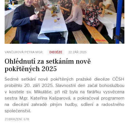
VANČUROVÁ PETRA MGR.
DIECÉZE
22.ZÁŘ.2025
Ohlédnutí za setkáním nově
pokřtěných 2025
Sedmé setkání nově pokřtěných pražské diecéze CČSH
proběhlo 20. září 2025. Slavnostní den začal bohoslužbou
v kostele sv. Mikuláše, při níž byla na farářku vysvěcena
sestra Mgr. Kateřina Kašparová, a pokračoval programem
na diecézní zahradě plným hudby, sdílení a radostného
společenství.
ZOBRAZENÍ: 678