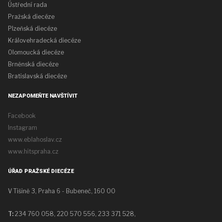
Ústřední rada
Pražská diecéze
Plzeňská diecéze
Královehradecká diecéze
Olomoucká diecéze
Brněnská diecéze
Bratislavská diecéze
NEZAPOMEŇTE NAVŠTÍVIT
Facebook
Instagram
www.eblahoslav.cz
www.hitspraha.cz
ÚŘAD PRAŽSKÉ DIECÉZE
V Tišině 3, Praha 6 - Bubeneč, 160 00
T:
234 760 058,
220 570 556, 233 371 528,